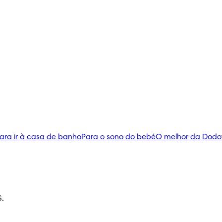
ara ir à casa de banho
Para o sono do bebé
O melhor da Dodo
S.