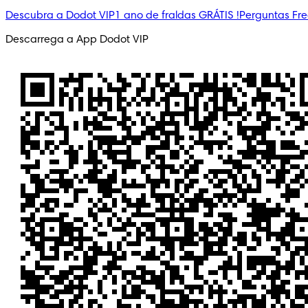
Descubra a Dodot VIP
1 ano de fraldas GRÁTIS !
Perguntas Fr
Descarrega a App Dodot VIP