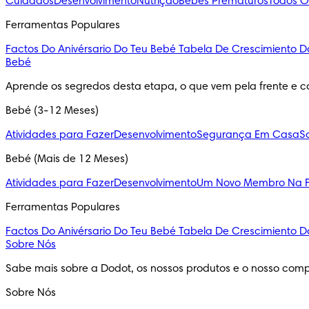
Cuidados
Desenvolvimento
Nutrição
Bebés Prematuros
Todos O
Ferramentas Populares
Factos Do Anivérsario Do Teu Bebé
Tabela De Crescimiento D
Bebé
Aprende os segredos desta etapa, o que vem pela frente e c
Bebé (3-12 Meses)
Atividades para Fazer
Desenvolvimento
Segurança Em Casa
S
Bebé (Mais de 12 Meses)
Atividades para Fazer
Desenvolvimento
Um Novo Membro Na F
Ferramentas Populares
Factos Do Anivérsario Do Teu Bebé
Tabela De Crescimiento D
Sobre Nós
Sabe mais sobre a Dodot, os nossos produtos e o nosso comp
Sobre Nós