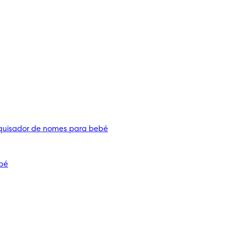
quisador de nomes para bebé
bé