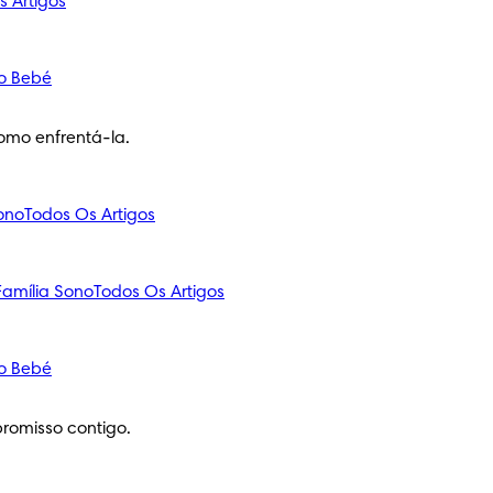
s Artigos
o Bebé
omo enfrentá-la.
ono
Todos Os Artigos
amília
Sono
Todos Os Artigos
o Bebé
romisso contigo.