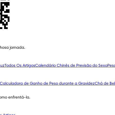
lhosa jornada.
Luz
Todos Os Artigos
Calendário Chinês de Previsão do Sexo
Pes
Calculadora de Ganho de Peso durante a Gravidez
Chá de Be
omo enfrentá-la.