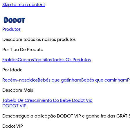
Skip to main content
Produtos
Descobre todos os nossos produtos
Por Tipo De Produto
Fraldas
Cuecas
Toalhitas
Todos Os Produtos
Por Idade
Recém-nascidos
Bebés que gatinham
Bebés que caminham
P
Descobre Mais
Tabela De Crescimiento Do Bebé
Dodot Vip
DODOT VIP
Descarregue a aplicação DODOT VIP e ganhe fraldas GRÁTI
Dodot VIP