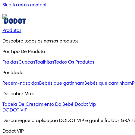
Skip to main content
Produtos
Descobre todos os nossos produtos
Por Tipo De Produto
Fraldas
Cuecas
Toalhitas
Todos Os Produtos
Por Idade
Recém-nascidos
Bebés que gatinham
Bebés que caminham
P
Descobre Mais
Tabela De Crescimiento Do Bebé
Dodot Vip
DODOT VIP
Descarregue a aplicação DODOT VIP e ganhe fraldas GRÁTI
Dodot VIP