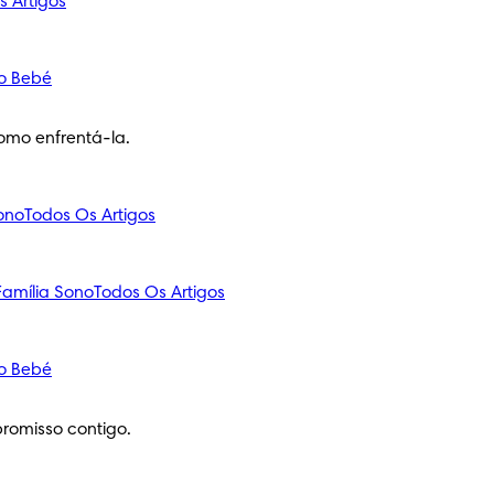
s Artigos
o Bebé
omo enfrentá-la.
ono
Todos Os Artigos
amília
Sono
Todos Os Artigos
o Bebé
romisso contigo.