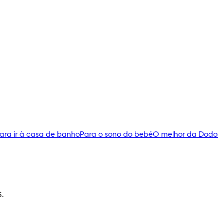
ara ir à casa de banho
Para o sono do bebé
O melhor da Dodo
S.