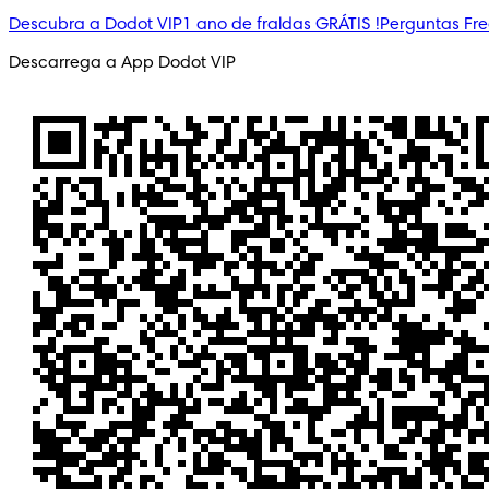
Descubra a Dodot VIP
1 ano de fraldas GRÁTIS !
Perguntas Fr
Descarrega a App Dodot VIP