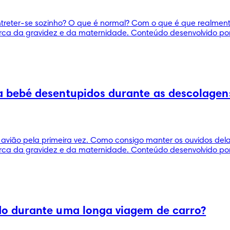
reter-se sozinho? O que é normal? Com o que é que realmente p
ca da gravidez e da maternidade. Conteúdo desenvolvido por 
 bebé desentupidos durante as descolagens
avião pela primeira vez. Como consigo manter os ouvidos dela
ca da gravidez e da maternidade. Conteúdo desenvolvido por 
o durante uma longa viagem de carro?