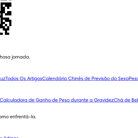
lhosa jornada.
Luz
Todos Os Artigos
Calendário Chinês de Previsão do Sexo
Pes
Calculadora de Ganho de Peso durante a Gravidez
Chá de Be
omo enfrentá-la.