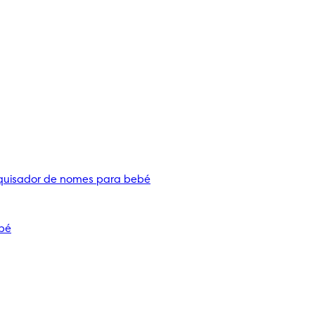
quisador de nomes para bebé
bé