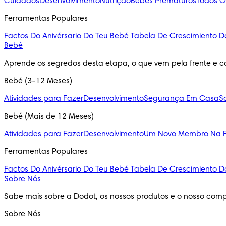
Cuidados
Desenvolvimento
Nutrição
Bebés Prematuros
Todos O
Ferramentas Populares
Factos Do Anivérsario Do Teu Bebé
Tabela De Crescimiento D
Bebé
Aprende os segredos desta etapa, o que vem pela frente e c
Bebé (3-12 Meses)
Atividades para Fazer
Desenvolvimento
Segurança Em Casa
S
Bebé (Mais de 12 Meses)
Atividades para Fazer
Desenvolvimento
Um Novo Membro Na F
Ferramentas Populares
Factos Do Anivérsario Do Teu Bebé
Tabela De Crescimiento D
Sobre Nós
Sabe mais sobre a Dodot, os nossos produtos e o nosso comp
Sobre Nós