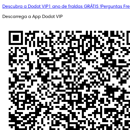
Descubra a Dodot VIP
1 ano de fraldas GRÁTIS !
Perguntas Fr
Descarrega a App Dodot VIP