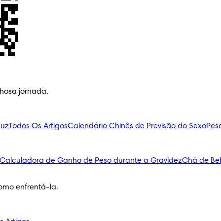
lhosa jornada.
Luz
Todos Os Artigos
Calendário Chinês de Previsão do Sexo
Pes
Calculadora de Ganho de Peso durante a Gravidez
Chá de Be
omo enfrentá-la.