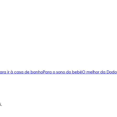
ara ir à casa de banho
Para o sono do bebé
O melhor da Dodo
S.