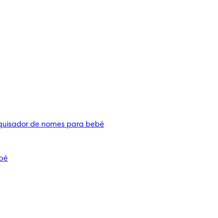
quisador de nomes para bebé
bé