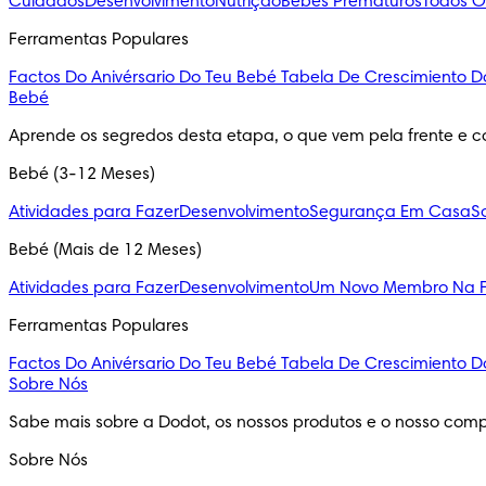
Cuidados
Desenvolvimento
Nutrição
Bebés Prematuros
Todos O
Ferramentas Populares
Factos Do Anivérsario Do Teu Bebé
Tabela De Crescimiento D
Bebé
Aprende os segredos desta etapa, o que vem pela frente e c
Bebé (3-12 Meses)
Atividades para Fazer
Desenvolvimento
Segurança Em Casa
S
Bebé (Mais de 12 Meses)
Atividades para Fazer
Desenvolvimento
Um Novo Membro Na F
Ferramentas Populares
Factos Do Anivérsario Do Teu Bebé
Tabela De Crescimiento D
Sobre Nós
Sabe mais sobre a Dodot, os nossos produtos e o nosso comp
Sobre Nós