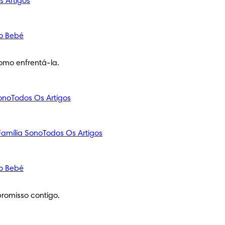
s Artigos
o Bebé
omo enfrentá-la.
ono
Todos Os Artigos
amília
Sono
Todos Os Artigos
o Bebé
romisso contigo.