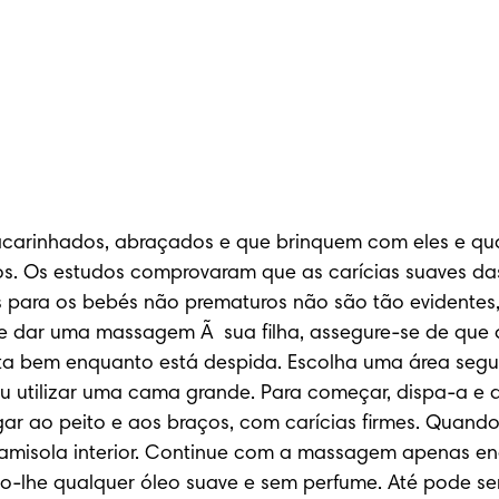
arinhados, abraçados e que brinquem com eles e qualqu
aços. Os estudos comprovaram que as carícias suaves 
 para os bebés não prematuros não são tão evidentes
de dar uma massagem Ã  sua filha, assegure-se de que
a bem enquanto está despida. Escolha uma área segura 
utilizar uma cama grande. Para começar, dispa-a e de
 ao peito e aos braços, com carícias firmes. Quando c
amisola interior. Continue com a massagem apenas enq
do-lhe qualquer óleo suave e sem perfume. Até pode ser 