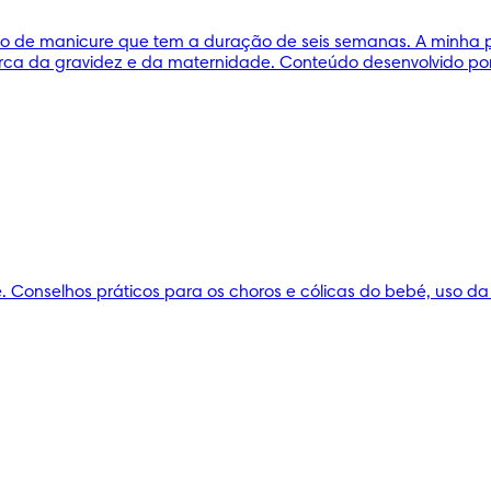
o de manicure que tem a duração de seis semanas. A minha pe
ca da gravidez e da maternidade. Conteúdo desenvolvido por 
onselhos práticos para os choros e cólicas do bebé, uso da 