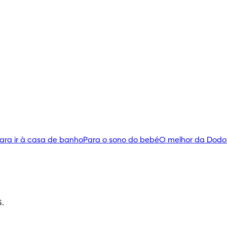
ara ir à casa de banho
Para o sono do bebé
O melhor da Dodo
S.