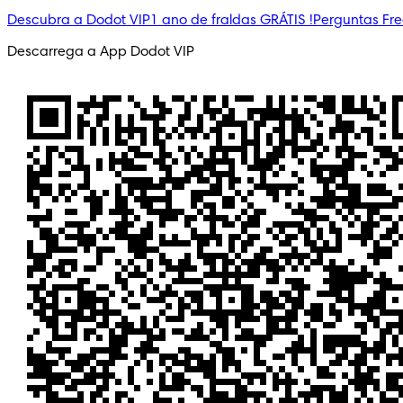
Descubra a Dodot VIP
1 ano de fraldas GRÁTIS !
Perguntas Fr
Descarrega a App Dodot VIP