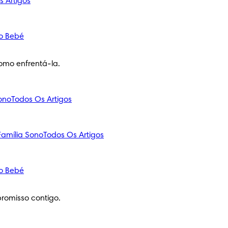
s Artigos
o Bebé
omo enfrentá-la.
ono
Todos Os Artigos
amília
Sono
Todos Os Artigos
o Bebé
romisso contigo.