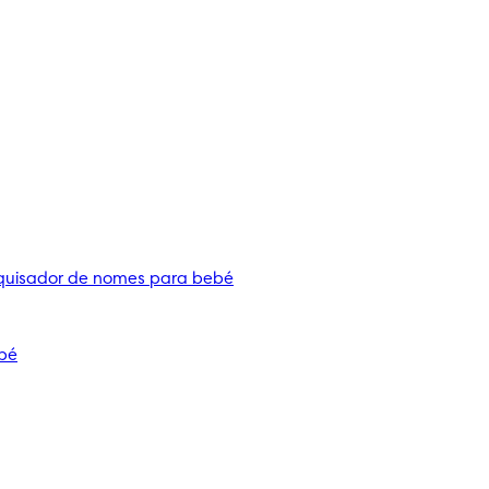
quisador de nomes para bebé
bé