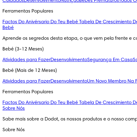
Cuidados
Desenvolvimento
Nutrição
Bebés Prematuros
Todos O
Ferramentas Populares
Factos Do Anivérsario Do Teu Bebé
Tabela De Crescimiento D
Bebé
Aprende os segredos desta etapa, o que vem pela frente e c
Bebé (3-12 Meses)
Atividades para Fazer
Desenvolvimento
Segurança Em Casa
S
Bebé (Mais de 12 Meses)
Atividades para Fazer
Desenvolvimento
Um Novo Membro Na F
Ferramentas Populares
Factos Do Anivérsario Do Teu Bebé
Tabela De Crescimiento D
Sobre Nós
Sabe mais sobre a Dodot, os nossos produtos e o nosso comp
Sobre Nós