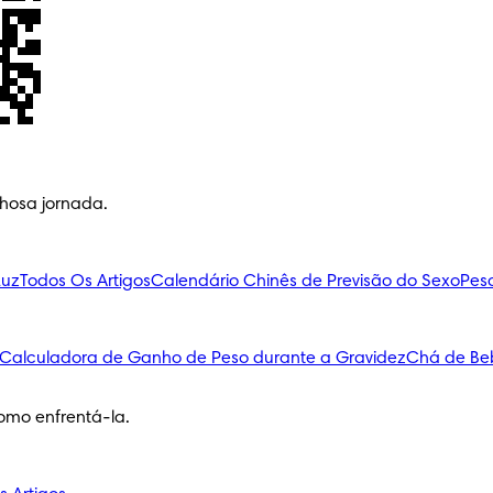
lhosa jornada.
Luz
Todos Os Artigos
Calendário Chinês de Previsão do Sexo
Pes
Calculadora de Ganho de Peso durante a Gravidez
Chá de Be
omo enfrentá-la.