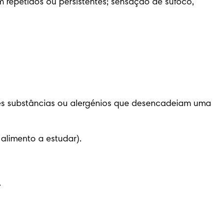
m repetidos ou persistentes; sensação de sufoco, 
tes substâncias ou alergénios que desencadeiam uma 
alimento a estudar).
.