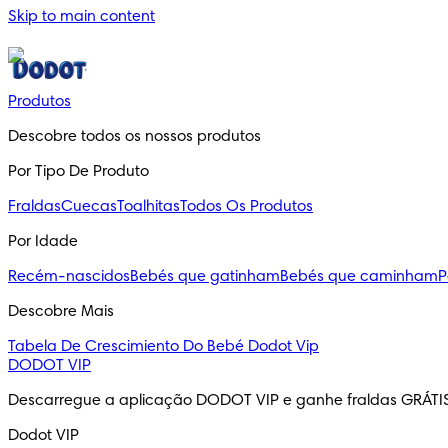
Skip to main content
Produtos
Descobre todos os nossos produtos
Por Tipo De Produto
Fraldas
Cuecas
Toalhitas
Todos Os Produtos
Por Idade
Recém-nascidos
Bebés que gatinham
Bebés que caminham
P
Descobre Mais
Tabela De Crescimiento Do Bebé
Dodot Vip
DODOT VIP
Descarregue a aplicação DODOT VIP e ganhe fraldas GRÁTI
Dodot VIP