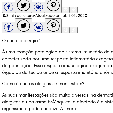
3 min de leitura
•
Atualizado em abril 01, 2020
O que é a alergia?
Ã uma reacção patológica do sistema imunitário do o
caracterizada por uma resposta inflamatória exagerad
da população. Essa resposta imunológica exagerada 
órgão ou do tecido onde a resposta imunitária anóm
Como é que as alergias se manifestam?
As suas manifestações são muito diversas: na dermatit
alérgicas ou da asma brÃ´nquica, o afectado é o sist
organismo e pode conduzir Ã  morte.