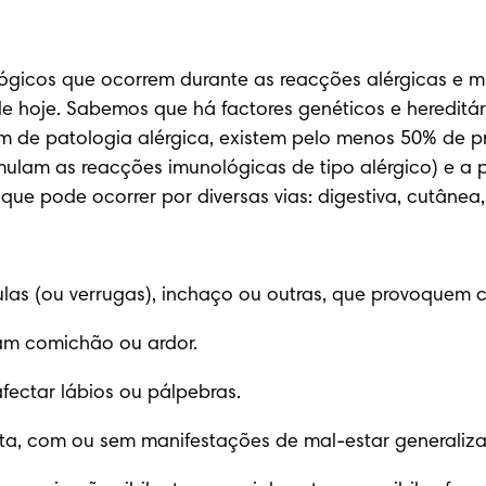
cos que ocorrem durante as reacções alérgicas e mui
de hoje. Sabemos que há factores genéticos e hereditár
em de patologia alérgica, existem pelo menos 50% de prob
mulam as reacções imunológicas de tipo alérgico) e a p
ue pode ocorrer por diversas vias: digestiva, cutânea, r
ulas (ou verrugas), inchaço ou outras, que provoquem 
am comichão ou ardor.
fectar lábios ou pálpebras.
ganta, com ou sem manifestações de mal-estar generaliz