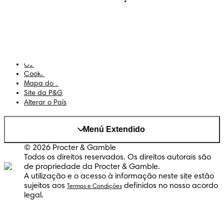
Sobre Nós
Termos e Condições
Declaração de Acessibilidade
Privacidade
Os Meus Dados
Cookies
Mapa do Site
Site da P&G
Alterar o País
Menú Extendido
© 2026 Procter & Gamble
Todos os direitos reservados. Os direitos autorais são
de propriedade da Procter & Gamble.
A utilização e o acesso à informação neste site estão
sujeitos aos
definidos no nosso acordo
Termos e Condições
legal.