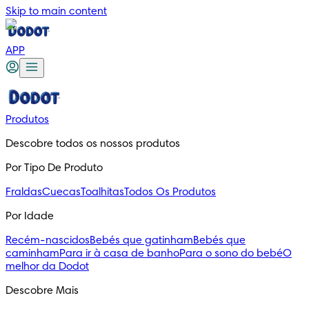
Skip to main content
APP
Produtos
Descobre todos os nossos produtos
Por Tipo De Produto
Fraldas
Cuecas
Toalhitas
Todos Os Produtos
Por Idade
Recém-nascidos
Bebés que gatinham
Bebés que
caminham
Para ir à casa de banho
Para o sono do bebé
O
melhor da Dodot
Descobre Mais