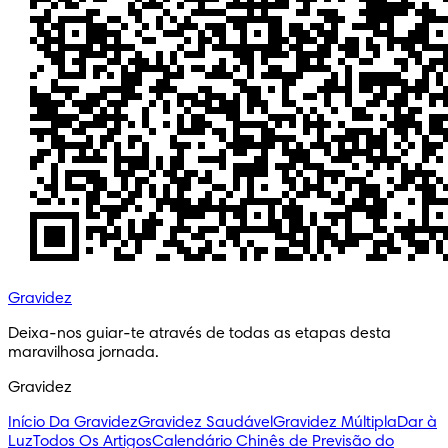
Gravidez
Deixa-nos guiar-te através de todas as etapas desta 
maravilhosa jornada.
Gravidez
Início Da Gravidez
Gravidez Saudável
Gravidez Múltipla
Dar à
Luz
Todos Os Artigos
Calendário Chinês de Previsão do