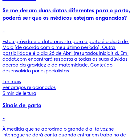
Se me deram duas datas diferentes para o parto,
poderá ser que os médicos estejam enganados?
-
Estou grávida e a data prevista para o parto é o dia 5 de 
Maio (de acordo com o meu último período). Outra 
possibilidade é o dia 26 de Abril (resultados iniciais d. Em 
dodot.com encontrará resposta a todas as suas dúvidas 
acerca da gravidez e da maternidade. Conteúdo 
desenvolvido por especialistas 
Ler mais
Ver artigos relacionados
5 min de leitura
Sinais de parto
-
À medida que se aproxima o grande dia, talvez se 
interrogue se dará conta quando entrar em trabalho de 