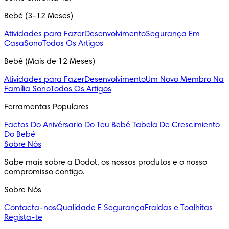
Bebé (3-12 Meses)
Atividades para Fazer
Desenvolvimento
Segurança Em
Casa
Sono
Todos Os Artigos
Bebé (Mais de 12 Meses)
Atividades para Fazer
Desenvolvimento
Um Novo Membro Na
Família
Sono
Todos Os Artigos
Ferramentas Populares
Factos Do Anivérsario Do Teu Bebé
Tabela De Crescimiento
Do Bebé
Sobre Nós
Sabe mais sobre a Dodot, os nossos produtos e o nosso 
compromisso contigo.
Sobre Nós
Contacta-nos
Qualidade E Segurança
Fraldas e Toalhitas
Regista-te