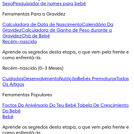
Sexo
Pesquisador de nomes para bebé
Ferramentas Para a Gravidez
Calculadora de Data de Nascimento
Calendário Da
Gravidez
Calculadora de Ganho de Peso durante a
Gravidez
Chá de Bebé
Recém-nascido
Aprende os segredos desta etapa, o que vem pela frente e 
como enfrentá-la.
Recém-nascido (0-3 Meses)
Cuidados
Desenvolvimento
Nutrição
Bebés Prematuros
Todos
Os Artigos
Ferramentas Populares
Factos Do Anivérsario Do Teu Bebé
Tabela De Crescimiento
Do Bebé
Bebé
Aprende os segredos desta etapa, o que vem pela frente e 
como enfrentá-la.