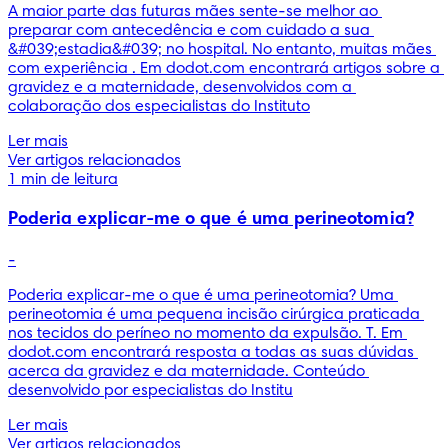
A maior parte das futuras mães sente-se melhor ao 
preparar com antecedência e com cuidado a sua 
&#039;estadia&#039; no hospital. No entanto, muitas mães 
com experiência . Em dodot.com encontrará artigos sobre a 
gravidez e a maternidade, desenvolvidos com a 
colaboração dos especialistas do Instituto
Ler mais
Ver artigos relacionados
1 min de leitura
Poderia explicar-me o que é uma perineotomia?
-
Poderia explicar-me o que é uma perineotomia? Uma 
perineotomia é uma pequena incisão cirúrgica praticada 
nos tecidos do períneo no momento da expulsão. T. Em 
dodot.com encontrará resposta a todas as suas dúvidas 
acerca da gravidez e da maternidade. Conteúdo 
desenvolvido por especialistas do Institu
Ler mais
Ver artigos relacionados