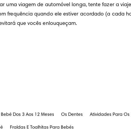
anear uma viagem de automóvel longa, tente fazer a viaj
 com frequência quando ele estiver acordado (a cada ho
s evitará que vocês enlouqueçam.
 Bebé Dos 3 Aos 12 Meses
Os Dentes
Atividades Para Os
bé
Fraldas E Toalhitas Para Bebés