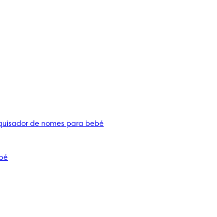
quisador de nomes para bebé
bé