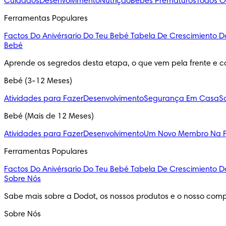
Cuidados
Desenvolvimento
Nutrição
Bebés Prematuros
Todos O
Ferramentas Populares
Factos Do Anivérsario Do Teu Bebé
Tabela De Crescimiento D
Bebé
Aprende os segredos desta etapa, o que vem pela frente e c
Bebé (3-12 Meses)
Atividades para Fazer
Desenvolvimento
Segurança Em Casa
S
Bebé (Mais de 12 Meses)
Atividades para Fazer
Desenvolvimento
Um Novo Membro Na F
Ferramentas Populares
Factos Do Anivérsario Do Teu Bebé
Tabela De Crescimiento D
Sobre Nós
Sabe mais sobre a Dodot, os nossos produtos e o nosso comp
Sobre Nós