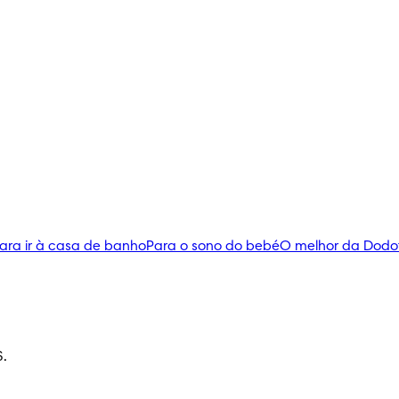
ara ir à casa de banho
Para o sono do bebé
O melhor da Dodo
S.