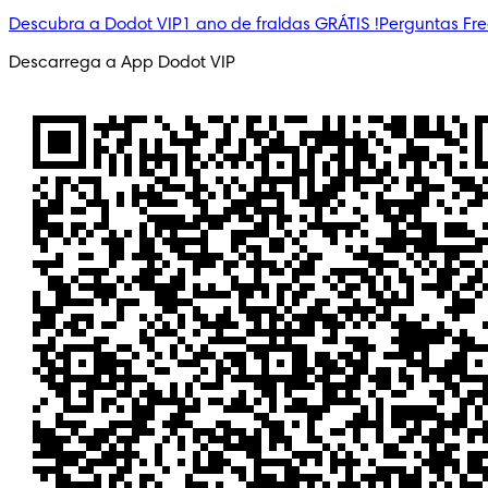
Descubra a Dodot VIP
1 ano de fraldas GRÁTIS !
Perguntas Fr
Descarrega a App Dodot VIP