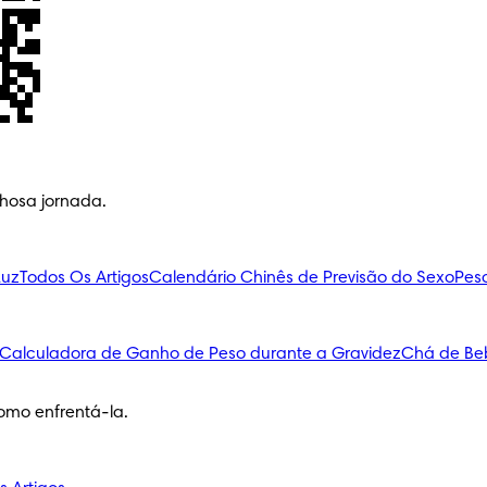
lhosa jornada.
Luz
Todos Os Artigos
Calendário Chinês de Previsão do Sexo
Pes
Calculadora de Ganho de Peso durante a Gravidez
Chá de Be
omo enfrentá-la.