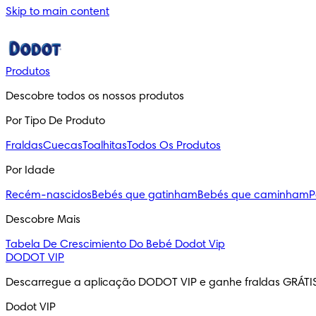
Skip to main content
Produtos
Descobre todos os nossos produtos
Por Tipo De Produto
Fraldas
Cuecas
Toalhitas
Todos Os Produtos
Por Idade
Recém-nascidos
Bebés que gatinham
Bebés que caminham
P
Descobre Mais
Tabela De Crescimiento Do Bebé
Dodot Vip
DODOT VIP
Descarregue a aplicação DODOT VIP e ganhe fraldas GRÁTI
Dodot VIP