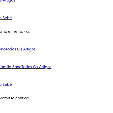
s Artigos
o Bebé
omo enfrentá-la.
ono
Todos Os Artigos
amília
Sono
Todos Os Artigos
o Bebé
romisso contigo.