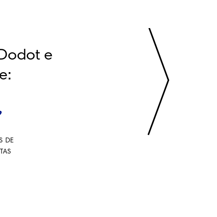
Dodot e 
e:
S DE
STAS