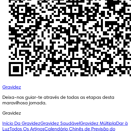
Gravidez
Deixa-nos guiar-te através de todas as etapas desta 
maravilhosa jornada.
Gravidez
Início Da Gravidez
Gravidez Saudável
Gravidez Múltipla
Dar à
Luz
Todos Os Artigos
Calendário Chinês de Previsão do