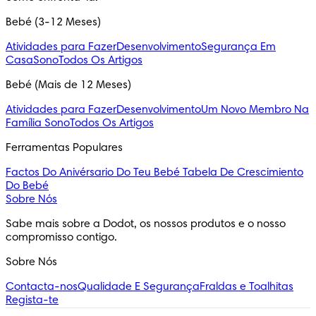
Bebé (3-12 Meses)
Atividades para Fazer
Desenvolvimento
Segurança Em
Casa
Sono
Todos Os Artigos
Bebé (Mais de 12 Meses)
Atividades para Fazer
Desenvolvimento
Um Novo Membro Na
Família
Sono
Todos Os Artigos
Ferramentas Populares
Factos Do Anivérsario Do Teu Bebé
Tabela De Crescimiento
Do Bebé
Sobre Nós
Sabe mais sobre a Dodot, os nossos produtos e o nosso 
compromisso contigo.
Sobre Nós
Contacta-nos
Qualidade E Segurança
Fraldas e Toalhitas
Regista-te