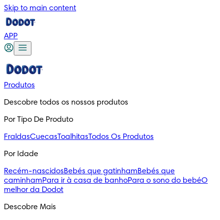
Skip to main content
APP
Produtos
Descobre todos os nossos produtos
Por Tipo De Produto
Fraldas
Cuecas
Toalhitas
Todos Os Produtos
Por Idade
Recém-nascidos
Bebés que gatinham
Bebés que
caminham
Para ir à casa de banho
Para o sono do bebé
O
melhor da Dodot
Descobre Mais