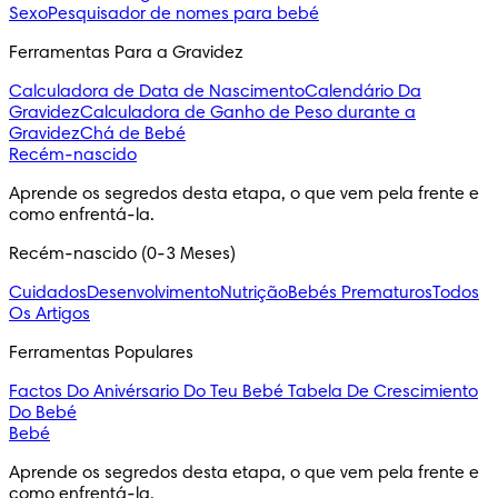
Sexo
Pesquisador de nomes para bebé
Ferramentas Para a Gravidez
Calculadora de Data de Nascimento
Calendário Da
Gravidez
Calculadora de Ganho de Peso durante a
Gravidez
Chá de Bebé
Recém-nascido
Aprende os segredos desta etapa, o que vem pela frente e 
como enfrentá-la.
Recém-nascido (0-3 Meses)
Cuidados
Desenvolvimento
Nutrição
Bebés Prematuros
Todos
Os Artigos
Ferramentas Populares
Factos Do Anivérsario Do Teu Bebé
Tabela De Crescimiento
Do Bebé
Bebé
Aprende os segredos desta etapa, o que vem pela frente e 
como enfrentá-la.