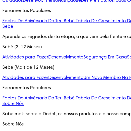
Cuidados
Desenvolvimento
Nutrição
Bebés Prematuros
Todos O
Ferramentas Populares
Factos Do Anivérsario Do Teu Bebé
Tabela De Crescimiento D
Bebé
Aprende os segredos desta etapa, o que vem pela frente e c
Bebé (3-12 Meses)
Atividades para Fazer
Desenvolvimento
Segurança Em Casa
S
Bebé (Mais de 12 Meses)
Atividades para Fazer
Desenvolvimento
Um Novo Membro Na F
Ferramentas Populares
Factos Do Anivérsario Do Teu Bebé
Tabela De Crescimiento D
Sobre Nós
Sabe mais sobre a Dodot, os nossos produtos e o nosso comp
Sobre Nós