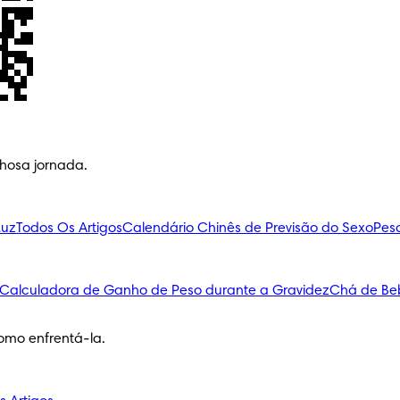
lhosa jornada.
Luz
Todos Os Artigos
Calendário Chinês de Previsão do Sexo
Pes
Calculadora de Ganho de Peso durante a Gravidez
Chá de Be
omo enfrentá-la.