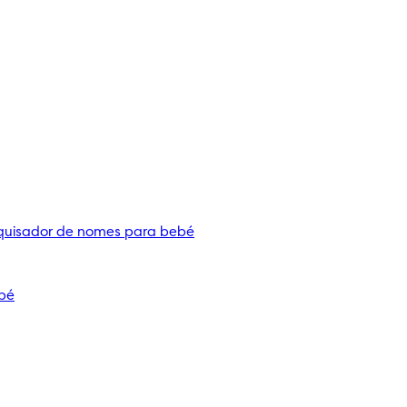
quisador de nomes para bebé
bé