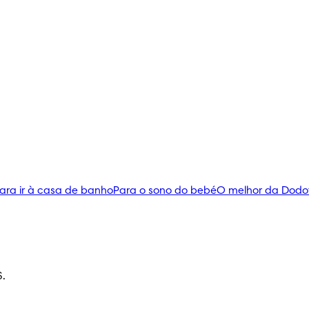
ara ir à casa de banho
Para o sono do bebé
O melhor da Dodo
S.