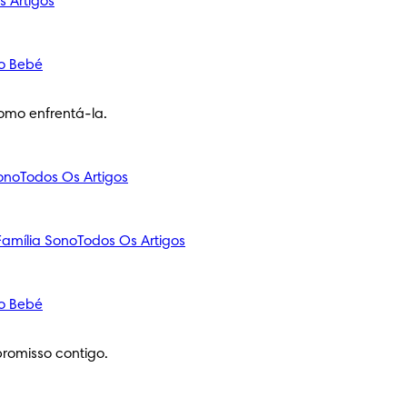
s Artigos
o Bebé
omo enfrentá-la.
ono
Todos Os Artigos
amília
Sono
Todos Os Artigos
o Bebé
romisso contigo.