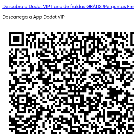
Descubra a Dodot VIP
1 ano de fraldas GRÁTIS !
Perguntas Fr
Descarrega a App Dodot VIP