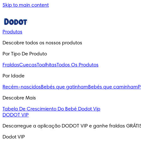
Skip to main content
Produtos
Descobre todos os nossos produtos
Por Tipo De Produto
Fraldas
Cuecas
Toalhitas
Todos Os Produtos
Por Idade
Recém-nascidos
Bebés que gatinham
Bebés que caminham
P
Descobre Mais
Tabela De Crescimiento Do Bebé
Dodot Vip
DODOT VIP
Descarregue a aplicação DODOT VIP e ganhe fraldas GRÁTI
Dodot VIP