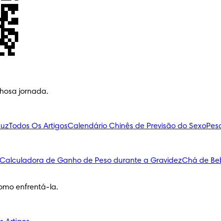
lhosa jornada.
Luz
Todos Os Artigos
Calendário Chinês de Previsão do Sexo
Pes
Calculadora de Ganho de Peso durante a Gravidez
Chá de Be
omo enfrentá-la.