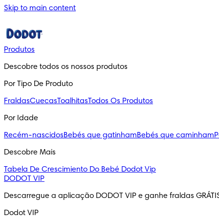
Skip to main content
Produtos
Descobre todos os nossos produtos
Por Tipo De Produto
Fraldas
Cuecas
Toalhitas
Todos Os Produtos
Por Idade
Recém-nascidos
Bebés que gatinham
Bebés que caminham
P
Descobre Mais
Tabela De Crescimiento Do Bebé
Dodot Vip
DODOT VIP
Descarregue a aplicação DODOT VIP e ganhe fraldas GRÁTI
Dodot VIP