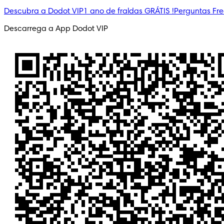
Descubra a Dodot VIP
1 ano de fraldas GRÁTIS !
Perguntas Fr
Descarrega a App Dodot VIP