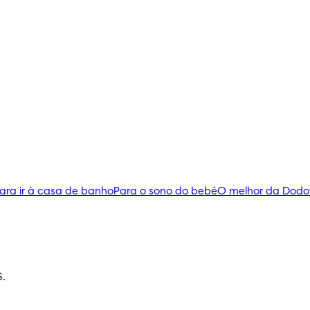
ara ir à casa de banho
Para o sono do bebé
O melhor da Dodo
S.