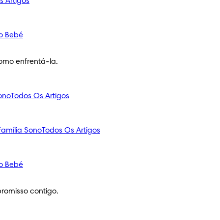
s Artigos
o Bebé
omo enfrentá-la.
ono
Todos Os Artigos
amília
Sono
Todos Os Artigos
o Bebé
romisso contigo.