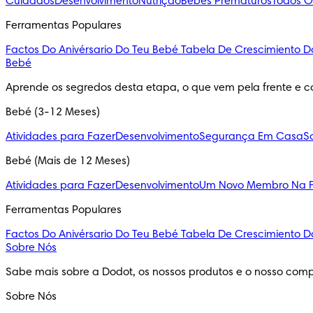
Cuidados
Desenvolvimento
Nutrição
Bebés Prematuros
Todos O
Ferramentas Populares
Factos Do Anivérsario Do Teu Bebé
Tabela De Crescimiento D
Bebé
Aprende os segredos desta etapa, o que vem pela frente e c
Bebé (3-12 Meses)
Atividades para Fazer
Desenvolvimento
Segurança Em Casa
S
Bebé (Mais de 12 Meses)
Atividades para Fazer
Desenvolvimento
Um Novo Membro Na F
Ferramentas Populares
Factos Do Anivérsario Do Teu Bebé
Tabela De Crescimiento D
Sobre Nós
Sabe mais sobre a Dodot, os nossos produtos e o nosso comp
Sobre Nós