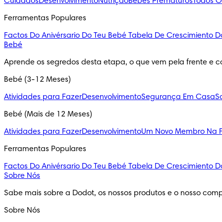
Cuidados
Desenvolvimento
Nutrição
Bebés Prematuros
Todos O
Ferramentas Populares
Factos Do Anivérsario Do Teu Bebé
Tabela De Crescimiento D
Bebé
Aprende os segredos desta etapa, o que vem pela frente e c
Bebé (3-12 Meses)
Atividades para Fazer
Desenvolvimento
Segurança Em Casa
S
Bebé (Mais de 12 Meses)
Atividades para Fazer
Desenvolvimento
Um Novo Membro Na F
Ferramentas Populares
Factos Do Anivérsario Do Teu Bebé
Tabela De Crescimiento D
Sobre Nós
Sabe mais sobre a Dodot, os nossos produtos e o nosso comp
Sobre Nós