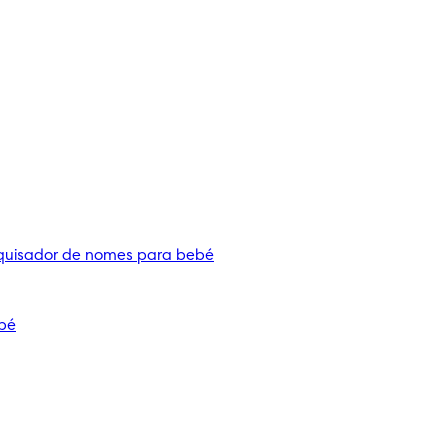
quisador de nomes para bebé
bé