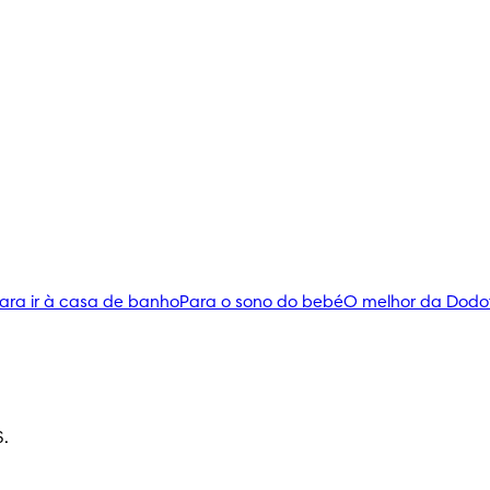
ara ir à casa de banho
Para o sono do bebé
O melhor da Dodo
S.