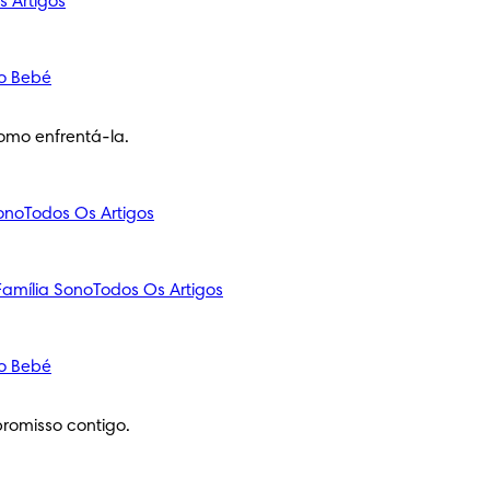
s Artigos
o Bebé
omo enfrentá-la.
ono
Todos Os Artigos
amília
Sono
Todos Os Artigos
o Bebé
romisso contigo.