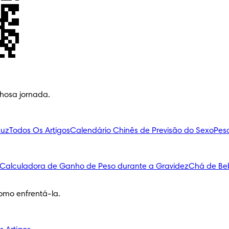
lhosa jornada.
Luz
Todos Os Artigos
Calendário Chinês de Previsão do Sexo
Pes
Calculadora de Ganho de Peso durante a Gravidez
Chá de Be
omo enfrentá-la.