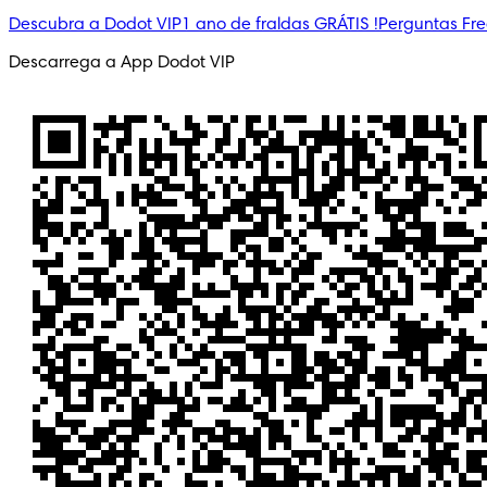
Descubra a Dodot VIP
1 ano de fraldas GRÁTIS !
Perguntas Fr
Descarrega a App Dodot VIP