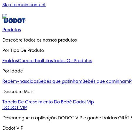
Skip to main content
Produtos
Descobre todos os nossos produtos
Por Tipo De Produto
Fraldas
Cuecas
Toalhitas
Todos Os Produtos
Por Idade
Recém-nascidos
Bebés que gatinham
Bebés que caminham
P
Descobre Mais
Tabela De Crescimiento Do Bebé
Dodot Vip
DODOT VIP
Descarregue a aplicação DODOT VIP e ganhe fraldas GRÁTI
Dodot VIP