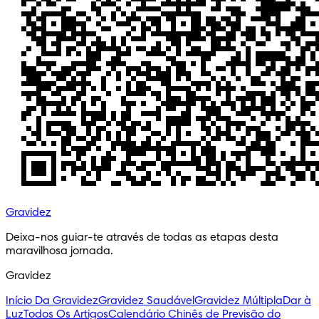
Gravidez
Deixa-nos guiar-te através de todas as etapas desta 
maravilhosa jornada.
Gravidez
Início Da Gravidez
Gravidez Saudável
Gravidez Múltipla
Dar à
Luz
Todos Os Artigos
Calendário Chinês de Previsão do