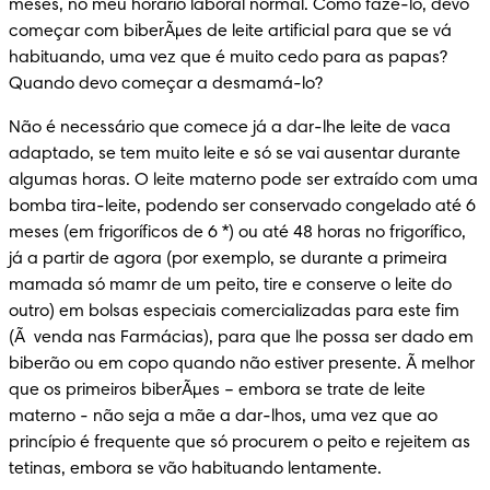
meses, no meu horário laboral normal. Como fazê-lo, devo 
começar com biberÃµes de leite artificial para que se vá 
habituando, uma vez que é muito cedo para as papas? 
Quando devo começar a desmamá-lo?
Não é necessário que comece já a dar-lhe leite de vaca 
adaptado, se tem muito leite e só se vai ausentar durante 
algumas horas. O leite materno pode ser extraído com uma 
bomba tira-leite, podendo ser conservado congelado até 6 
meses (em frigoríficos de 6 *) ou até 48 horas no frigorífico, 
já a partir de agora (por exemplo, se durante a primeira 
mamada só mamr de um peito, tire e conserve o leite do 
outro) em bolsas especiais comercializadas para este fim 
(Ã  venda nas Farmácias), para que lhe possa ser dado em 
biberão ou em copo quando não estiver presente. Ã melhor 
que os primeiros biberÃµes – embora se trate de leite 
materno - não seja a mãe a dar-lhos, uma vez que ao 
princípio é frequente que só procurem o peito e rejeitem as 
tetinas, embora se vão habituando lentamente.