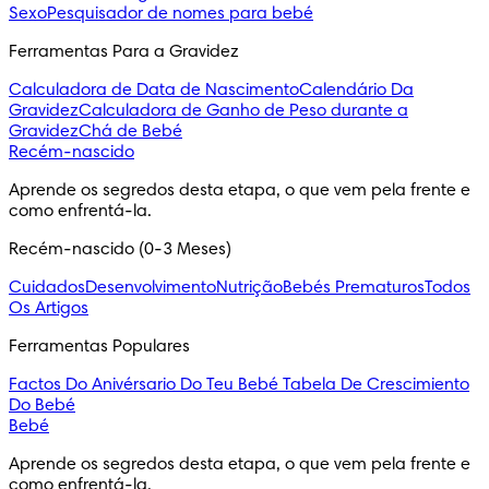
Sexo
Pesquisador de nomes para bebé
Ferramentas Para a Gravidez
Calculadora de Data de Nascimento
Calendário Da
Gravidez
Calculadora de Ganho de Peso durante a
Gravidez
Chá de Bebé
Recém-nascido
Aprende os segredos desta etapa, o que vem pela frente e 
como enfrentá-la.
Recém-nascido (0-3 Meses)
Cuidados
Desenvolvimento
Nutrição
Bebés Prematuros
Todos
Os Artigos
Ferramentas Populares
Factos Do Anivérsario Do Teu Bebé
Tabela De Crescimiento
Do Bebé
Bebé
Aprende os segredos desta etapa, o que vem pela frente e 
como enfrentá-la.