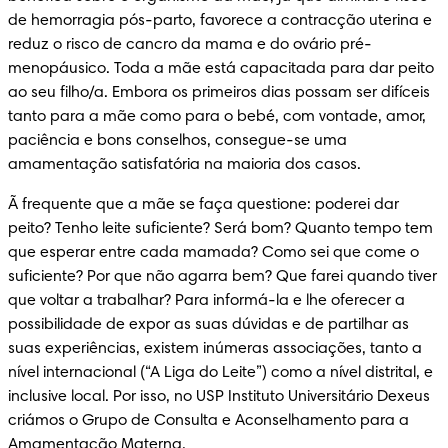
de hemorragia pós-parto, favorece a contracção uterina e 
reduz o risco de cancro da mama e do ovário pré-
menopáusico. Toda a mãe está capacitada para dar peito 
ao seu filho/a. Embora os primeiros dias possam ser difíceis 
tanto para a mãe como para o bebé, com vontade, amor, 
paciência e bons conselhos, consegue-se uma 
amamentação satisfatória na maioria dos casos.
Ã frequente que a mãe se faça questione: poderei dar 
peito? Tenho leite suficiente? Será bom? Quanto tempo tem 
que esperar entre cada mamada? Como sei que come o 
suficiente? Por que não agarra bem? Que farei quando tiver 
que voltar a trabalhar? Para informá-la e lhe oferecer a 
possibilidade de expor as suas dúvidas e de partilhar as 
suas experiências, existem inúmeras associações, tanto a 
nível internacional (“A Liga do Leite”) como a nível distrital, e 
inclusive local. Por isso, no USP Instituto Universitário Dexeus 
criámos o Grupo de Consulta e Aconselhamento para a 
Amamentação Materna.