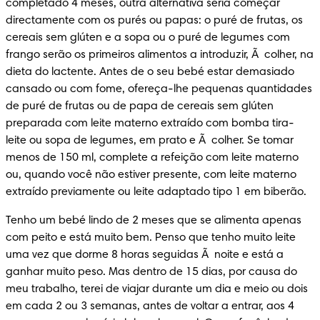
completado 4 meses, outra alternativa seria começar 
directamente com os purés ou papas: o puré de frutas, os 
cereais sem glúten e a sopa ou o puré de legumes com 
frango serão os primeiros alimentos a introduzir, Ã  colher, na 
dieta do lactente. Antes de o seu bebé estar demasiado 
cansado ou com fome, ofereça-lhe pequenas quantidades 
de puré de frutas ou de papa de cereais sem glúten 
preparada com leite materno extraído com bomba tira-
leite ou sopa de legumes, em prato e Ã  colher. Se tomar 
menos de 150 ml, complete a refeição com leite materno 
ou, quando você não estiver presente, com leite materno 
extraído previamente ou leite adaptado tipo 1 em biberão.
Tenho um bebé lindo de 2 meses que se alimenta apenas 
com peito e está muito bem. Penso que tenho muito leite 
uma vez que dorme 8 horas seguidas Ã  noite e está a 
ganhar muito peso. Mas dentro de 15 dias, por causa do 
meu trabalho, terei de viajar durante um dia e meio ou dois 
em cada 2 ou 3 semanas, antes de voltar a entrar, aos 4 