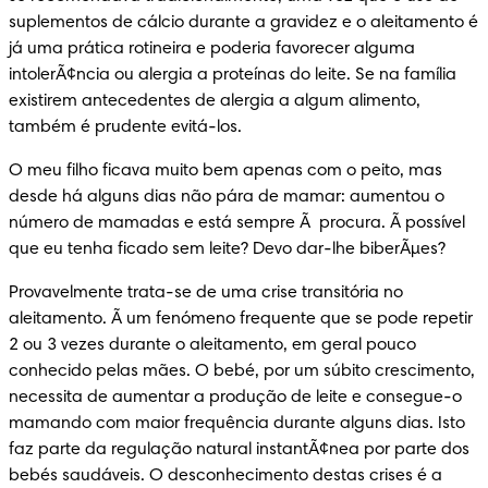
suplementos de cálcio durante a gravidez e o aleitamento é 
já uma prática rotineira e poderia favorecer alguma 
intolerÃ¢ncia ou alergia a proteínas do leite. Se na família 
existirem antecedentes de alergia a algum alimento, 
também é prudente evitá-los.
O meu filho ficava muito bem apenas com o peito, mas 
desde há alguns dias não pára de mamar: aumentou o 
número de mamadas e está sempre Ã  procura. Ã possível 
que eu tenha ficado sem leite? Devo dar-lhe biberÃµes?
Provavelmente trata-se de uma crise transitória no 
aleitamento. Ã um fenómeno frequente que se pode repetir 
2 ou 3 vezes durante o aleitamento, em geral pouco 
conhecido pelas mães. O bebé, por um súbito crescimento, 
necessita de aumentar a produção de leite e consegue-o 
mamando com maior frequência durante alguns dias. Isto 
faz parte da regulação natural instantÃ¢nea por parte dos 
bebés saudáveis. O desconhecimento destas crises é a 