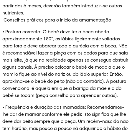
partir dos 6 meses, deverão também introduzir-se outros 
nutrientes.

 Conselhos práticos para o inicio da amamentação
• Postura correcta: O bebé deve ter a boca aberta 
aproximadamente 180°, os lábios ligeiramente voltados 
para fora e deve abarcar toda a auréola com a boca. Não 
é recomendável fazer a pinça com os dedos para que saia 
mais leite, já que na realidade apenas se consegue obstruir 
alguns canais. Ã preciso colocar o bebé de modo a que o 
mamilo fique ao nível do nariz ou do lábio superior. Então, 
aproxima-se o bebé do peito (não ao contrário). A postura 
convencional é aquela em que a barriga da mãe e a do 
bebé se tocam (peça conselho para aprender outras).
• Frequência e duração das mamadas: Recomendamos-
lhe dar de mamar conforme ele pedir. Isto significa que lhe 
deve dar peito sempre que o peça. Um recém-nascido não 
tem horário, mas pouco a pouco irá adquirindo o hábito do 