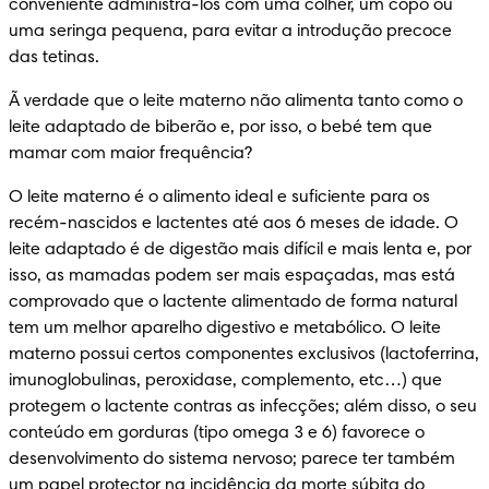
conveniente administrá-los com uma colher, um copo ou 
uma seringa pequena, para evitar a introdução precoce 
das tetinas.
Ã verdade que o leite materno não alimenta tanto como o 
leite adaptado de biberão e, por isso, o bebé tem que 
mamar com maior frequência?
O leite materno é o alimento ideal e suficiente para os 
recém-nascidos e lactentes até aos 6 meses de idade. O 
leite adaptado é de digestão mais difícil e mais lenta e, por 
isso, as mamadas podem ser mais espaçadas, mas está 
comprovado que o lactente alimentado de forma natural 
tem um melhor aparelho digestivo e metabólico. O leite 
materno possui certos componentes exclusivos (lactoferrina, 
imunoglobulinas, peroxidase, complemento, etc…) que 
protegem o lactente contras as infecções; além disso, o seu 
conteúdo em gorduras (tipo omega 3 e 6) favorece o 
desenvolvimento do sistema nervoso; parece ter também 
um papel protector na incidência da morte súbita do 