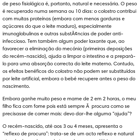
de peso fisiológica é, portanto, natural e necessária. O peso 
é recuperado numa semana ou 10 dias: o colostro contribui 
com muitas proteínas (embora com menos gorduras e 
açúcares do que o leite maduro), especialmente 
imunoglobulinas e outras substÃ¢ncias de poder anti-
infeccioso. Tem também algum poder laxante que, ao 
favorecer a eliminação do mecónio (primeiras deposições 
do recém-nascido), ajuda a limpar o intestino e a prepará-
lo para uma absorção correcta do leite materno. Contudo, 
os efeitos benéficos do colostro não podem ser substituídos 
por leite artificial, embora o bebé recupere antes o peso do 
nascimento.
Embora ganhe muito peso e mame de 2 em 2 horas, o meu 
filho fica com fome pois está sempre Ã  procura como se 
precisasse de comer mais: devo dar-lhe alguma “ajuda”?
O recém-nascido, até aos 3 ou 4 meses, apresenta o 
“reflexo de procura”: trata-se de um acto reflexo e natural 