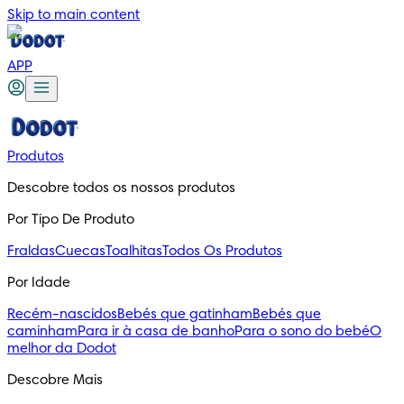
Skip to main content
APP
Produtos
Descobre todos os nossos produtos
Por Tipo De Produto
Fraldas
Cuecas
Toalhitas
Todos Os Produtos
Por Idade
Recém-nascidos
Bebés que gatinham
Bebés que
caminham
Para ir à casa de banho
Para o sono do bebé
O
melhor da Dodot
Descobre Mais