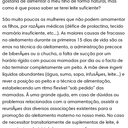
gostaria de alimentar o meu filho de forma natural, mas 
como é que posso saber se terei leite suficiente?
São muito poucas as mulheres que não podem amamentar 
os filhos, por razÃµes médicas (défice de prolactina, tecido 
mamário insuficiente, etc...). As maiores causas de fracasso 
no aleitamento durante os primeiros 15 dias de vida são os 
erros na técnica do aleitamento, a administração precoce 
de biberÃµes ou a chucha, a falta de sucção por um 
horário rígido com poucas mamadas por dia ou o facto de 
não terminar completamente um peito. A mãe deve ingerir 
líquidos abundantes (água, sumo, sopa, infusÃµes, leite...) e 
rever a posição ao peito e a técnica de alimentação, 
estabelecendo um ritmo flexível “sob pedido” das 
mamadas. Ã uma grande ajuda, em caso de dúvidas ou 
problemas relacionados com a amamentação, assistir a 
reuniÃµes das diversas associações existentes para a 
promoção do aleitamento materno no nosso meio. No caso 
de necessitar transitoriamente de suplementos de leite, é 