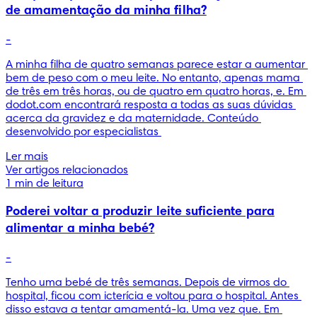
de amamentação da minha filha?
-
A minha filha de quatro semanas parece estar a aumentar 
bem de peso com o meu leite. No entanto, apenas mama 
de três em três horas, ou de quatro em quatro horas, e. Em 
dodot.com encontrará resposta a todas as suas dúvidas 
acerca da gravidez e da maternidade. Conteúdo 
desenvolvido por especialistas 
Ler mais
Ver artigos relacionados
1 min de leitura
Poderei voltar a produzir leite suficiente para
alimentar a minha bebé?
-
Tenho uma bebé de três semanas. Depois de virmos do 
hospital, ficou com icterícia e voltou para o hospital. Antes 
disso estava a tentar amamentá-la. Uma vez que. Em 