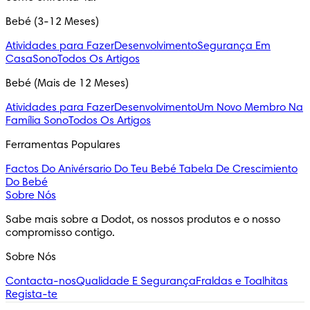
Bebé (3-12 Meses)
Atividades para Fazer
Desenvolvimento
Segurança Em
Casa
Sono
Todos Os Artigos
Bebé (Mais de 12 Meses)
Atividades para Fazer
Desenvolvimento
Um Novo Membro Na
Família
Sono
Todos Os Artigos
Ferramentas Populares
Factos Do Anivérsario Do Teu Bebé
Tabela De Crescimiento
Do Bebé
Sobre Nós
Sabe mais sobre a Dodot, os nossos produtos e o nosso 
compromisso contigo.
Sobre Nós
Contacta-nos
Qualidade E Segurança
Fraldas e Toalhitas
Regista-te