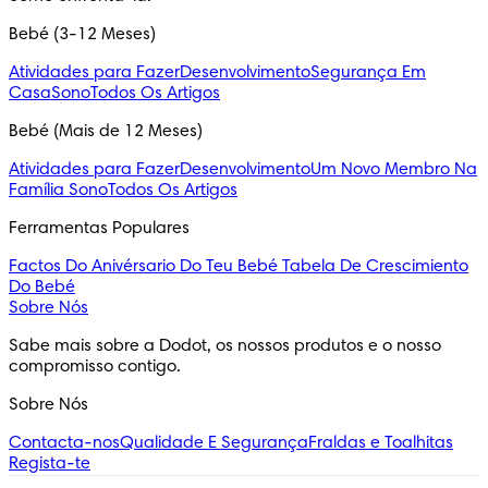
Bebé (3-12 Meses)
Atividades para Fazer
Desenvolvimento
Segurança Em
Casa
Sono
Todos Os Artigos
Bebé (Mais de 12 Meses)
Atividades para Fazer
Desenvolvimento
Um Novo Membro Na
Família
Sono
Todos Os Artigos
Ferramentas Populares
Factos Do Anivérsario Do Teu Bebé
Tabela De Crescimiento
Do Bebé
Sobre Nós
Sabe mais sobre a Dodot, os nossos produtos e o nosso 
compromisso contigo.
Sobre Nós
Contacta-nos
Qualidade E Segurança
Fraldas e Toalhitas
Regista-te