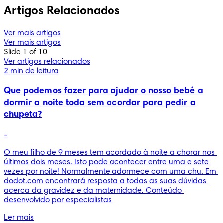
Artigos Relacionados
Ver mais artigos
Ver mais artigos
Slide 1 of 10
Ver artigos relacionados
2 min de leitura
Que podemos fazer para ajudar o nosso bebé a
dormir a noite toda sem acordar para pedir a
chupeta?
-
O meu filho de 9 meses tem acordado à noite a chorar nos 
últimos dois meses. Isto pode acontecer entre uma e sete 
vezes por noite! Normalmente adormece com uma chu. Em 
dodot.com encontrará resposta a todas as suas dúvidas 
acerca da gravidez e da maternidade. Conteúdo 
desenvolvido por especialistas 
Ler mais