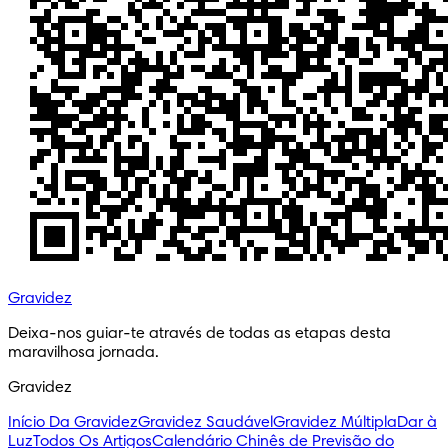
Gravidez
Deixa-nos guiar-te através de todas as etapas desta 
maravilhosa jornada.
Gravidez
Início Da Gravidez
Gravidez Saudável
Gravidez Múltipla
Dar à
Luz
Todos Os Artigos
Calendário Chinês de Previsão do