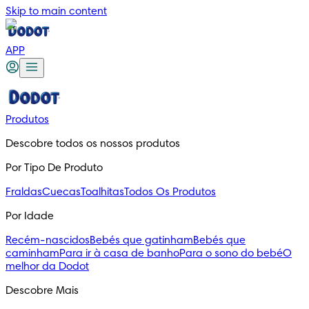
Skip to main content
APP
Produtos
Descobre todos os nossos produtos
Por Tipo De Produto
Fraldas
Cuecas
Toalhitas
Todos Os Produtos
Por Idade
Recém-nascidos
Bebés que gatinham
Bebés que
caminham
Para ir à casa de banho
Para o sono do bebé
O
melhor da Dodot
Descobre Mais