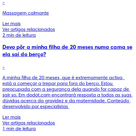
-
Ler mais
Ver artigos relacionados
2 min de leitura
Devo pôr a minha filha de 20 meses numa cama se
ela sai do berço?
-
A minha filha de 20 meses, que é extremamente activa, 
está a começar a trepar para fora do berço. Estou 
preocupada com a segurança dela quando for capaz de 
sair so. Em dodot.com encontrará resposta a todas as suas 
dúvidas acerca da gravidez e da maternidade. Conteúdo 
desenvolvido por especialistas 
Ler mais
Ver artigos relacionados
1 min de leitura