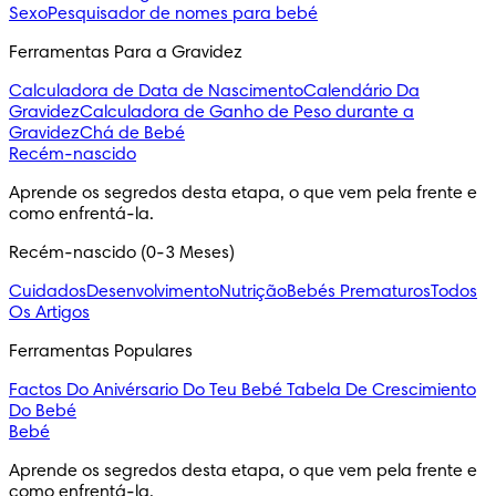
Sexo
Pesquisador de nomes para bebé
Ferramentas Para a Gravidez
Calculadora de Data de Nascimento
Calendário Da
Gravidez
Calculadora de Ganho de Peso durante a
Gravidez
Chá de Bebé
Recém-nascido
Aprende os segredos desta etapa, o que vem pela frente e 
como enfrentá-la.
Recém-nascido (0-3 Meses)
Cuidados
Desenvolvimento
Nutrição
Bebés Prematuros
Todos
Os Artigos
Ferramentas Populares
Factos Do Anivérsario Do Teu Bebé
Tabela De Crescimiento
Do Bebé
Bebé
Aprende os segredos desta etapa, o que vem pela frente e 
como enfrentá-la.