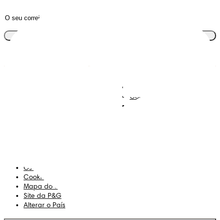
Junta-te ao clube
Descobre Dodot VIP
Regista-te na Dodot
Contacta-nos
Sobre Nós
Termos e Condições
Declaração de Acessibilidade
Privacidade
Os Meus Dados
Cookies
Mapa do Site
Site da P&G
Alterar o País