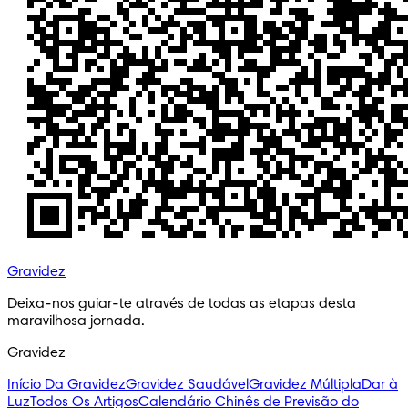
Gravidez
Deixa-nos guiar-te através de todas as etapas desta 
maravilhosa jornada.
Gravidez
Início Da Gravidez
Gravidez Saudável
Gravidez Múltipla
Dar à
Luz
Todos Os Artigos
Calendário Chinês de Previsão do