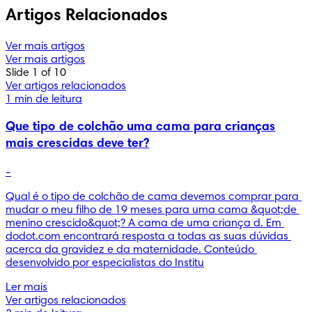
Artigos Relacionados
Ver mais artigos
Ver mais artigos
Slide 1 of 10
Ver artigos relacionados
1 min de leitura
Que tipo de colchão uma cama para crianças
mais crescidas deve ter?
-
Qual é o tipo de colchão de cama devemos comprar para 
mudar o meu filho de 19 meses para uma cama &quot;de 
menino crescido&quot;? A cama de uma criança d. Em 
dodot.com encontrará resposta a todas as suas dúvidas 
acerca da gravidez e da maternidade. Conteúdo 
desenvolvido por especialistas do Institu
Ler mais
Ver artigos relacionados