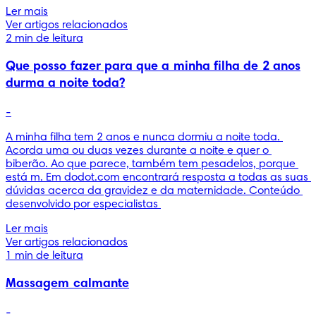
Ler mais
Ver artigos relacionados
2 min de leitura
Que posso fazer para que a minha filha de 2 anos
durma a noite toda?
-
A minha filha tem 2 anos e nunca dormiu a noite toda. 
Acorda uma ou duas vezes durante a noite e quer o 
biberão. Ao que parece, também tem pesadelos, porque 
está m. Em dodot.com encontrará resposta a todas as suas 
dúvidas acerca da gravidez e da maternidade. Conteúdo 
desenvolvido por especialistas 
Ler mais
Ver artigos relacionados
1 min de leitura
Massagem calmante
-