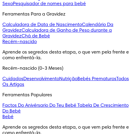
Sexo
Pesquisador de nomes para bebé
Ferramentas Para a Gravidez
Calculadora de Data de Nascimento
Calendário Da
Gravidez
Calculadora de Ganho de Peso durante a
Gravidez
Chá de Bebé
Recém-nascido
Aprende os segredos desta etapa, o que vem pela frente e 
como enfrentá-la.
Recém-nascido (0-3 Meses)
Cuidados
Desenvolvimento
Nutrição
Bebés Prematuros
Todos
Os Artigos
Ferramentas Populares
Factos Do Anivérsario Do Teu Bebé
Tabela De Crescimiento
Do Bebé
Bebé
Aprende os segredos desta etapa, o que vem pela frente e 
como enfrentá-la.