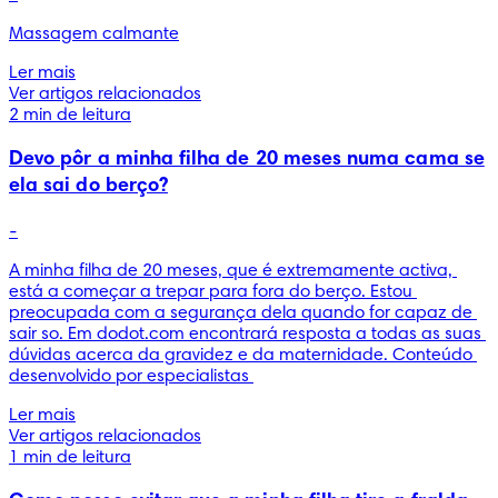
Ler mais
Ver artigos relacionados
2 min de leitura
Devo pôr a minha filha de 20 meses numa cama se
ela sai do berço?
-
A minha filha de 20 meses, que é extremamente activa, 
está a começar a trepar para fora do berço. Estou 
preocupada com a segurança dela quando for capaz de 
sair so. Em dodot.com encontrará resposta a todas as suas 
dúvidas acerca da gravidez e da maternidade. Conteúdo 
desenvolvido por especialistas 
Ler mais
Ver artigos relacionados
1 min de leitura