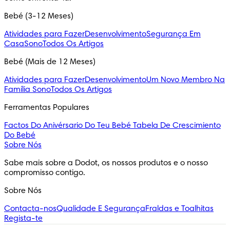
Bebé (3-12 Meses)
Atividades para Fazer
Desenvolvimento
Segurança Em
Casa
Sono
Todos Os Artigos
Bebé (Mais de 12 Meses)
Atividades para Fazer
Desenvolvimento
Um Novo Membro Na
Família
Sono
Todos Os Artigos
Ferramentas Populares
Factos Do Anivérsario Do Teu Bebé
Tabela De Crescimiento
Do Bebé
Sobre Nós
Sabe mais sobre a Dodot, os nossos produtos e o nosso 
compromisso contigo.
Sobre Nós
Contacta-nos
Qualidade E Segurança
Fraldas e Toalhitas
Regista-te