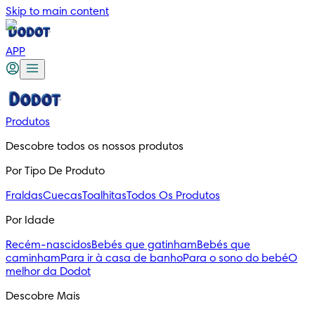
Skip to main content
APP
Produtos
Descobre todos os nossos produtos
Por Tipo De Produto
Fraldas
Cuecas
Toalhitas
Todos Os Produtos
Por Idade
Recém-nascidos
Bebés que gatinham
Bebés que
caminham
Para ir à casa de banho
Para o sono do bebé
O
melhor da Dodot
Descobre Mais