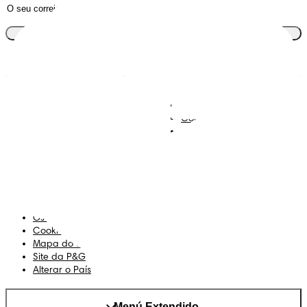
Junta-te ao clube
Descobre Dodot VIP
Regista-te na Dodot
Contacta-nos
Sobre Nós
Termos e Condições
Declaração de Acessibilidade
Privacidade
Os Meus Dados
Cookies
Mapa do Site
Site da P&G
Alterar o País
Menú Extendido