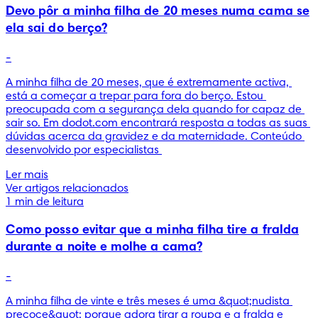
Devo pôr a minha filha de 20 meses numa cama se
ela sai do berço?
-
A minha filha de 20 meses, que é extremamente activa, 
está a começar a trepar para fora do berço. Estou 
preocupada com a segurança dela quando for capaz de 
sair so. Em dodot.com encontrará resposta a todas as suas 
dúvidas acerca da gravidez e da maternidade. Conteúdo 
desenvolvido por especialistas 
Ler mais
Ver artigos relacionados
1 min de leitura
Como posso evitar que a minha filha tire a fralda
durante a noite e molhe a cama?
-
A minha filha de vinte e três meses é uma &quot;nudista 
precoce&quot; porque adora tirar a roupa e a fralda e 