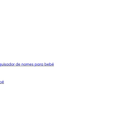
quisador de nomes para bebé
bé