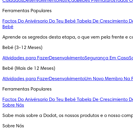
Cuidados
Desenvolvimento
Nutrição
Bebés Prematuros
Todos O
Ferramentas Populares
Factos Do Anivérsario Do Teu Bebé
Tabela De Crescimiento D
Bebé
Aprende os segredos desta etapa, o que vem pela frente e c
Bebé (3-12 Meses)
Atividades para Fazer
Desenvolvimento
Segurança Em Casa
S
Bebé (Mais de 12 Meses)
Atividades para Fazer
Desenvolvimento
Um Novo Membro Na F
Ferramentas Populares
Factos Do Anivérsario Do Teu Bebé
Tabela De Crescimiento D
Sobre Nós
Sabe mais sobre a Dodot, os nossos produtos e o nosso comp
Sobre Nós