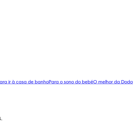
ara ir à casa de banho
Para o sono do bebé
O melhor da Dodo
S.