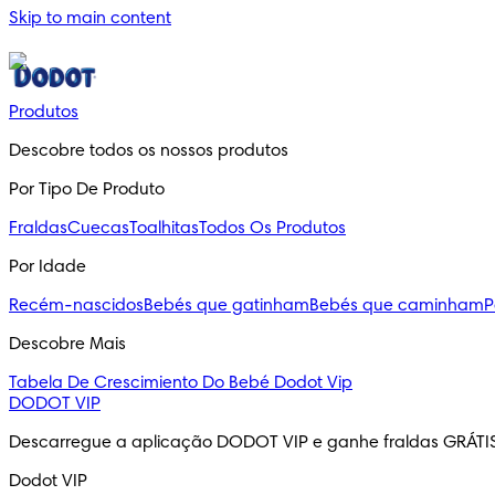
Skip to main content
Produtos
Descobre todos os nossos produtos
Por Tipo De Produto
Fraldas
Cuecas
Toalhitas
Todos Os Produtos
Por Idade
Recém-nascidos
Bebés que gatinham
Bebés que caminham
P
Descobre Mais
Tabela De Crescimiento Do Bebé
Dodot Vip
DODOT VIP
Descarregue a aplicação DODOT VIP e ganhe fraldas GRÁTI
Dodot VIP