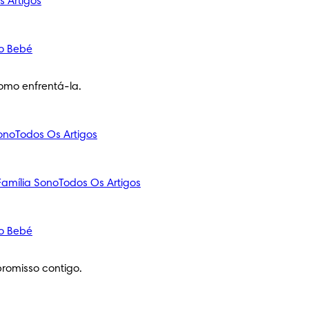
s Artigos
o Bebé
omo enfrentá-la.
ono
Todos Os Artigos
amília
Sono
Todos Os Artigos
o Bebé
romisso contigo.