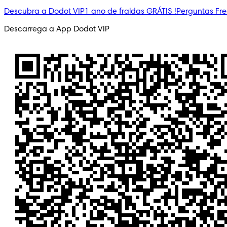
Descubra a Dodot VIP
1 ano de fraldas GRÁTIS !
Perguntas Fr
Descarrega a App Dodot VIP