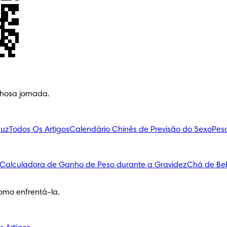
lhosa jornada.
Luz
Todos Os Artigos
Calendário Chinês de Previsão do Sexo
Pes
Calculadora de Ganho de Peso durante a Gravidez
Chá de Be
omo enfrentá-la.