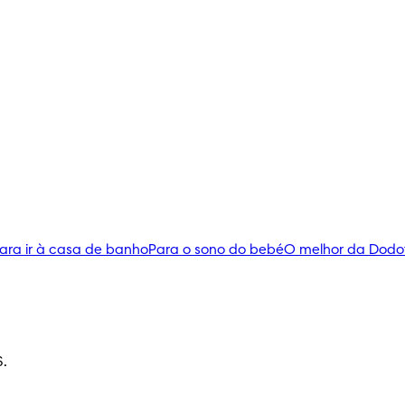
ara ir à casa de banho
Para o sono do bebé
O melhor da Dodo
S.