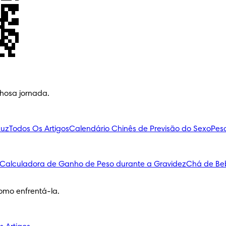
lhosa jornada.
Luz
Todos Os Artigos
Calendário Chinês de Previsão do Sexo
Pes
Calculadora de Ganho de Peso durante a Gravidez
Chá de Be
omo enfrentá-la.