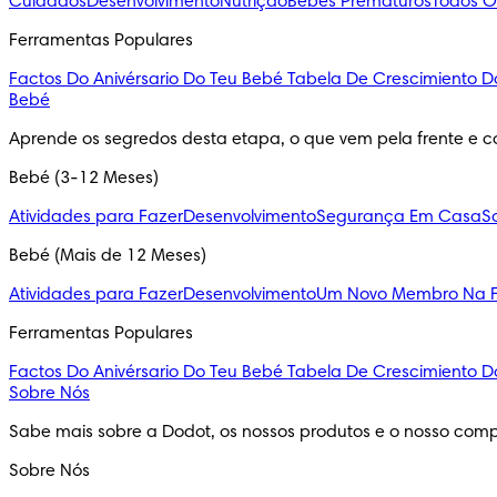
Cuidados
Desenvolvimento
Nutrição
Bebés Prematuros
Todos O
Ferramentas Populares
Factos Do Anivérsario Do Teu Bebé
Tabela De Crescimiento D
Bebé
Aprende os segredos desta etapa, o que vem pela frente e c
Bebé (3-12 Meses)
Atividades para Fazer
Desenvolvimento
Segurança Em Casa
S
Bebé (Mais de 12 Meses)
Atividades para Fazer
Desenvolvimento
Um Novo Membro Na F
Ferramentas Populares
Factos Do Anivérsario Do Teu Bebé
Tabela De Crescimiento D
Sobre Nós
Sabe mais sobre a Dodot, os nossos produtos e o nosso comp
Sobre Nós