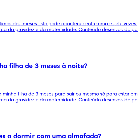
ltimos dois meses. Isto pode acontecer entre uma e sete vez
ca da gravidez e da maternidade. Conteúdo desenvolvido por 
a filha de 3 meses à noite?
nha filha de 3 meses para sair ou mesmo só para estar em ca
ca da gravidez e da maternidade. Conteúdo desenvolvido por 
ses a dormir com uma almofada?