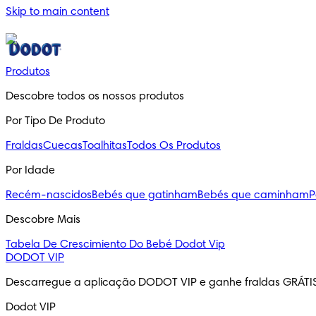
Skip to main content
Produtos
Descobre todos os nossos produtos
Por Tipo De Produto
Fraldas
Cuecas
Toalhitas
Todos Os Produtos
Por Idade
Recém-nascidos
Bebés que gatinham
Bebés que caminham
P
Descobre Mais
Tabela De Crescimiento Do Bebé
Dodot Vip
DODOT VIP
Descarregue a aplicação DODOT VIP e ganhe fraldas GRÁTI
Dodot VIP