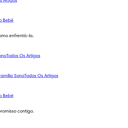
s Artigos
o Bebé
omo enfrentá-la.
ono
Todos Os Artigos
amília
Sono
Todos Os Artigos
o Bebé
romisso contigo.