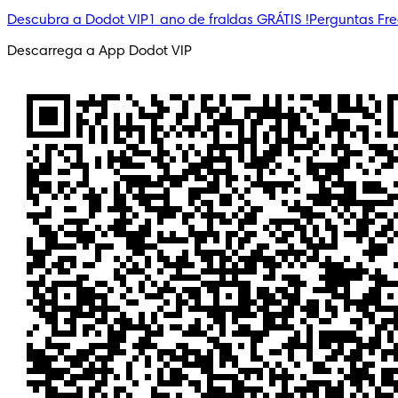
Descubra a Dodot VIP
1 ano de fraldas GRÁTIS !
Perguntas Fr
Descarrega a App Dodot VIP