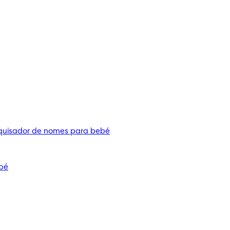
quisador de nomes para bebé
bé