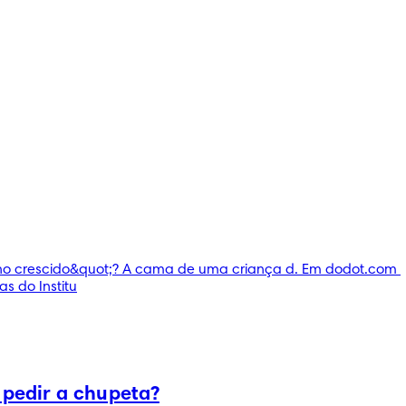
o crescido&quot;? A cama de uma criança d. Em dodot.com 
s do Institu
 pedir a chupeta?