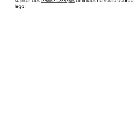
sujeitos aos
definidos no nosso acordo
Termos e Condições
legal.