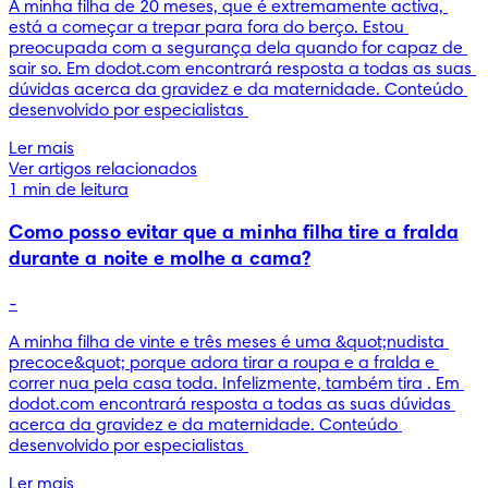
A minha filha de 20 meses, que é extremamente activa, 
está a começar a trepar para fora do berço. Estou 
preocupada com a segurança dela quando for capaz de 
sair so. Em dodot.com encontrará resposta a todas as suas 
dúvidas acerca da gravidez e da maternidade. Conteúdo 
desenvolvido por especialistas 
Ler mais
Ver artigos relacionados
1 min de leitura
Como posso evitar que a minha filha tire a fralda
durante a noite e molhe a cama?
-
A minha filha de vinte e três meses é uma &quot;nudista 
precoce&quot; porque adora tirar a roupa e a fralda e 
correr nua pela casa toda. Infelizmente, também tira . Em 
dodot.com encontrará resposta a todas as suas dúvidas 
acerca da gravidez e da maternidade. Conteúdo 
desenvolvido por especialistas 
Ler mais