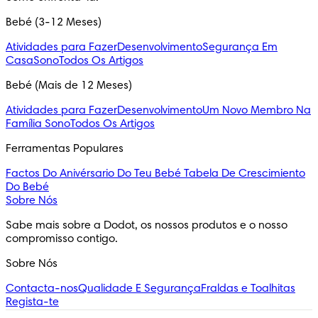
Bebé (3-12 Meses)
Atividades para Fazer
Desenvolvimento
Segurança Em
Casa
Sono
Todos Os Artigos
Bebé (Mais de 12 Meses)
Atividades para Fazer
Desenvolvimento
Um Novo Membro Na
Família
Sono
Todos Os Artigos
Ferramentas Populares
Factos Do Anivérsario Do Teu Bebé
Tabela De Crescimiento
Do Bebé
Sobre Nós
Sabe mais sobre a Dodot, os nossos produtos e o nosso 
compromisso contigo.
Sobre Nós
Contacta-nos
Qualidade E Segurança
Fraldas e Toalhitas
Regista-te