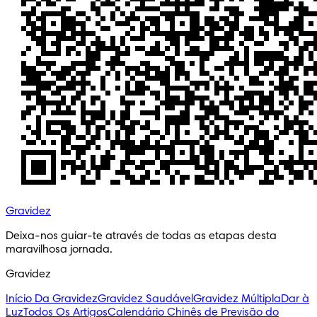
Gravidez
Deixa-nos guiar-te através de todas as etapas desta 
maravilhosa jornada.
Gravidez
Início Da Gravidez
Gravidez Saudável
Gravidez Múltipla
Dar à
Luz
Todos Os Artigos
Calendário Chinês de Previsão do