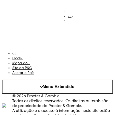
Descobre Dodot VIP
Regista-te na Dodot
Contacta-nos
Sobre Nós
Termos e Condições
Declaração de Acessibilidade
Privacidade
Os Meus Dados
Cookies
Mapa do Site
Site da P&G
Alterar o País
Menú Extendido
© 2026 Procter & Gamble
Todos os direitos reservados. Os direitos autorais são
de propriedade da Procter & Gamble.
A utilização e o acesso à informação neste site estão