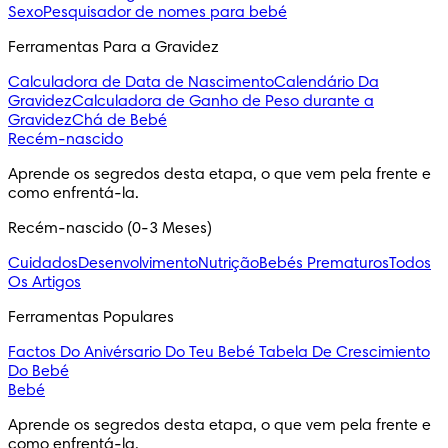
Sexo
Pesquisador de nomes para bebé
Ferramentas Para a Gravidez
Calculadora de Data de Nascimento
Calendário Da
Gravidez
Calculadora de Ganho de Peso durante a
Gravidez
Chá de Bebé
Recém-nascido
Aprende os segredos desta etapa, o que vem pela frente e 
como enfrentá-la.
Recém-nascido (0-3 Meses)
Cuidados
Desenvolvimento
Nutrição
Bebés Prematuros
Todos
Os Artigos
Ferramentas Populares
Factos Do Anivérsario Do Teu Bebé
Tabela De Crescimiento
Do Bebé
Bebé
Aprende os segredos desta etapa, o que vem pela frente e 
como enfrentá-la.