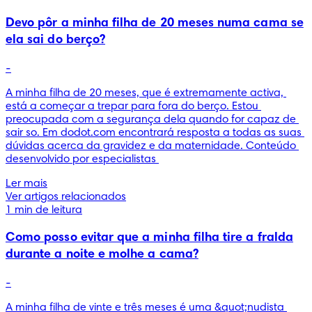
Devo pôr a minha filha de 20 meses numa cama se
ela sai do berço?
-
A minha filha de 20 meses, que é extremamente activa, 
está a começar a trepar para fora do berço. Estou 
preocupada com a segurança dela quando for capaz de 
sair so. Em dodot.com encontrará resposta a todas as suas 
dúvidas acerca da gravidez e da maternidade. Conteúdo 
desenvolvido por especialistas 
Ler mais
Ver artigos relacionados
1 min de leitura
Como posso evitar que a minha filha tire a fralda
durante a noite e molhe a cama?
-
A minha filha de vinte e três meses é uma &quot;nudista 