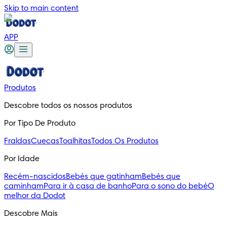
Skip to main content
APP
Produtos
Descobre todos os nossos produtos
Por Tipo De Produto
Fraldas
Cuecas
Toalhitas
Todos Os Produtos
Por Idade
Recém-nascidos
Bebés que gatinham
Bebés que
caminham
Para ir à casa de banho
Para o sono do bebé
O
melhor da Dodot
Descobre Mais