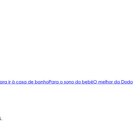
ara ir à casa de banho
Para o sono do bebé
O melhor da Dodo
S.