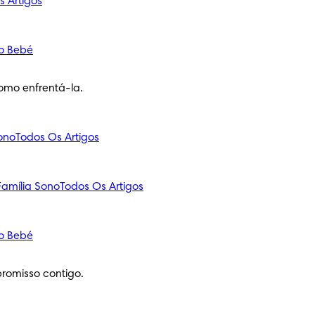
s Artigos
o Bebé
omo enfrentá-la.
ono
Todos Os Artigos
amília
Sono
Todos Os Artigos
o Bebé
romisso contigo.