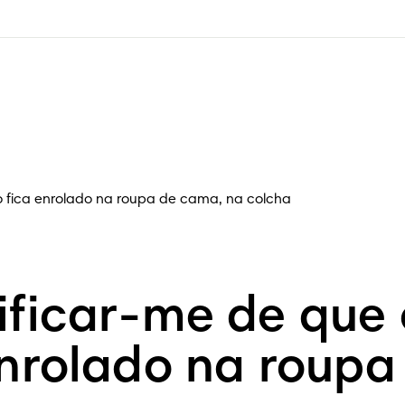
o fica enrolado na roupa de cama, na colcha
ficar-me de que 
enrolado na roupa