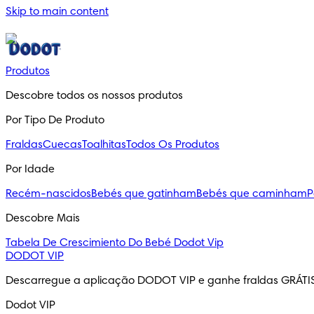
Skip to main content
Produtos
Descobre todos os nossos produtos
Por Tipo De Produto
Fraldas
Cuecas
Toalhitas
Todos Os Produtos
Por Idade
Recém-nascidos
Bebés que gatinham
Bebés que caminham
P
Descobre Mais
Tabela De Crescimiento Do Bebé
Dodot Vip
DODOT VIP
Descarregue a aplicação DODOT VIP e ganhe fraldas GRÁTI
Dodot VIP