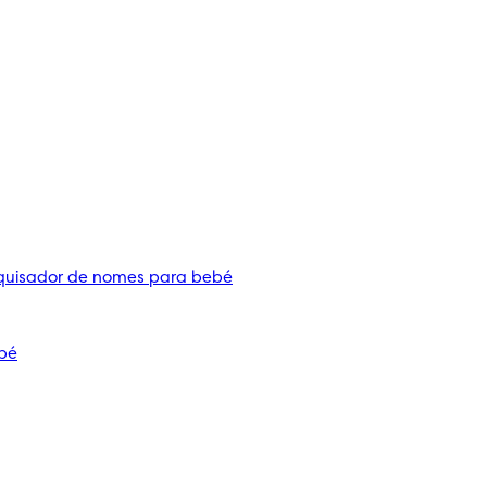
quisador de nomes para bebé
bé