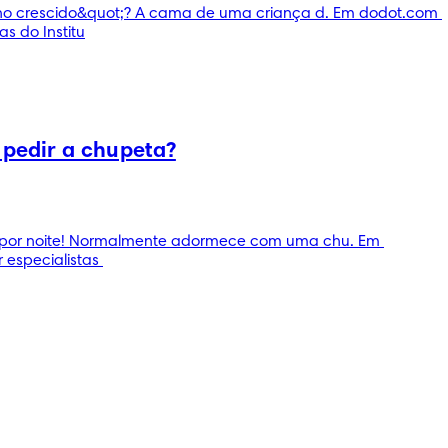
o crescido&quot;? A cama de uma criança d. Em dodot.com 
s do Institu
 pedir a chupeta?
es por noite! Normalmente adormece com uma chu. Em 
especialistas 