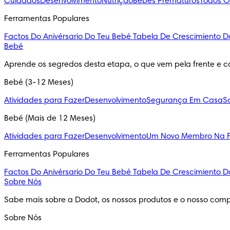
Cuidados
Desenvolvimento
Nutrição
Bebés Prematuros
Todos O
Ferramentas Populares
Factos Do Anivérsario Do Teu Bebé
Tabela De Crescimiento D
Bebé
Aprende os segredos desta etapa, o que vem pela frente e c
Bebé (3-12 Meses)
Atividades para Fazer
Desenvolvimento
Segurança Em Casa
S
Bebé (Mais de 12 Meses)
Atividades para Fazer
Desenvolvimento
Um Novo Membro Na F
Ferramentas Populares
Factos Do Anivérsario Do Teu Bebé
Tabela De Crescimiento D
Sobre Nós
Sabe mais sobre a Dodot, os nossos produtos e o nosso comp
Sobre Nós