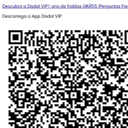
Descubra a Dodot VIP
1 ano de fraldas GRÁTIS !
Perguntas Fr
Descarrega a App Dodot VIP