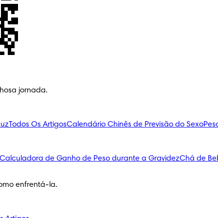
lhosa jornada.
Luz
Todos Os Artigos
Calendário Chinês de Previsão do Sexo
Pes
Calculadora de Ganho de Peso durante a Gravidez
Chá de Be
omo enfrentá-la.