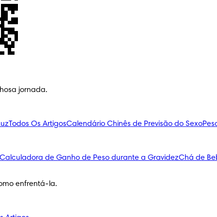
lhosa jornada.
Luz
Todos Os Artigos
Calendário Chinês de Previsão do Sexo
Pes
Calculadora de Ganho de Peso durante a Gravidez
Chá de Be
omo enfrentá-la.