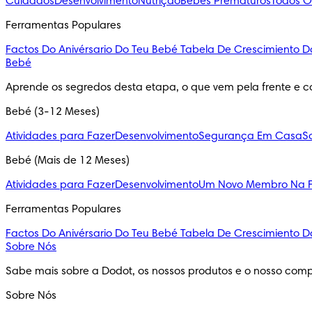
Cuidados
Desenvolvimento
Nutrição
Bebés Prematuros
Todos O
Ferramentas Populares
Factos Do Anivérsario Do Teu Bebé
Tabela De Crescimiento D
Bebé
Aprende os segredos desta etapa, o que vem pela frente e c
Bebé (3-12 Meses)
Atividades para Fazer
Desenvolvimento
Segurança Em Casa
S
Bebé (Mais de 12 Meses)
Atividades para Fazer
Desenvolvimento
Um Novo Membro Na F
Ferramentas Populares
Factos Do Anivérsario Do Teu Bebé
Tabela De Crescimiento D
Sobre Nós
Sabe mais sobre a Dodot, os nossos produtos e o nosso comp
Sobre Nós