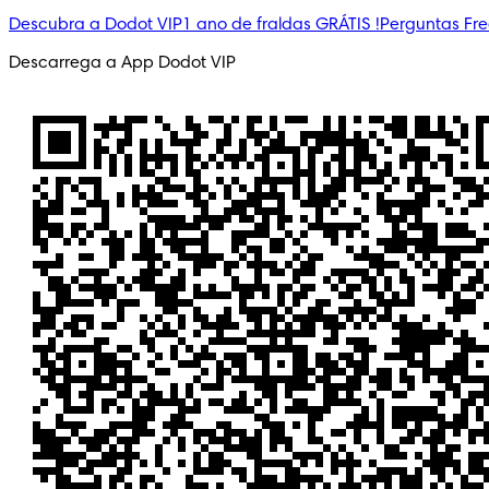
Descubra a Dodot VIP
1 ano de fraldas GRÁTIS !
Perguntas Fr
Descarrega a App Dodot VIP