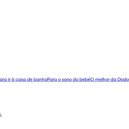
ara ir à casa de banho
Para o sono do bebé
O melhor da Dodo
S.