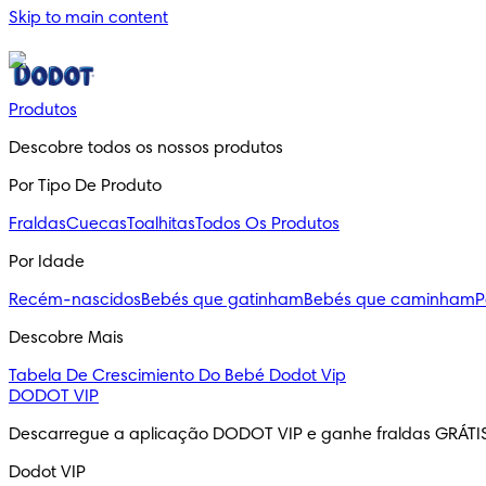
Skip to main content
Produtos
Descobre todos os nossos produtos
Por Tipo De Produto
Fraldas
Cuecas
Toalhitas
Todos Os Produtos
Por Idade
Recém-nascidos
Bebés que gatinham
Bebés que caminham
P
Descobre Mais
Tabela De Crescimiento Do Bebé
Dodot Vip
DODOT VIP
Descarregue a aplicação DODOT VIP e ganhe fraldas GRÁTI
Dodot VIP