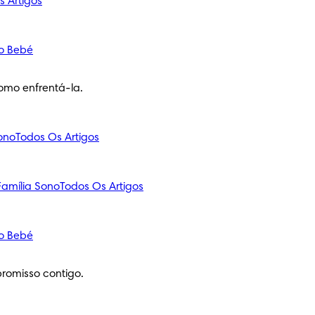
s Artigos
o Bebé
omo enfrentá-la.
ono
Todos Os Artigos
amília
Sono
Todos Os Artigos
o Bebé
romisso contigo.