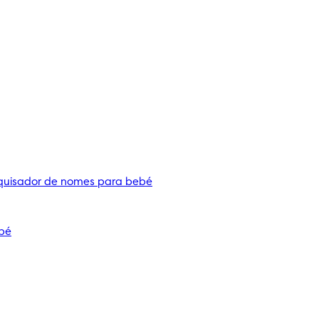
quisador de nomes para bebé
bé