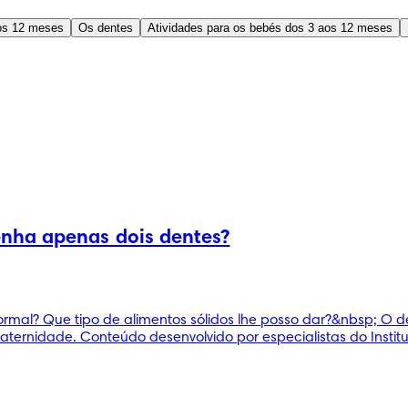
os 12 meses
Os dentes
Atividades para os bebés dos 3 aos 12 meses
nha apenas dois dentes?
normal? Que tipo de alimentos sólidos lhe posso dar?&nbsp; O 
ternidade. Conteúdo desenvolvido por especialistas do Instit