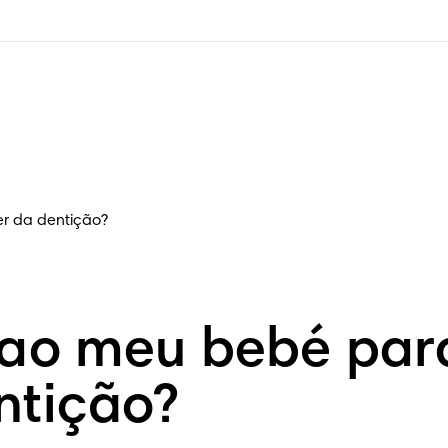
er da dentição?
ao meu bebé para 
ntição?