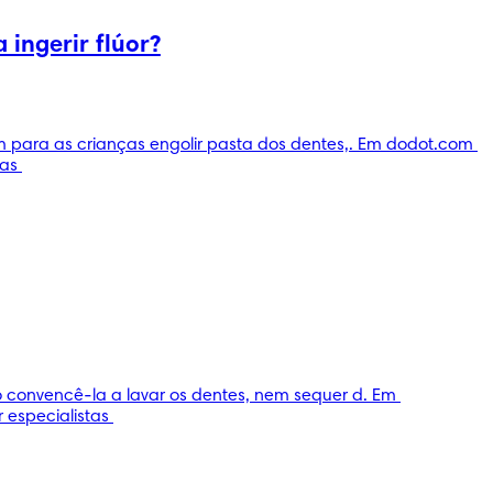
ingerir flúor?
m para as crianças engolir pasta dos dentes,. Em dodot.com 
as 
 convencê-la a lavar os dentes, nem sequer d. Em 
especialistas 