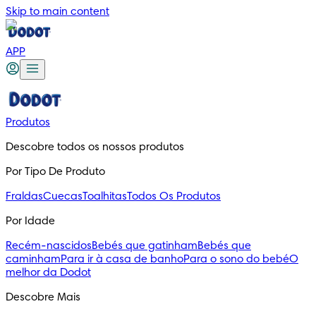
Skip to main content
APP
Produtos
Descobre todos os nossos produtos
Por Tipo De Produto
Fraldas
Cuecas
Toalhitas
Todos Os Produtos
Por Idade
Recém-nascidos
Bebés que gatinham
Bebés que
caminham
Para ir à casa de banho
Para o sono do bebé
O
melhor da Dodot
Descobre Mais