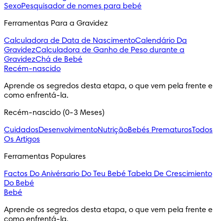
Sexo
Pesquisador de nomes para bebé
Ferramentas Para a Gravidez
Calculadora de Data de Nascimento
Calendário Da
Gravidez
Calculadora de Ganho de Peso durante a
Gravidez
Chá de Bebé
Recém-nascido
Aprende os segredos desta etapa, o que vem pela frente e 
como enfrentá-la.
Recém-nascido (0-3 Meses)
Cuidados
Desenvolvimento
Nutrição
Bebés Prematuros
Todos
Os Artigos
Ferramentas Populares
Factos Do Anivérsario Do Teu Bebé
Tabela De Crescimiento
Do Bebé
Bebé
Aprende os segredos desta etapa, o que vem pela frente e 
como enfrentá-la.