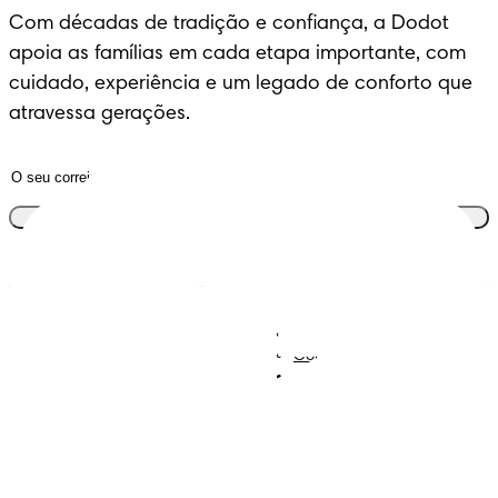
Com décadas de tradição e confiança, a Dodot 
apoia as famílias em cada etapa importante, com 
cuidado, experiência e um legado de conforto que 
atravessa gerações.
Junta-te ao clube
Descobre Dodot VIP
Regista-te na Dodot
Contacta-nos
Sobre Nós
Termos e Condições
Declaração de Acessibilidade
Privacidade