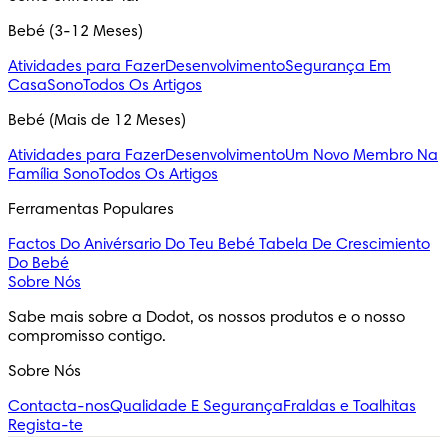
Bebé (3-12 Meses)
Atividades para Fazer
Desenvolvimento
Segurança Em
Casa
Sono
Todos Os Artigos
Bebé (Mais de 12 Meses)
Atividades para Fazer
Desenvolvimento
Um Novo Membro Na
Família
Sono
Todos Os Artigos
Ferramentas Populares
Factos Do Anivérsario Do Teu Bebé
Tabela De Crescimiento
Do Bebé
Sobre Nós
Sabe mais sobre a Dodot, os nossos produtos e o nosso 
compromisso contigo.
Sobre Nós
Contacta-nos
Qualidade E Segurança
Fraldas e Toalhitas
Regista-te