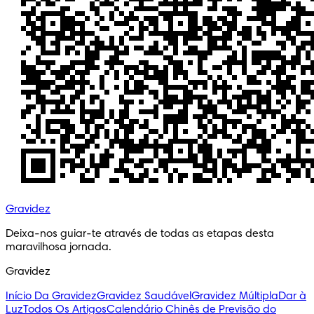
Gravidez
Deixa-nos guiar-te através de todas as etapas desta 
maravilhosa jornada.
Gravidez
Início Da Gravidez
Gravidez Saudável
Gravidez Múltipla
Dar à
Luz
Todos Os Artigos
Calendário Chinês de Previsão do