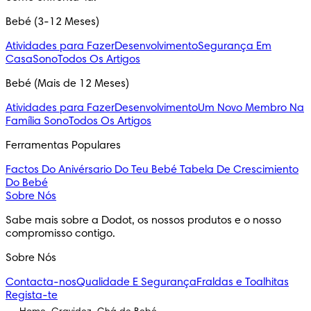
Bebé (3-12 Meses)
Atividades para Fazer
Desenvolvimento
Segurança Em
Casa
Sono
Todos Os Artigos
Bebé (Mais de 12 Meses)
Atividades para Fazer
Desenvolvimento
Um Novo Membro Na
Família
Sono
Todos Os Artigos
Ferramentas Populares
Factos Do Anivérsario Do Teu Bebé
Tabela De Crescimiento
Do Bebé
Sobre Nós
Sabe mais sobre a Dodot, os nossos produtos e o nosso
compromisso contigo.
Sobre Nós
Contacta-nos
Qualidade E Segurança
Fraldas e Toalhitas
Regista-te