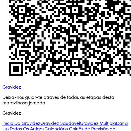
Gravidez
Deixa-nos guiar-te através de todas as etapas desta
maravilhosa jornada.
Gravidez
Início Da Gravidez
Gravidez Saudável
Gravidez Múltipla
Dar à
Luz
Todos Os Artigos
Calendário Chinês de Previsão do