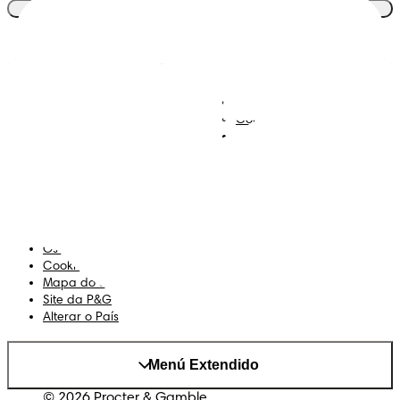
Junta-te ao clube
Descobre Dodot VIP
Regista-te na Dodot
Contacta-nos
Sobre Nós
Termos e Condições
Declaração de Acessibilidade
Privacidade
Os Meus Dados
Cookies
Mapa do Site
Site da P&G
Alterar o País
Menú Extendido
© 2026 Procter & Gamble