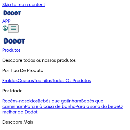
Skip to main content
APP
Produtos
Descobre todos os nossos produtos
Por Tipo De Produto
Fraldas
Cuecas
Toalhitas
Todos Os Produtos
Por Idade
Recém-nascidos
Bebés que gatinham
Bebés que
caminham
Para ir à casa de banho
Para o sono do bebé
O
melhor da Dodot
Descobre Mais