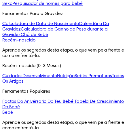
Sexo
Pesquisador de nomes para bebé
Ferramentas Para a Gravidez
Calculadora de Data de Nascimento
Calendário Da
Gravidez
Calculadora de Ganho de Peso durante a
Gravidez
Chá de Bebé
Recém-nascido
Aprende os segredos desta etapa, o que vem pela frente e
como enfrentá-la.
Recém-nascido (0-3 Meses)
Cuidados
Desenvolvimento
Nutrição
Bebés Prematuros
Todos
Os Artigos
Ferramentas Populares
Factos Do Anivérsario Do Teu Bebé
Tabela De Crescimiento
Do Bebé
Bebé
Aprende os segredos desta etapa, o que vem pela frente e
como enfrentá-la.