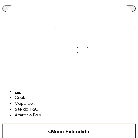
Junta-te ao clube
Descobre Dodot VIP
Regista-te na Dodot
Contacta-nos
Sobre Nós
Termos e Condições
Declaração de Acessibilidade
Privacidade
Os Meus Dados
Cookies
Mapa do Site
Site da P&G
Alterar o País
Menú Extendido