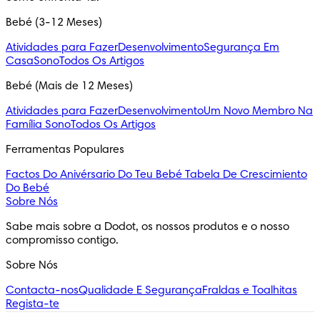
Bebé (3-12 Meses)
Atividades para Fazer
Desenvolvimento
Segurança Em
Casa
Sono
Todos Os Artigos
Bebé (Mais de 12 Meses)
Atividades para Fazer
Desenvolvimento
Um Novo Membro Na
Família
Sono
Todos Os Artigos
Ferramentas Populares
Factos Do Anivérsario Do Teu Bebé
Tabela De Crescimiento
Do Bebé
Sobre Nós
Sabe mais sobre a Dodot, os nossos produtos e o nosso 
compromisso contigo.
Sobre Nós
Contacta-nos
Qualidade E Segurança
Fraldas e Toalhitas
Regista-te