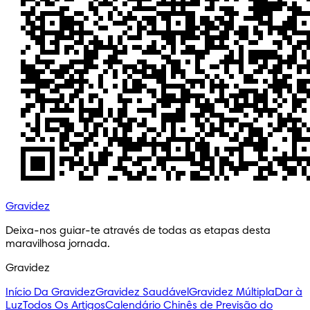
Gravidez
Deixa-nos guiar-te através de todas as etapas desta 
maravilhosa jornada.
Gravidez
Início Da Gravidez
Gravidez Saudável
Gravidez Múltipla
Dar à
Luz
Todos Os Artigos
Calendário Chinês de Previsão do