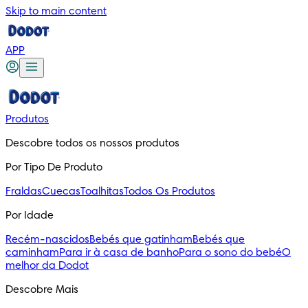
Skip to main content
APP
Produtos
Descobre todos os nossos produtos
Por Tipo De Produto
Fraldas
Cuecas
Toalhitas
Todos Os Produtos
Por Idade
Recém-nascidos
Bebés que gatinham
Bebés que
caminham
Para ir à casa de banho
Para o sono do bebé
O
melhor da Dodot
Descobre Mais