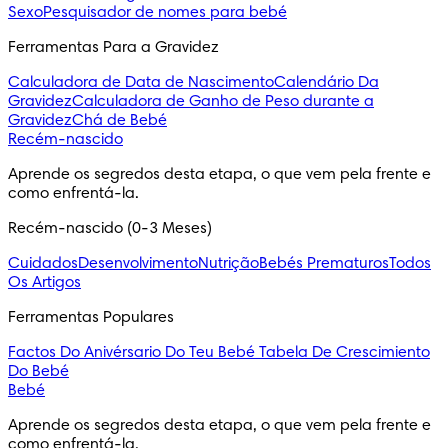
Sexo
Pesquisador de nomes para bebé
Ferramentas Para a Gravidez
Calculadora de Data de Nascimento
Calendário Da
Gravidez
Calculadora de Ganho de Peso durante a
Gravidez
Chá de Bebé
Recém-nascido
Aprende os segredos desta etapa, o que vem pela frente e 
como enfrentá-la.
Recém-nascido (0-3 Meses)
Cuidados
Desenvolvimento
Nutrição
Bebés Prematuros
Todos
Os Artigos
Ferramentas Populares
Factos Do Anivérsario Do Teu Bebé
Tabela De Crescimiento
Do Bebé
Bebé
Aprende os segredos desta etapa, o que vem pela frente e 
como enfrentá-la.