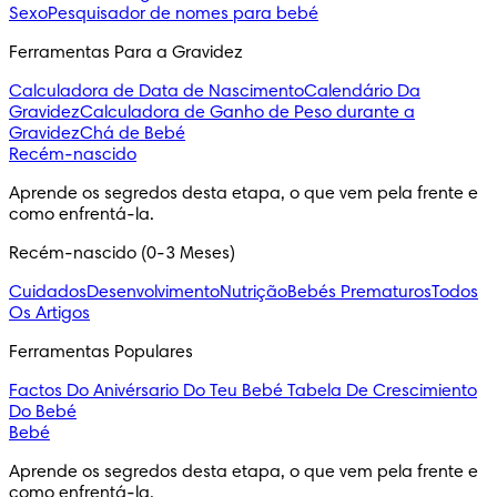
Sexo
Pesquisador de nomes para bebé
Ferramentas Para a Gravidez
Calculadora de Data de Nascimento
Calendário Da
Gravidez
Calculadora de Ganho de Peso durante a
Gravidez
Chá de Bebé
Recém-nascido
Aprende os segredos desta etapa, o que vem pela frente e 
como enfrentá-la.
Recém-nascido (0-3 Meses)
Cuidados
Desenvolvimento
Nutrição
Bebés Prematuros
Todos
Os Artigos
Ferramentas Populares
Factos Do Anivérsario Do Teu Bebé
Tabela De Crescimiento
Do Bebé
Bebé
Aprende os segredos desta etapa, o que vem pela frente e 
como enfrentá-la.