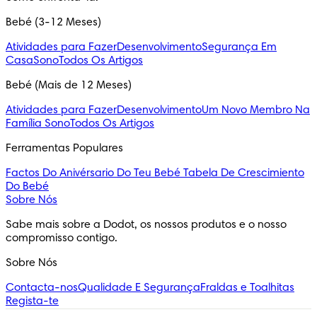
Bebé (3-12 Meses)
Atividades para Fazer
Desenvolvimento
Segurança Em
Casa
Sono
Todos Os Artigos
Bebé (Mais de 12 Meses)
Atividades para Fazer
Desenvolvimento
Um Novo Membro Na
Família
Sono
Todos Os Artigos
Ferramentas Populares
Factos Do Anivérsario Do Teu Bebé
Tabela De Crescimiento
Do Bebé
Sobre Nós
Sabe mais sobre a Dodot, os nossos produtos e o nosso 
compromisso contigo.
Sobre Nós
Contacta-nos
Qualidade E Segurança
Fraldas e Toalhitas
Regista-te