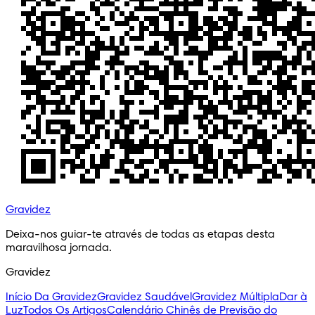
Gravidez
Deixa-nos guiar-te através de todas as etapas desta 
maravilhosa jornada.
Gravidez
Início Da Gravidez
Gravidez Saudável
Gravidez Múltipla
Dar à
Luz
Todos Os Artigos
Calendário Chinês de Previsão do