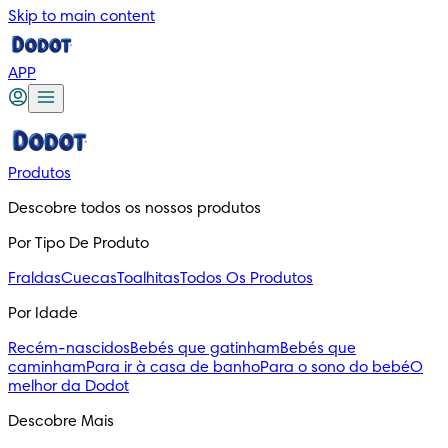
Skip to main content
APP
Produtos
Descobre todos os nossos produtos
Por Tipo De Produto
Fraldas
Cuecas
Toalhitas
Todos Os Produtos
Por Idade
Recém-nascidos
Bebés que gatinham
Bebés que
caminham
Para ir à casa de banho
Para o sono do bebé
O
melhor da Dodot
Descobre Mais