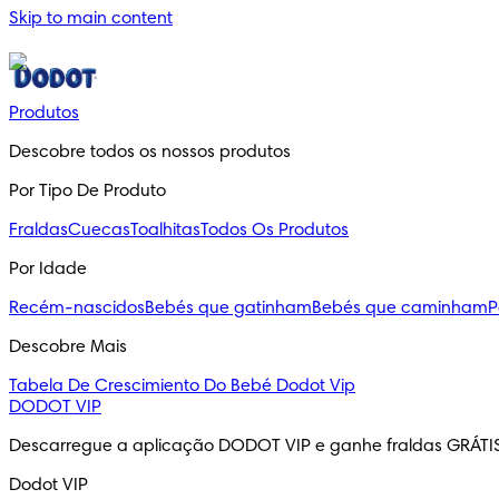
Skip to main content
Produtos
Descobre todos os nossos produtos
Por Tipo De Produto
Fraldas
Cuecas
Toalhitas
Todos Os Produtos
Por Idade
Recém-nascidos
Bebés que gatinham
Bebés que caminham
P
Descobre Mais
Tabela De Crescimiento Do Bebé
Dodot Vip
DODOT VIP
Descarregue a aplicação DODOT VIP e ganhe fraldas GRÁTI
Dodot VIP