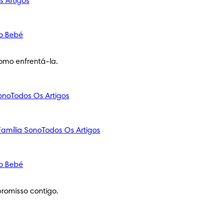
s Artigos
o Bebé
omo enfrentá-la.
ono
Todos Os Artigos
amília
Sono
Todos Os Artigos
o Bebé
romisso contigo.