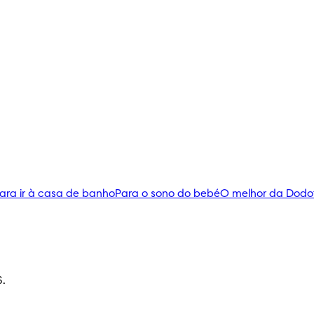
ara ir à casa de banho
Para o sono do bebé
O melhor da Dodo
S.