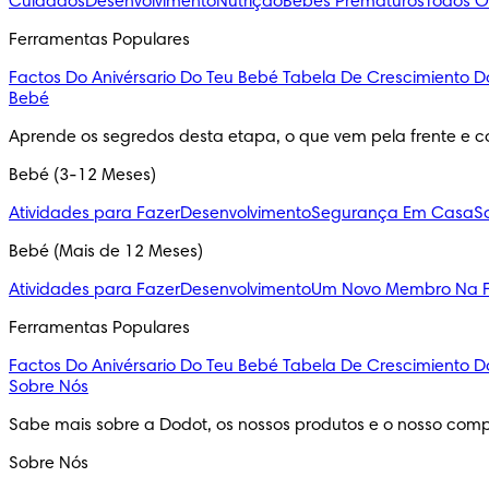
Cuidados
Desenvolvimento
Nutrição
Bebés Prematuros
Todos O
Ferramentas Populares
Factos Do Anivérsario Do Teu Bebé
Tabela De Crescimiento D
Bebé
Aprende os segredos desta etapa, o que vem pela frente e c
Bebé (3-12 Meses)
Atividades para Fazer
Desenvolvimento
Segurança Em Casa
S
Bebé (Mais de 12 Meses)
Atividades para Fazer
Desenvolvimento
Um Novo Membro Na F
Ferramentas Populares
Factos Do Anivérsario Do Teu Bebé
Tabela De Crescimiento D
Sobre Nós
Sabe mais sobre a Dodot, os nossos produtos e o nosso comp
Sobre Nós