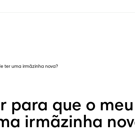
de ter uma irmãzinha nova?
r para que o meu 
uma irmãzinha no