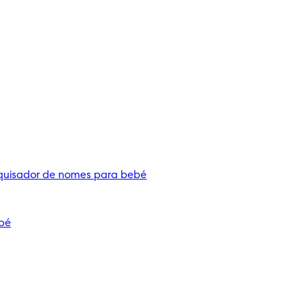
quisador de nomes para bebé
bé