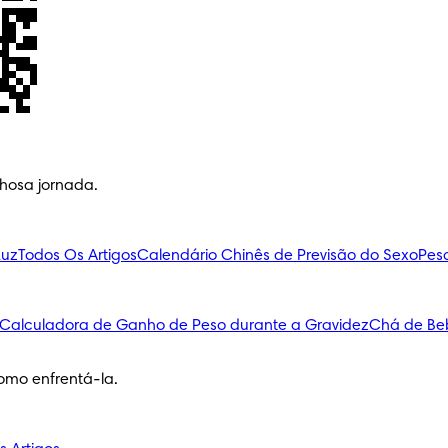
lhosa jornada.
Luz
Todos Os Artigos
Calendário Chinês de Previsão do Sexo
Pes
Calculadora de Ganho de Peso durante a Gravidez
Chá de Be
omo enfrentá-la.