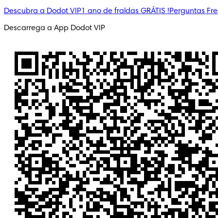
Descubra a Dodot VIP
1 ano de fraldas GRÁTIS !
Perguntas Fr
Descarrega a App Dodot VIP