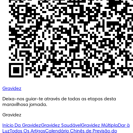
Gravidez
Deixa-nos guiar-te através de todas as etapas desta 
maravilhosa jornada.
Gravidez
Início Da Gravidez
Gravidez Saudável
Gravidez Múltipla
Dar à
Luz
Todos Os Artigos
Calendário Chinês de Previsão do