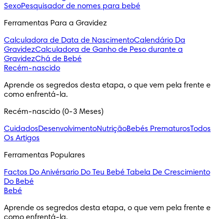
Sexo
Pesquisador de nomes para bebé
Ferramentas Para a Gravidez
Calculadora de Data de Nascimento
Calendário Da
Gravidez
Calculadora de Ganho de Peso durante a
Gravidez
Chá de Bebé
Recém-nascido
Aprende os segredos desta etapa, o que vem pela frente e 
como enfrentá-la.
Recém-nascido (0-3 Meses)
Cuidados
Desenvolvimento
Nutrição
Bebés Prematuros
Todos
Os Artigos
Ferramentas Populares
Factos Do Anivérsario Do Teu Bebé
Tabela De Crescimiento
Do Bebé
Bebé
Aprende os segredos desta etapa, o que vem pela frente e 
como enfrentá-la.