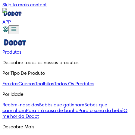
Skip to main content
APP
Produtos
Descobre todos os nossos produtos
Por Tipo De Produto
Fraldas
Cuecas
Toalhitas
Todos Os Produtos
Por Idade
Recém-nascidos
Bebés que gatinham
Bebés que
caminham
Para ir à casa de banho
Para o sono do bebé
O
melhor da Dodot
Descobre Mais