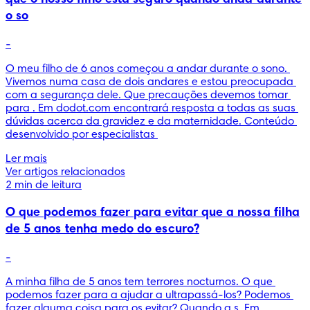
o so
-
O meu filho de 6 anos começou a andar durante o sono. 
Vivemos numa casa de dois andares e estou preocupada 
com a segurança dele. Que precauções devemos tomar 
para . Em dodot.com encontrará resposta a todas as suas 
dúvidas acerca da gravidez e da maternidade. Conteúdo 
desenvolvido por especialistas 
Ler mais
Ver artigos relacionados
2 min de leitura
O que podemos fazer para evitar que a nossa filha
de 5 anos tenha medo do escuro?
-
A minha filha de 5 anos tem terrores nocturnos. O que 
podemos fazer para a ajudar a ultrapassá-los? Podemos 
fazer alguma coisa para os evitar? Quando a s. Em 