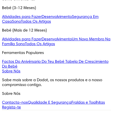
Bebé (3-12 Meses)
Atividades para Fazer
Desenvolvimento
Segurança Em
Casa
Sono
Todos Os Artigos
Bebé (Mais de 12 Meses)
Atividades para Fazer
Desenvolvimento
Um Novo Membro Na
Família
Sono
Todos Os Artigos
Ferramentas Populares
Factos Do Anivérsario Do Teu Bebé
Tabela De Crescimiento
Do Bebé
Sobre Nós
Sabe mais sobre a Dodot, os nossos produtos e o nosso 
compromisso contigo.
Sobre Nós
Contacta-nos
Qualidade E Segurança
Fraldas e Toalhitas
Regista-te