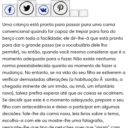
Uma criança está pronta para passar para uma cama 
convencional quando for capaz de trepar para fora do 
berço com toda a facilidade; ele dir-lhe-á que está pronto 
para dar o grande passo (se o vocabulário dele lho 
permitir), ou então, quando você mesma considerar que é o 
momento adequado para o fazer. Não existe nenhuma 
norma preestabelecida quanto ao momento de fazer a 
mudança. No entanto, se na vida do seu filho se estiverem a 
verificar demasiadas alterações (a habituação Ã  sanita, a 
chegada iminente de um irmão, ou irmã, um infantário 
novo), talvez prefira esperar até que as coisas se acalmem. 
Se decidir que este é o momento adequado, prepare o seu 
filho com antecedência e deixe-o participar em algumas 
decisões: fale-lhe da cama nova, leia livros sobre o tema, 
escolha-a com ele ou mostre-lhe uma fotografia, 
pergunte-lhe que tipo de peluches quer que "vivam" com 