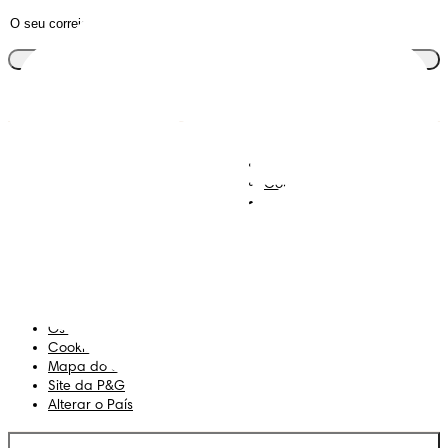
Junta-te ao clube
Descobre Dodot VIP
Regista-te na Dodot
Contacta-nos
Sobre Nós
Termos e Condições
Declaração de Acessibilidade
Privacidade
Os Meus Dados
Cookies
Mapa do Site
Site da P&G
Alterar o País