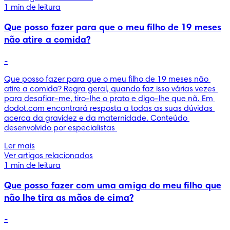
1 min de leitura
Que posso fazer para que o meu filho de 19 meses
não atire a comida?
-
Que posso fazer para que o meu filho de 19 meses não 
atire a comida? Regra geral, quando faz isso várias vezes 
para desafiar-me, tiro-lhe o prato e digo-lhe que nã. Em 
dodot.com encontrará resposta a todas as suas dúvidas 
acerca da gravidez e da maternidade. Conteúdo 
desenvolvido por especialistas 
Ler mais
Ver artigos relacionados
1 min de leitura
Que posso fazer com uma amiga do meu filho que
não lhe tira as mãos de cima?
-