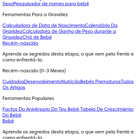
Sexo
Pesquisador de nomes para bebé
Ferramentas Para a Gravidez
Calculadora de Data de Nascimento
Calendário Da
Gravidez
Calculadora de Ganho de Peso durante a
Gravidez
Chá de Bebé
Recém-nascido
Aprende os segredos desta etapa, o que vem pela frente e 
como enfrentá-la.
Recém-nascido (0-3 Meses)
Cuidados
Desenvolvimento
Nutrição
Bebés Prematuros
Todos
Os Artigos
Ferramentas Populares
Factos Do Anivérsario Do Teu Bebé
Tabela De Crescimiento
Do Bebé
Bebé
Aprende os segredos desta etapa, o que vem pela frente e 
como enfrentá-la.