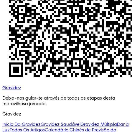
Gravidez
Deixa-nos guiar-te através de todas as etapas desta 
maravilhosa jornada.
Gravidez
Início Da Gravidez
Gravidez Saudável
Gravidez Múltipla
Dar à
Luz
Todos Os Artigos
Calendário Chinês de Previsão do