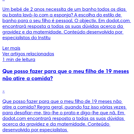
Um bebé de 2 anos necessita de um banho todos os dias 
ou basta lavá-lo com a esponja? A escolha do estilo de 
banho para o seu filho é pessoal. O objectiv. Em dodot.com 
encontrará resposta a todas as suas dúvidas acerca da 
gravidez e da maternidade. Conteúdo desenvolvido por 
especialistas do Institu
Ler mais
Ver artigos relacionados
1 min de leitura
Que posso fazer para que o meu filho de 19 meses
não atire a comida?
-
Que posso fazer para que o meu filho de 19 meses não 
atire a comida? Regra geral, quando faz isso várias vezes 
para desafiar-me, tiro-lhe o prato e digo-lhe que nã. Em 
dodot.com encontrará resposta a todas as suas dúvidas 
acerca da gravidez e da maternidade. Conteúdo 
desenvolvido por especialistas 