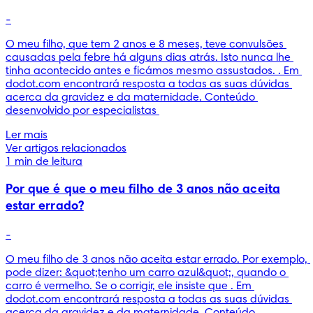
-
O meu filho, que tem 2 anos e 8 meses, teve convulsões 
causadas pela febre há alguns dias atrás. Isto nunca lhe 
tinha acontecido antes e ficámos mesmo assustados. . Em 
dodot.com encontrará resposta a todas as suas dúvidas 
acerca da gravidez e da maternidade. Conteúdo 
desenvolvido por especialistas 
Ler mais
Ver artigos relacionados
1 min de leitura
Por que é que o meu filho de 3 anos não aceita
estar errado?
-
O meu filho de 3 anos não aceita estar errado. Por exemplo, 
pode dizer: &quot;tenho um carro azul&quot;, quando o 
carro é vermelho. Se o corrigir, ele insiste que . Em 
dodot.com encontrará resposta a todas as suas dúvidas 