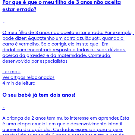
Por que é que o meu filho de 3 anos não aceita
estar errado?
-
O meu filho de 3 anos não aceita estar errado. Por exemplo, 
pode dizer: &quot;tenho um carro azul&quot;, quando o 
carro é vermelho. Se o corrigir, ele insiste que . Em 
dodot.com encontrará resposta a todas as suas dúvidas 
acerca da gravidez e da maternidade. Conteúdo 
desenvolvido por especialistas 
Ler mais
Ver artigos relacionados
4 min de leitura
O seu bebé já tem dois anos!
-
A criança de 2 anos tem muito interesse em aprender. Esta 
é uma etapa crucial, em que o desenvolvimento infantil 
aumenta dia após dia. Cuidados especiais para a pele 