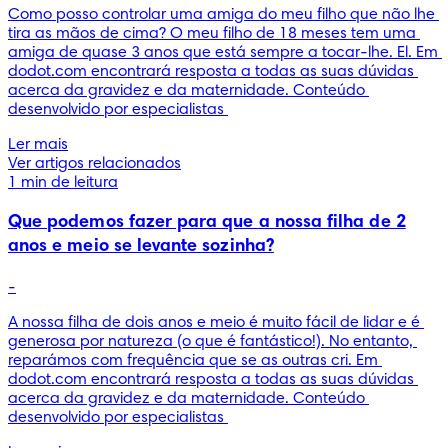
Como posso controlar uma amiga do meu filho que não lhe 
tira as mãos de cima? O meu filho de 18 meses tem uma 
amiga de quase 3 anos que está sempre a tocar-lhe. El. Em 
dodot.com encontrará resposta a todas as suas dúvidas 
acerca da gravidez e da maternidade. Conteúdo 
desenvolvido por especialistas 
Ler mais
Ver artigos relacionados
1 min de leitura
Que podemos fazer para que a nossa filha de 2
anos e meio se levante sozinha?
-
A nossa filha de dois anos e meio é muito fácil de lidar e é 
generosa por natureza (o que é fantástico!). No entanto, 
reparámos com frequência que se as outras cri. Em 
dodot.com encontrará resposta a todas as suas dúvidas 
acerca da gravidez e da maternidade. Conteúdo 
desenvolvido por especialistas 