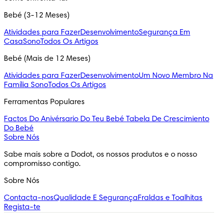
Bebé (3-12 Meses)
Atividades para Fazer
Desenvolvimento
Segurança Em
Casa
Sono
Todos Os Artigos
Bebé (Mais de 12 Meses)
Atividades para Fazer
Desenvolvimento
Um Novo Membro Na
Família
Sono
Todos Os Artigos
Ferramentas Populares
Factos Do Anivérsario Do Teu Bebé
Tabela De Crescimiento
Do Bebé
Sobre Nós
Sabe mais sobre a Dodot, os nossos produtos e o nosso 
compromisso contigo.
Sobre Nós
Contacta-nos
Qualidade E Segurança
Fraldas e Toalhitas
Regista-te