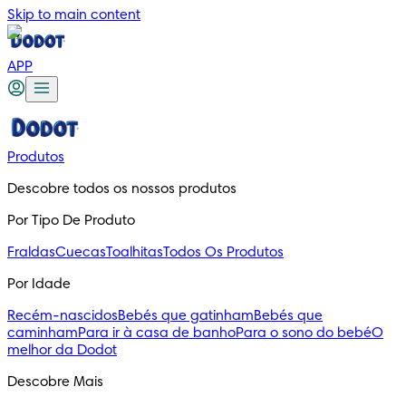
Skip to main content
APP
Produtos
Descobre todos os nossos produtos
Por Tipo De Produto
Fraldas
Cuecas
Toalhitas
Todos Os Produtos
Por Idade
Recém-nascidos
Bebés que gatinham
Bebés que
caminham
Para ir à casa de banho
Para o sono do bebé
O
melhor da Dodot
Descobre Mais