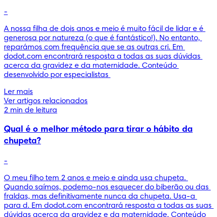
-
A nossa filha de dois anos e meio é muito fácil de lidar e é 
generosa por natureza (o que é fantástico!). No entanto, 
reparámos com frequência que se as outras cri. Em 
dodot.com encontrará resposta a todas as suas dúvidas 
acerca da gravidez e da maternidade. Conteúdo 
desenvolvido por especialistas 
Ler mais
Ver artigos relacionados
2 min de leitura
Qual é o melhor método para tirar o hábito da
chupeta?
-
O meu filho tem 2 anos e meio e ainda usa chupeta. 
Quando saímos, podemo-nos esquecer do biberão ou das 
fraldas, mas definitivamente nunca da chupeta. Usa-a 
para d. Em dodot.com encontrará resposta a todas as suas 
dúvidas acerca da gravidez e da maternidade. Conteúdo 