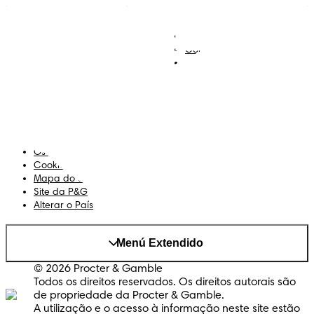
Descobre Dodot VIP
Regista-te na Dodot
Contacta-nos
Sobre Nós
Termos e Condições
Declaração de Acessibilidade
Privacidade
Os Meus Dados
Cookies
Mapa do Site
Site da P&G
Alterar o País
Menú Extendido
© 2026 Procter & Gamble
Todos os direitos reservados. Os direitos autorais são
de propriedade da Procter & Gamble.
A utilização e o acesso à informação neste site estão