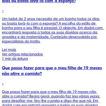
dias ou basta lavá-lo com a esponja?
-
Um bebé de 2 anos necessita de um banho todos os dias 
ou basta lavá-lo com a esponja? A escolha do estilo de 
banho para o seu filho é pessoal. O objectiv. Em dodot.com 
encontrará resposta a todas as suas dúvidas acerca da 
gravidez e da maternidade. Conteúdo desenvolvido por 
especialistas do Institu
Ler mais
Ver artigos relacionados
1 min de leitura
Que posso fazer para que o meu filho de 19 meses
não atire a comida?
-
Que posso fazer para que o meu filho de 19 meses não 
atire a comida? Regra geral, quando faz isso várias vezes 
para desafiar-me, tiro-lhe o prato e digo-lhe que nã. Em 
dodot.com encontrará resposta a todas as suas dúvidas 