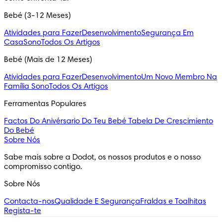
Bebé (3-12 Meses)
Atividades para Fazer
Desenvolvimento
Segurança Em
Casa
Sono
Todos Os Artigos
Bebé (Mais de 12 Meses)
Atividades para Fazer
Desenvolvimento
Um Novo Membro Na
Família
Sono
Todos Os Artigos
Ferramentas Populares
Factos Do Anivérsario Do Teu Bebé
Tabela De Crescimiento
Do Bebé
Sobre Nós
Sabe mais sobre a Dodot, os nossos produtos e o nosso 
compromisso contigo.
Sobre Nós
Contacta-nos
Qualidade E Segurança
Fraldas e Toalhitas
Regista-te