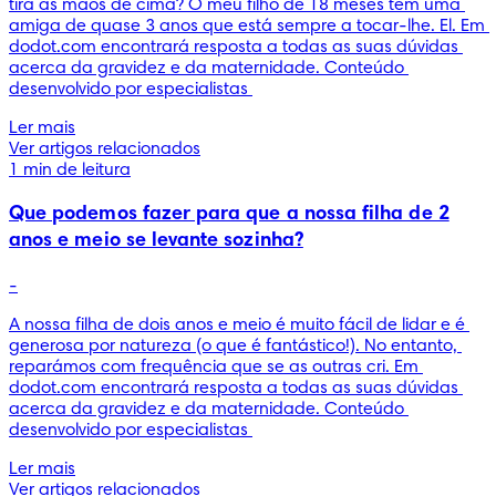
tira as mãos de cima? O meu filho de 18 meses tem uma 
amiga de quase 3 anos que está sempre a tocar-lhe. El. Em 
dodot.com encontrará resposta a todas as suas dúvidas 
acerca da gravidez e da maternidade. Conteúdo 
desenvolvido por especialistas 
Ler mais
Ver artigos relacionados
1 min de leitura
Que podemos fazer para que a nossa filha de 2
anos e meio se levante sozinha?
-
A nossa filha de dois anos e meio é muito fácil de lidar e é 
generosa por natureza (o que é fantástico!). No entanto, 
reparámos com frequência que se as outras cri. Em 
dodot.com encontrará resposta a todas as suas dúvidas 
acerca da gravidez e da maternidade. Conteúdo 
desenvolvido por especialistas 
Ler mais
Ver artigos relacionados