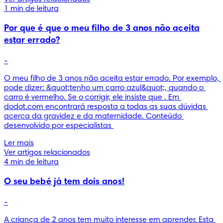
1 min de leitura
Por que é que o meu filho de 3 anos não aceita
estar errado?
-
O meu filho de 3 anos não aceita estar errado. Por exemplo, 
pode dizer: &quot;tenho um carro azul&quot;, quando o 
carro é vermelho. Se o corrigir, ele insiste que . Em 
dodot.com encontrará resposta a todas as suas dúvidas 
acerca da gravidez e da maternidade. Conteúdo 
desenvolvido por especialistas 
Ler mais
Ver artigos relacionados
4 min de leitura
O seu bebé já tem dois anos!
-
A criança de 2 anos tem muito interesse em aprender. Esta 