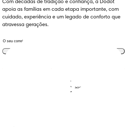
Com décadas de tradição e confiança, a Dodot 
apoia as famílias em cada etapa importante, com 
cuidado, experiência e um legado de conforto que 
atravessa gerações.
Junta-te ao clube
Descobre Dodot VIP
Regista-te na Dodot
Contacta-nos
Sobre Nós
Termos e Condições
Declaração de Acessibilidade
Privacidade