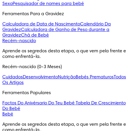
Sexo
Pesquisador de nomes para bebé
Ferramentas Para a Gravidez
Calculadora de Data de Nascimento
Calendário Da
Gravidez
Calculadora de Ganho de Peso durante a
Gravidez
Chá de Bebé
Recém-nascido
Aprende os segredos desta etapa, o que vem pela frente e 
como enfrentá-la.
Recém-nascido (0-3 Meses)
Cuidados
Desenvolvimento
Nutrição
Bebés Prematuros
Todos
Os Artigos
Ferramentas Populares
Factos Do Anivérsario Do Teu Bebé
Tabela De Crescimiento
Do Bebé
Bebé
Aprende os segredos desta etapa, o que vem pela frente e 
como enfrentá-la.