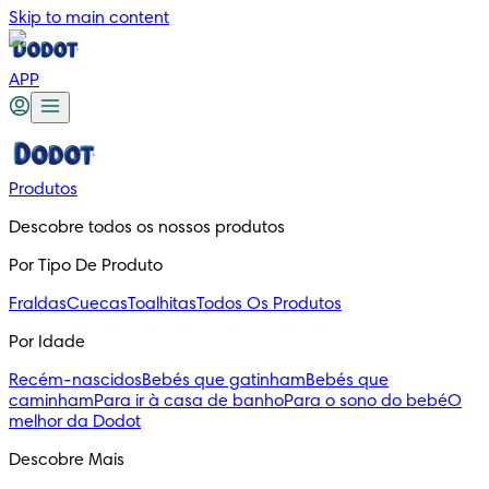
Skip to main content
APP
Produtos
Descobre todos os nossos produtos
Por Tipo De Produto
Fraldas
Cuecas
Toalhitas
Todos Os Produtos
Por Idade
Recém-nascidos
Bebés que gatinham
Bebés que
caminham
Para ir à casa de banho
Para o sono do bebé
O
melhor da Dodot
Descobre Mais