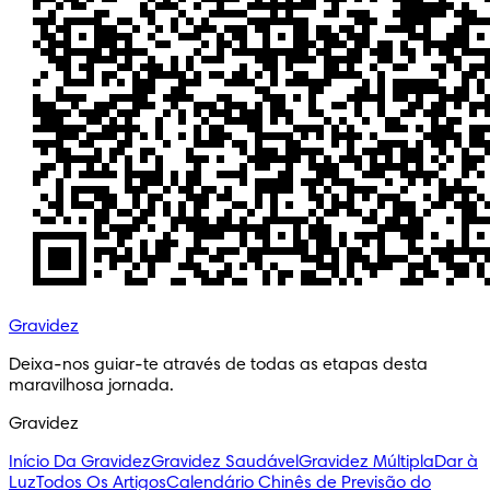
Gravidez
Deixa-nos guiar-te através de todas as etapas desta 
maravilhosa jornada.
Gravidez
Início Da Gravidez
Gravidez Saudável
Gravidez Múltipla
Dar à
Luz
Todos Os Artigos
Calendário Chinês de Previsão do