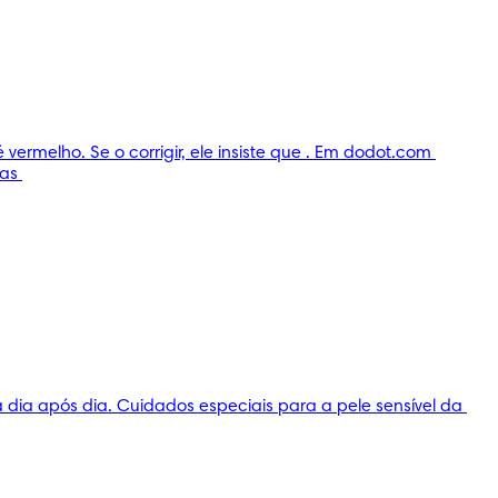
ermelho. Se o corrigir, ele insiste que . Em dodot.com 
as 
dia após dia. Cuidados especiais para a pele sensível da 