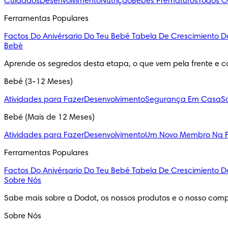
Cuidados
Desenvolvimento
Nutrição
Bebés Prematuros
Todos O
Ferramentas Populares
Factos Do Anivérsario Do Teu Bebé
Tabela De Crescimiento D
Bebé
Aprende os segredos desta etapa, o que vem pela frente e c
Bebé (3-12 Meses)
Atividades para Fazer
Desenvolvimento
Segurança Em Casa
S
Bebé (Mais de 12 Meses)
Atividades para Fazer
Desenvolvimento
Um Novo Membro Na F
Ferramentas Populares
Factos Do Anivérsario Do Teu Bebé
Tabela De Crescimiento D
Sobre Nós
Sabe mais sobre a Dodot, os nossos produtos e o nosso comp
Sobre Nós