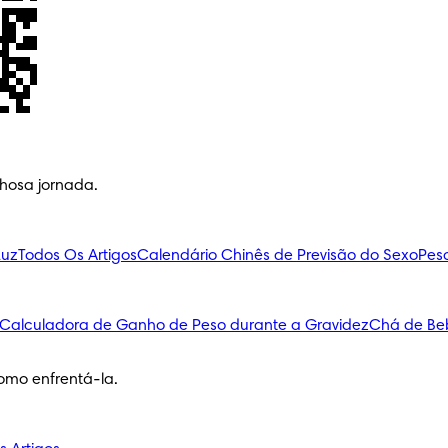
lhosa jornada.
Luz
Todos Os Artigos
Calendário Chinês de Previsão do Sexo
Pes
Calculadora de Ganho de Peso durante a Gravidez
Chá de Be
omo enfrentá-la.