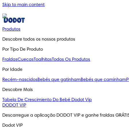
Skip to main content
Produtos
Descobre todos os nossos produtos
Por Tipo De Produto
Fraldas
Cuecas
Toalhitas
Todos Os Produtos
Por Idade
Recém-nascidos
Bebés que gatinham
Bebés que caminham
P
Descobre Mais
Tabela De Crescimiento Do Bebé
Dodot Vip
DODOT VIP
Descarregue a aplicação DODOT VIP e ganhe fraldas GRÁTI
Dodot VIP