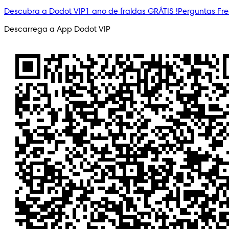
Descubra a Dodot VIP
1 ano de fraldas GRÁTIS !
Perguntas Fr
Descarrega a App Dodot VIP