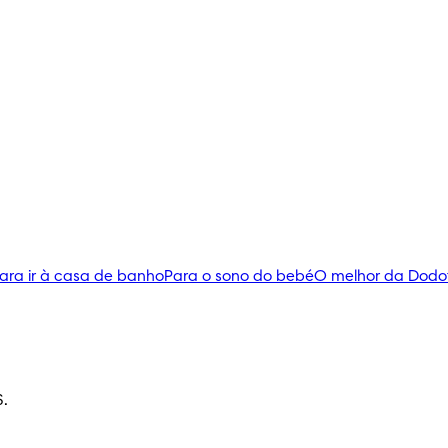
ara ir à casa de banho
Para o sono do bebé
O melhor da Dodo
S.