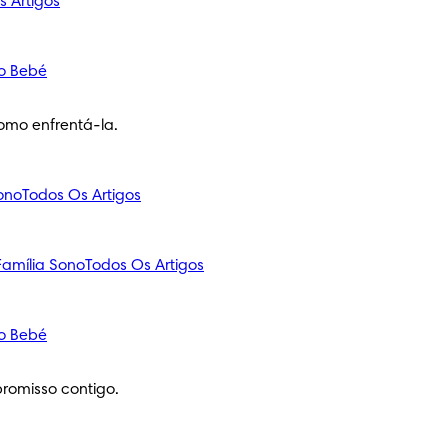
s Artigos
o Bebé
omo enfrentá-la.
ono
Todos Os Artigos
amília
Sono
Todos Os Artigos
o Bebé
romisso contigo.