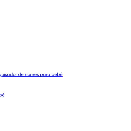
quisador de nomes para bebé
bé