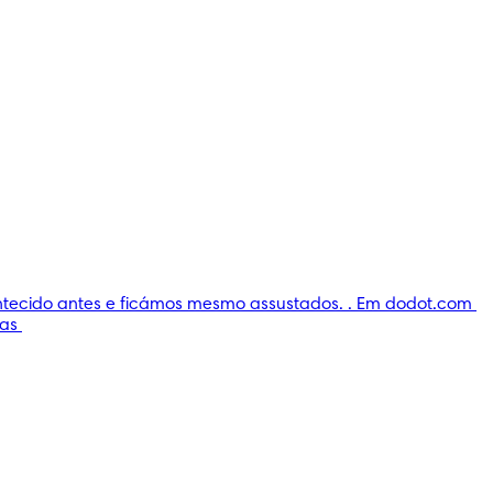
ontecido antes e ficámos mesmo assustados. . Em dodot.com 
as 