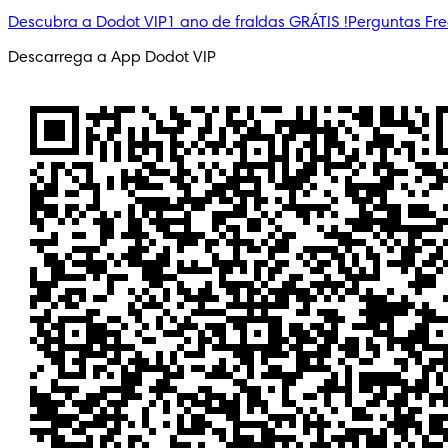
Descubra a Dodot VIP
1 ano de fraldas GRÁTIS !
Perguntas Fr
Descarrega a App Dodot VIP