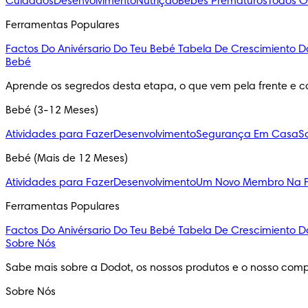
Cuidados
Desenvolvimento
Nutrição
Bebés Prematuros
Todos O
Ferramentas Populares
Factos Do Anivérsario Do Teu Bebé
Tabela De Crescimiento D
Bebé
Aprende os segredos desta etapa, o que vem pela frente e c
Bebé (3-12 Meses)
Atividades para Fazer
Desenvolvimento
Segurança Em Casa
S
Bebé (Mais de 12 Meses)
Atividades para Fazer
Desenvolvimento
Um Novo Membro Na F
Ferramentas Populares
Factos Do Anivérsario Do Teu Bebé
Tabela De Crescimiento D
Sobre Nós
Sabe mais sobre a Dodot, os nossos produtos e o nosso comp
Sobre Nós