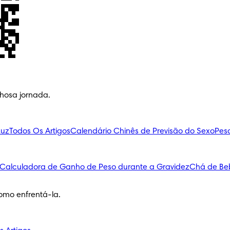
lhosa jornada.
Luz
Todos Os Artigos
Calendário Chinês de Previsão do Sexo
Pes
Calculadora de Ganho de Peso durante a Gravidez
Chá de Be
omo enfrentá-la.