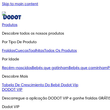
Skip to main content
Produtos
Descobre todos os nossos produtos
Por Tipo De Produto
Fraldas
Cuecas
Toalhitas
Todos Os Produtos
Por Idade
Recém-nascidos
Bebés que gatinham
Bebés que caminham
P
Descobre Mais
Tabela De Crescimiento Do Bebé
Dodot Vip
DODOT VIP
Descarregue a aplicação DODOT VIP e ganhe fraldas GRÁTI
Dodot VIP