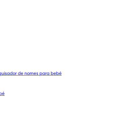
quisador de nomes para bebé
bé