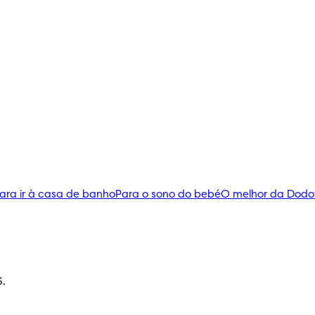
ara ir à casa de banho
Para o sono do bebé
O melhor da Dodo
S.