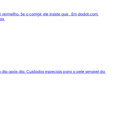
ermelho. Se o corrigir, ele insiste que . Em dodot.com 
as 
dia após dia. Cuidados especiais para a pele sensível da 