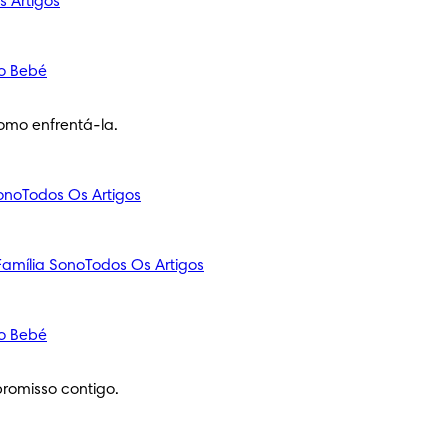
s Artigos
o Bebé
omo enfrentá-la.
ono
Todos Os Artigos
amília
Sono
Todos Os Artigos
o Bebé
romisso contigo.