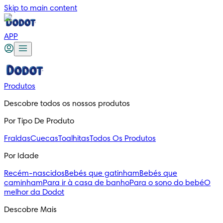
Skip to main content
APP
Produtos
Descobre todos os nossos produtos
Por Tipo De Produto
Fraldas
Cuecas
Toalhitas
Todos Os Produtos
Por Idade
Recém-nascidos
Bebés que gatinham
Bebés que
caminham
Para ir à casa de banho
Para o sono do bebé
O
melhor da Dodot
Descobre Mais