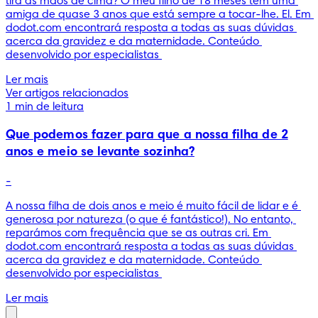
tira as mãos de cima? O meu filho de 18 meses tem uma 
amiga de quase 3 anos que está sempre a tocar-lhe. El. Em 
dodot.com encontrará resposta a todas as suas dúvidas 
acerca da gravidez e da maternidade. Conteúdo 
desenvolvido por especialistas 
Ler mais
Ver artigos relacionados
1 min de leitura
Que podemos fazer para que a nossa filha de 2
anos e meio se levante sozinha?
-
A nossa filha de dois anos e meio é muito fácil de lidar e é 
generosa por natureza (o que é fantástico!). No entanto, 
reparámos com frequência que se as outras cri. Em 
dodot.com encontrará resposta a todas as suas dúvidas 
acerca da gravidez e da maternidade. Conteúdo 
desenvolvido por especialistas 
Ler mais