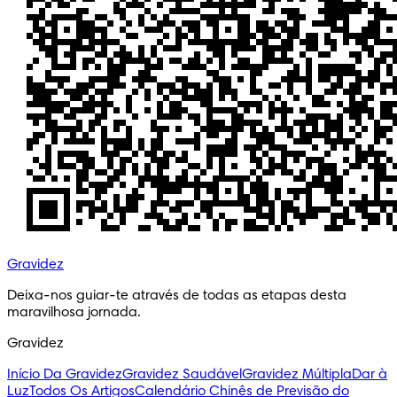
Gravidez
Deixa-nos guiar-te através de todas as etapas desta 
maravilhosa jornada.
Gravidez
Início Da Gravidez
Gravidez Saudável
Gravidez Múltipla
Dar à
Luz
Todos Os Artigos
Calendário Chinês de Previsão do