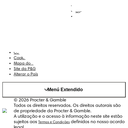
Descobre Dodot VIP
Regista-te na Dodot
Contacta-nos
Sobre Nós
Termos e Condições
Declaração de Acessibilidade
Privacidade
Os Meus Dados
Cookies
Mapa do Site
Site da P&G
Alterar o País
Menú Extendido
© 2026 Procter & Gamble
Todos os direitos reservados. Os direitos autorais são
de propriedade da Procter & Gamble.
A utilização e o acesso à informação neste site estão
sujeitos aos
definidos no nosso acordo
Termos e Condições
legal.