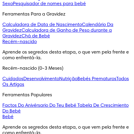
Sexo
Pesquisador de nomes para bebé
Ferramentas Para a Gravidez
Calculadora de Data de Nascimento
Calendário Da
Gravidez
Calculadora de Ganho de Peso durante a
Gravidez
Chá de Bebé
Recém-nascido
Aprende os segredos desta etapa, o que vem pela frente e 
como enfrentá-la.
Recém-nascido (0-3 Meses)
Cuidados
Desenvolvimento
Nutrição
Bebés Prematuros
Todos
Os Artigos
Ferramentas Populares
Factos Do Anivérsario Do Teu Bebé
Tabela De Crescimiento
Do Bebé
Bebé
Aprende os segredos desta etapa, o que vem pela frente e 
como enfrentá-la.