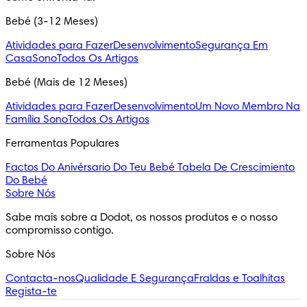
Bebé (3-12 Meses)
Atividades para Fazer
Desenvolvimento
Segurança Em
Casa
Sono
Todos Os Artigos
Bebé (Mais de 12 Meses)
Atividades para Fazer
Desenvolvimento
Um Novo Membro Na
Família
Sono
Todos Os Artigos
Ferramentas Populares
Factos Do Anivérsario Do Teu Bebé
Tabela De Crescimiento
Do Bebé
Sobre Nós
Sabe mais sobre a Dodot, os nossos produtos e o nosso 
compromisso contigo.
Sobre Nós
Contacta-nos
Qualidade E Segurança
Fraldas e Toalhitas
Regista-te