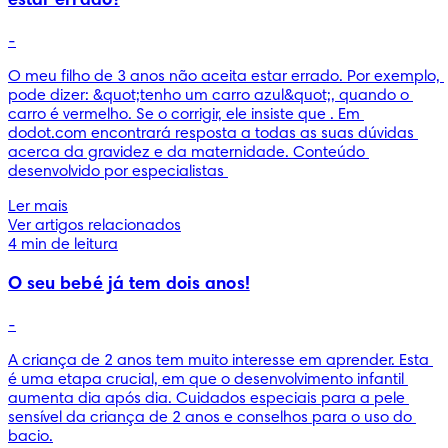
estar errado?
-
O meu filho de 3 anos não aceita estar errado. Por exemplo, 
pode dizer: &quot;tenho um carro azul&quot;, quando o 
carro é vermelho. Se o corrigir, ele insiste que . Em 
dodot.com encontrará resposta a todas as suas dúvidas 
acerca da gravidez e da maternidade. Conteúdo 
desenvolvido por especialistas 
Ler mais
Ver artigos relacionados
4 min de leitura
O seu bebé já tem dois anos!
-
A criança de 2 anos tem muito interesse em aprender. Esta 
é uma etapa crucial, em que o desenvolvimento infantil 
aumenta dia após dia. Cuidados especiais para a pele 
sensível da criança de 2 anos e conselhos para o uso do 
bacio.