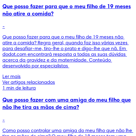
Que posso fazer para que o meu filho de 19 meses
não atire a comida?
-
Que posso fazer para que o meu filho de 19 meses não 
atire a comida? Regra geral, quando faz isso várias vezes 
para desafiar-me, tiro-lhe o prato e digo-lhe que nã. Em 
dodot.com encontrará resposta a todas as suas dúvidas 
acerca da gravidez e da maternidade. Conteúdo 
desenvolvido por especialistas 
Ler mais
Ver artigos relacionados
1 min de leitura
Que posso fazer com uma amiga do meu filho que
não lhe tira as mãos de cima?
-
Como posso controlar uma amiga do meu filho que não lhe 