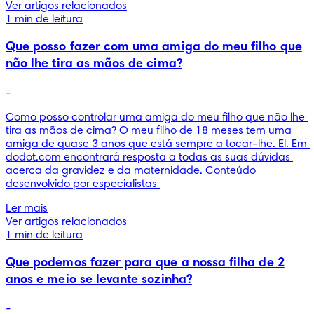
Ver artigos relacionados
1 min de leitura
Que posso fazer com uma amiga do meu filho que
não lhe tira as mãos de cima?
-
Como posso controlar uma amiga do meu filho que não lhe 
tira as mãos de cima? O meu filho de 18 meses tem uma 
amiga de quase 3 anos que está sempre a tocar-lhe. El. Em 
dodot.com encontrará resposta a todas as suas dúvidas 
acerca da gravidez e da maternidade. Conteúdo 
desenvolvido por especialistas 
Ler mais
Ver artigos relacionados
1 min de leitura
Que podemos fazer para que a nossa filha de 2
anos e meio se levante sozinha?
-