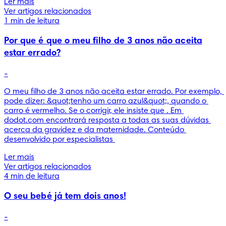
Ler mais
Ver artigos relacionados
1 min de leitura
Por que é que o meu filho de 3 anos não aceita
estar errado?
-
O meu filho de 3 anos não aceita estar errado. Por exemplo, 
pode dizer: &quot;tenho um carro azul&quot;, quando o 
carro é vermelho. Se o corrigir, ele insiste que . Em 
dodot.com encontrará resposta a todas as suas dúvidas 
acerca da gravidez e da maternidade. Conteúdo 
desenvolvido por especialistas 
Ler mais
Ver artigos relacionados
4 min de leitura
O seu bebé já tem dois anos!
-