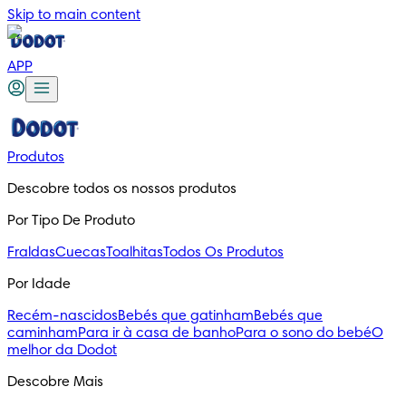
Skip to main content
APP
Produtos
Descobre todos os nossos produtos
Por Tipo De Produto
Fraldas
Cuecas
Toalhitas
Todos Os Produtos
Por Idade
Recém-nascidos
Bebés que gatinham
Bebés que
caminham
Para ir à casa de banho
Para o sono do bebé
O
melhor da Dodot
Descobre Mais