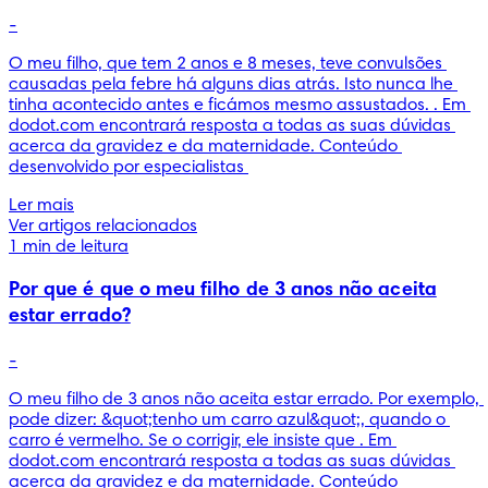
-
O meu filho, que tem 2 anos e 8 meses, teve convulsões 
causadas pela febre há alguns dias atrás. Isto nunca lhe 
tinha acontecido antes e ficámos mesmo assustados. . Em 
dodot.com encontrará resposta a todas as suas dúvidas 
acerca da gravidez e da maternidade. Conteúdo 
desenvolvido por especialistas 
Ler mais
Ver artigos relacionados
1 min de leitura
Por que é que o meu filho de 3 anos não aceita
estar errado?
-
O meu filho de 3 anos não aceita estar errado. Por exemplo, 
pode dizer: &quot;tenho um carro azul&quot;, quando o 
carro é vermelho. Se o corrigir, ele insiste que . Em 
dodot.com encontrará resposta a todas as suas dúvidas 
acerca da gravidez e da maternidade. Conteúdo 