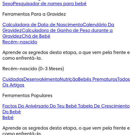
Sexo
Pesquisador de nomes para bebé
Ferramentas Para a Gravidez
Calculadora de Data de Nascimento
Calendário Da
Gravidez
Calculadora de Ganho de Peso durante a
Gravidez
Chá de Bebé
Recém-nascido
Aprende os segredos desta etapa, o que vem pela frente e 
como enfrentá-la.
Recém-nascido (0-3 Meses)
Cuidados
Desenvolvimento
Nutrição
Bebés Prematuros
Todos
Os Artigos
Ferramentas Populares
Factos Do Anivérsario Do Teu Bebé
Tabela De Crescimiento
Do Bebé
Bebé
Aprende os segredos desta etapa, o que vem pela frente e 
como enfrentá-la.