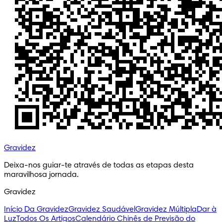
Gravidez
Deixa-nos guiar-te através de todas as etapas desta 
maravilhosa jornada.
Gravidez
Início Da Gravidez
Gravidez Saudável
Gravidez Múltipla
Dar à
Luz
Todos Os Artigos
Calendário Chinês de Previsão do