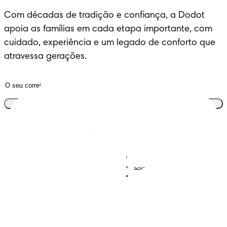
Com décadas de tradição e confiança, a Dodot 
apoia as famílias em cada etapa importante, com 
cuidado, experiência e um legado de conforto que 
atravessa gerações.
Junta-te ao clube
Descobre Dodot VIP
Regista-te na Dodot
Contacta-nos
Sobre Nós
Termos e Condições
Declaração de Acessibilidade