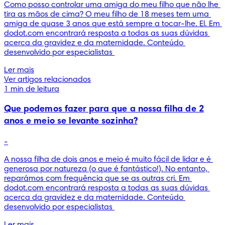
Como posso controlar uma amiga do meu filho que não lhe 
tira as mãos de cima? O meu filho de 18 meses tem uma 
amiga de quase 3 anos que está sempre a tocar-lhe. El. Em 
dodot.com encontrará resposta a todas as suas dúvidas 
acerca da gravidez e da maternidade. Conteúdo 
desenvolvido por especialistas 
Ler mais
Ver artigos relacionados
1 min de leitura
Que podemos fazer para que a nossa filha de 2
anos e meio se levante sozinha?
-
A nossa filha de dois anos e meio é muito fácil de lidar e é 
generosa por natureza (o que é fantástico!). No entanto, 
reparámos com frequência que se as outras cri. Em 
dodot.com encontrará resposta a todas as suas dúvidas 
acerca da gravidez e da maternidade. Conteúdo 
desenvolvido por especialistas 
Ler mais