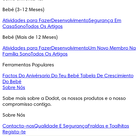
Bebé (3-12 Meses)
Atividades para Fazer
Desenvolvimento
Segurança Em
Casa
Sono
Todos Os Artigos
Bebé (Mais de 12 Meses)
Atividades para Fazer
Desenvolvimento
Um Novo Membro Na
Família
Sono
Todos Os Artigos
Ferramentas Populares
Factos Do Anivérsario Do Teu Bebé
Tabela De Crescimiento
Do Bebé
Sobre Nós
Sabe mais sobre a Dodot, os nossos produtos e o nosso 
compromisso contigo.
Sobre Nós
Contacta-nos
Qualidade E Segurança
Fraldas e Toalhitas
Regista-te