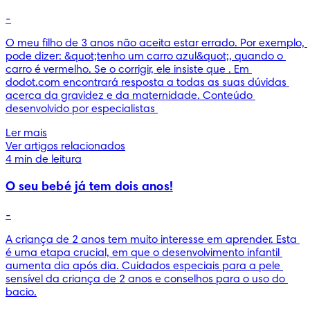
-
O meu filho de 3 anos não aceita estar errado. Por exemplo, 
pode dizer: &quot;tenho um carro azul&quot;, quando o 
carro é vermelho. Se o corrigir, ele insiste que . Em 
dodot.com encontrará resposta a todas as suas dúvidas 
acerca da gravidez e da maternidade. Conteúdo 
desenvolvido por especialistas 
Ler mais
Ver artigos relacionados
4 min de leitura
O seu bebé já tem dois anos!
-
A criança de 2 anos tem muito interesse em aprender. Esta 
é uma etapa crucial, em que o desenvolvimento infantil 
aumenta dia após dia. Cuidados especiais para a pele 
sensível da criança de 2 anos e conselhos para o uso do 
bacio.