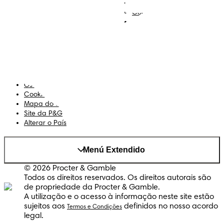
Descobre Dodot VIP
Regista-te na Dodot
Contacta-nos
Sobre Nós
Termos e Condições
Declaração de Acessibilidade
Privacidade
Os Meus Dados
Cookies
Mapa do Site
Site da P&G
Alterar o País
Menú Extendido
© 2026 Procter & Gamble
Todos os direitos reservados. Os direitos autorais são
de propriedade da Procter & Gamble.
A utilização e o acesso à informação neste site estão
sujeitos aos
definidos no nosso acordo
Termos e Condições
legal.