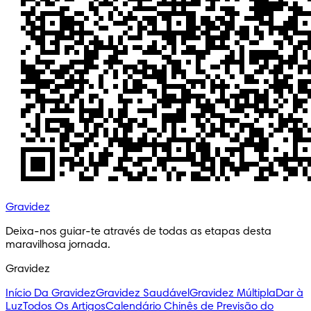
Gravidez
Deixa-nos guiar-te através de todas as etapas desta 
maravilhosa jornada.
Gravidez
Início Da Gravidez
Gravidez Saudável
Gravidez Múltipla
Dar à
Luz
Todos Os Artigos
Calendário Chinês de Previsão do