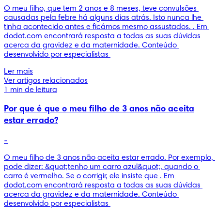
O meu filho, que tem 2 anos e 8 meses, teve convulsões 
causadas pela febre há alguns dias atrás. Isto nunca lhe 
tinha acontecido antes e ficámos mesmo assustados. . Em 
dodot.com encontrará resposta a todas as suas dúvidas 
acerca da gravidez e da maternidade. Conteúdo 
desenvolvido por especialistas 
Ler mais
Ver artigos relacionados
1 min de leitura
Por que é que o meu filho de 3 anos não aceita
estar errado?
-
O meu filho de 3 anos não aceita estar errado. Por exemplo, 
pode dizer: &quot;tenho um carro azul&quot;, quando o 
carro é vermelho. Se o corrigir, ele insiste que . Em 
dodot.com encontrará resposta a todas as suas dúvidas 
acerca da gravidez e da maternidade. Conteúdo 
desenvolvido por especialistas 