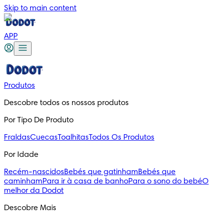
Skip to main content
APP
Produtos
Descobre todos os nossos produtos
Por Tipo De Produto
Fraldas
Cuecas
Toalhitas
Todos Os Produtos
Por Idade
Recém-nascidos
Bebés que gatinham
Bebés que
caminham
Para ir à casa de banho
Para o sono do bebé
O
melhor da Dodot
Descobre Mais