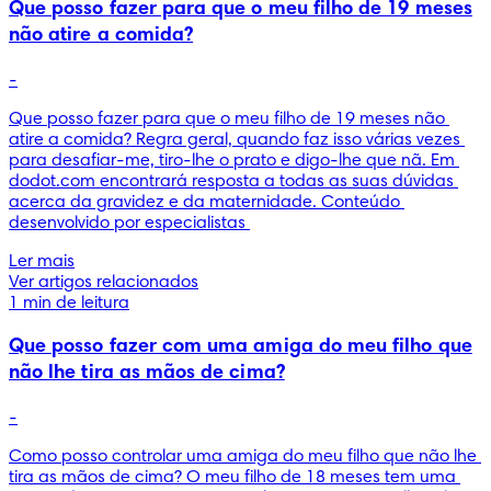
Que posso fazer para que o meu filho de 19 meses
não atire a comida?
-
Que posso fazer para que o meu filho de 19 meses não 
atire a comida? Regra geral, quando faz isso várias vezes 
para desafiar-me, tiro-lhe o prato e digo-lhe que nã. Em 
dodot.com encontrará resposta a todas as suas dúvidas 
acerca da gravidez e da maternidade. Conteúdo 
desenvolvido por especialistas 
Ler mais
Ver artigos relacionados
1 min de leitura
Que posso fazer com uma amiga do meu filho que
não lhe tira as mãos de cima?
-
Como posso controlar uma amiga do meu filho que não lhe 
tira as mãos de cima? O meu filho de 18 meses tem uma 