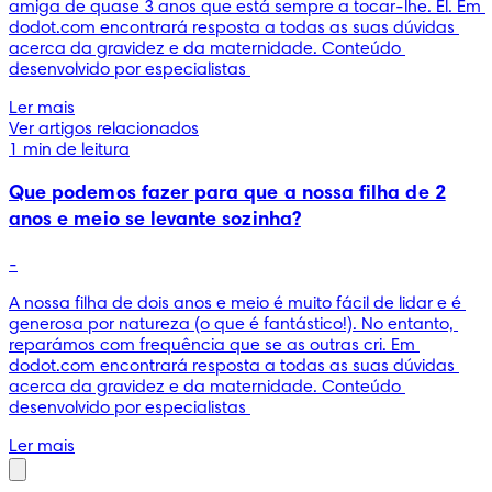
amiga de quase 3 anos que está sempre a tocar-lhe. El. Em 
dodot.com encontrará resposta a todas as suas dúvidas 
acerca da gravidez e da maternidade. Conteúdo 
desenvolvido por especialistas 
Ler mais
Ver artigos relacionados
1 min de leitura
Que podemos fazer para que a nossa filha de 2
anos e meio se levante sozinha?
-
A nossa filha de dois anos e meio é muito fácil de lidar e é 
generosa por natureza (o que é fantástico!). No entanto, 
reparámos com frequência que se as outras cri. Em 
dodot.com encontrará resposta a todas as suas dúvidas 
acerca da gravidez e da maternidade. Conteúdo 
desenvolvido por especialistas 
Ler mais