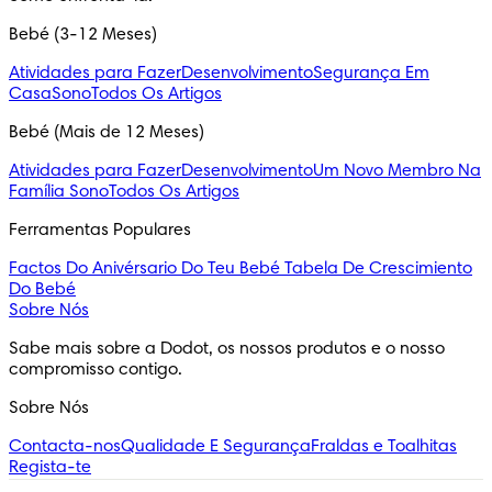
Bebé (3-12 Meses)
Atividades para Fazer
Desenvolvimento
Segurança Em
Casa
Sono
Todos Os Artigos
Bebé (Mais de 12 Meses)
Atividades para Fazer
Desenvolvimento
Um Novo Membro Na
Família
Sono
Todos Os Artigos
Ferramentas Populares
Factos Do Anivérsario Do Teu Bebé
Tabela De Crescimiento
Do Bebé
Sobre Nós
Sabe mais sobre a Dodot, os nossos produtos e o nosso 
compromisso contigo.
Sobre Nós
Contacta-nos
Qualidade E Segurança
Fraldas e Toalhitas
Regista-te