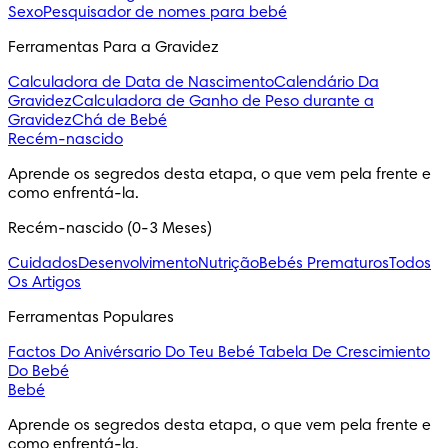
Sexo
Pesquisador de nomes para bebé
Ferramentas Para a Gravidez
Calculadora de Data de Nascimento
Calendário Da
Gravidez
Calculadora de Ganho de Peso durante a
Gravidez
Chá de Bebé
Recém-nascido
Aprende os segredos desta etapa, o que vem pela frente e 
como enfrentá-la.
Recém-nascido (0-3 Meses)
Cuidados
Desenvolvimento
Nutrição
Bebés Prematuros
Todos
Os Artigos
Ferramentas Populares
Factos Do Anivérsario Do Teu Bebé
Tabela De Crescimiento
Do Bebé
Bebé
Aprende os segredos desta etapa, o que vem pela frente e 
como enfrentá-la.