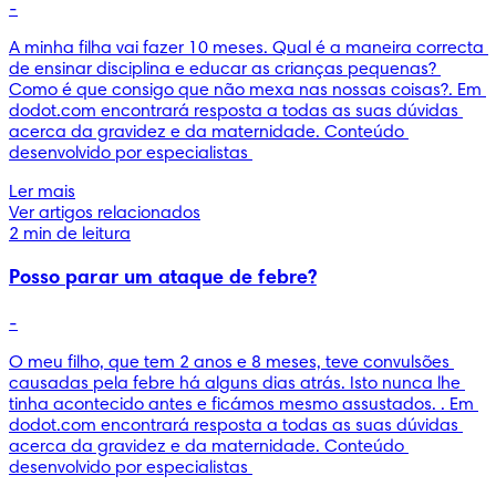
-
A minha filha vai fazer 10 meses. Qual é a maneira correcta 
de ensinar disciplina e educar as crianças pequenas? 
Como é que consigo que não mexa nas nossas coisas?. Em 
dodot.com encontrará resposta a todas as suas dúvidas 
acerca da gravidez e da maternidade. Conteúdo 
desenvolvido por especialistas 
Ler mais
Ver artigos relacionados
2 min de leitura
Posso parar um ataque de febre?
-
O meu filho, que tem 2 anos e 8 meses, teve convulsões 
causadas pela febre há alguns dias atrás. Isto nunca lhe 
tinha acontecido antes e ficámos mesmo assustados. . Em 
dodot.com encontrará resposta a todas as suas dúvidas 
acerca da gravidez e da maternidade. Conteúdo 
desenvolvido por especialistas 