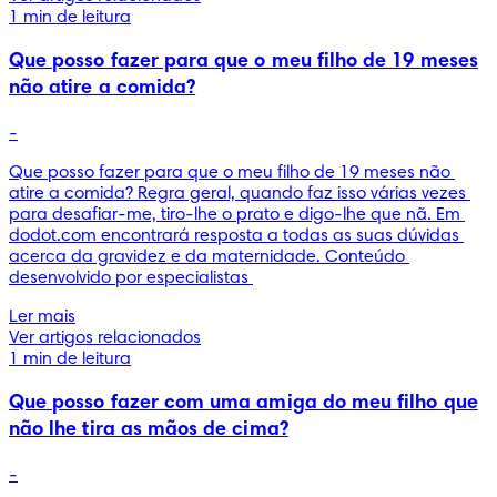
1 min de leitura
Que posso fazer para que o meu filho de 19 meses
não atire a comida?
-
Que posso fazer para que o meu filho de 19 meses não 
atire a comida? Regra geral, quando faz isso várias vezes 
para desafiar-me, tiro-lhe o prato e digo-lhe que nã. Em 
dodot.com encontrará resposta a todas as suas dúvidas 
acerca da gravidez e da maternidade. Conteúdo 
desenvolvido por especialistas 
Ler mais
Ver artigos relacionados
1 min de leitura
Que posso fazer com uma amiga do meu filho que
não lhe tira as mãos de cima?
-