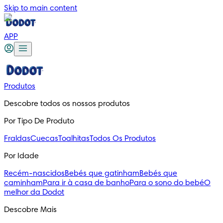
Skip to main content
APP
Produtos
Descobre todos os nossos produtos
Por Tipo De Produto
Fraldas
Cuecas
Toalhitas
Todos Os Produtos
Por Idade
Recém-nascidos
Bebés que gatinham
Bebés que
caminham
Para ir à casa de banho
Para o sono do bebé
O
melhor da Dodot
Descobre Mais