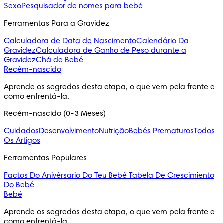
Sexo
Pesquisador de nomes para bebé
Ferramentas Para a Gravidez
Calculadora de Data de Nascimento
Calendário Da
Gravidez
Calculadora de Ganho de Peso durante a
Gravidez
Chá de Bebé
Recém-nascido
Aprende os segredos desta etapa, o que vem pela frente e 
como enfrentá-la.
Recém-nascido (0-3 Meses)
Cuidados
Desenvolvimento
Nutrição
Bebés Prematuros
Todos
Os Artigos
Ferramentas Populares
Factos Do Anivérsario Do Teu Bebé
Tabela De Crescimiento
Do Bebé
Bebé
Aprende os segredos desta etapa, o que vem pela frente e 
como enfrentá-la.