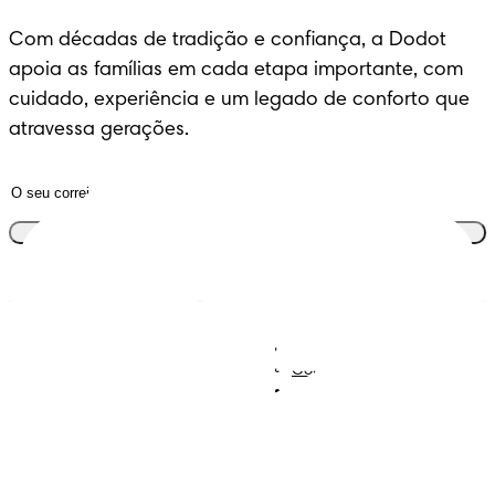
Com décadas de tradição e confiança, a Dodot 
apoia as famílias em cada etapa importante, com 
cuidado, experiência e um legado de conforto que 
atravessa gerações.
Junta-te ao clube
Descobre Dodot VIP
Regista-te na Dodot
Contacta-nos
Sobre Nós
Termos e Condições
Declaração de Acessibilidade