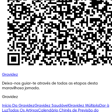
Gravidez
Deixa-nos guiar-te através de todas as etapas desta 
maravilhosa jornada.
Gravidez
Início Da Gravidez
Gravidez Saudável
Gravidez Múltipla
Dar à
Luz
Todos Os Artigos
Calendário Chinês de Previsão do