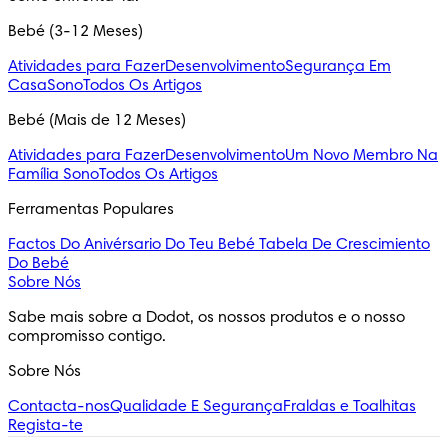
Bebé (3-12 Meses)
Atividades para Fazer
Desenvolvimento
Segurança Em
Casa
Sono
Todos Os Artigos
Bebé (Mais de 12 Meses)
Atividades para Fazer
Desenvolvimento
Um Novo Membro Na
Família
Sono
Todos Os Artigos
Ferramentas Populares
Factos Do Anivérsario Do Teu Bebé
Tabela De Crescimiento
Do Bebé
Sobre Nós
Sabe mais sobre a Dodot, os nossos produtos e o nosso 
compromisso contigo.
Sobre Nós
Contacta-nos
Qualidade E Segurança
Fraldas e Toalhitas
Regista-te