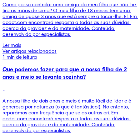
Como posso controlar uma amiga do meu filho que não lhe 
tira as mãos de cima? O meu filho de 18 meses tem uma 
amiga de quase 3 anos que está sempre a tocar-lhe. El. Em 
dodot.com encontrará resposta a todas as suas dúvidas 
acerca da gravidez e da maternidade. Conteúdo 
desenvolvido por especialistas 
Ler mais
Ver artigos relacionados
1 min de leitura
Que podemos fazer para que a nossa filha de 2
anos e meio se levante sozinha?
-
A nossa filha de dois anos e meio é muito fácil de lidar e é 
generosa por natureza (o que é fantástico!). No entanto, 
reparámos com frequência que se as outras cri. Em 
dodot.com encontrará resposta a todas as suas dúvidas 
acerca da gravidez e da maternidade. Conteúdo 
desenvolvido por especialistas 