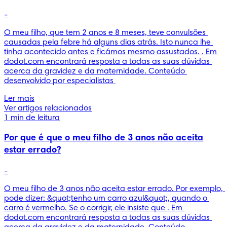
-
O meu filho, que tem 2 anos e 8 meses, teve convulsões 
causadas pela febre há alguns dias atrás. Isto nunca lhe 
tinha acontecido antes e ficámos mesmo assustados. . Em 
dodot.com encontrará resposta a todas as suas dúvidas 
acerca da gravidez e da maternidade. Conteúdo 
desenvolvido por especialistas 
Ler mais
Ver artigos relacionados
1 min de leitura
Por que é que o meu filho de 3 anos não aceita
estar errado?
-
O meu filho de 3 anos não aceita estar errado. Por exemplo, 
pode dizer: &quot;tenho um carro azul&quot;, quando o 
carro é vermelho. Se o corrigir, ele insiste que . Em 
dodot.com encontrará resposta a todas as suas dúvidas 