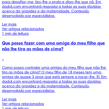
para desafiar-me, tiro-lhe o prato e digo-lhe que nã. Em 
dodot.com encontrará resposta a todas as suas dúvidas 
acerca da gravidez e da maternidade. Conteúdo 
desenvolvido por especialistas 
Ler mais
Ver artigos relacionados
1 min de leitura
Que posso fazer com uma amiga do meu filho que
não lhe tira as mãos de cima?
-
Como posso controlar uma amiga do meu filho que não lhe 
tira as mãos de cima? O meu filho de 18 meses tem uma 
amiga de quase 3 anos que está sempre a tocar-lhe. El. Em 
dodot.com encontrará resposta a todas as suas dúvidas 
acerca da gravidez e da maternidade. Conteúdo 
desenvolvido por especialistas 
Ler mais
Ver artigos relacionados
1 min de leitura