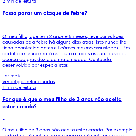
2 min de leitura
Posso parar um ataque de febre?
-
O meu filho, que tem 2 anos e 8 meses, teve convulsões 
causadas pela febre há alguns dias atrás. Isto nunca lhe 
tinha acontecido antes e ficámos mesmo assustados. . Em 
dodot.com encontrará resposta a todas as suas dúvidas 
acerca da gravidez e da maternidade. Conteúdo 
desenvolvido por especialistas 
Ler mais
Ver artigos relacionados
1 min de leitura
Por que é que o meu filho de 3 anos não aceita
estar errado?
-
O meu filho de 3 anos não aceita estar errado. Por exemplo, 
pode dizer: &quot;tenho um carro azul&quot;, quando o 