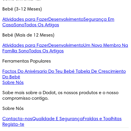
Bebé (3-12 Meses)
Atividades para Fazer
Desenvolvimento
Segurança Em
Casa
Sono
Todos Os Artigos
Bebé (Mais de 12 Meses)
Atividades para Fazer
Desenvolvimento
Um Novo Membro Na
Família
Sono
Todos Os Artigos
Ferramentas Populares
Factos Do Anivérsario Do Teu Bebé
Tabela De Crescimiento
Do Bebé
Sobre Nós
Sabe mais sobre a Dodot, os nossos produtos e o nosso 
compromisso contigo.
Sobre Nós
Contacta-nos
Qualidade E Segurança
Fraldas e Toalhitas
Regista-te