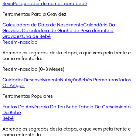
Sexo
Pesquisador de nomes para bebé
Ferramentas Para a Gravidez
Calculadora de Data de Nascimento
Calendário Da
Gravidez
Calculadora de Ganho de Peso durante a
Gravidez
Chá de Bebé
Recém-nascido
Aprende os segredos desta etapa, o que vem pela frente e 
como enfrentá-la.
Recém-nascido (0-3 Meses)
Cuidados
Desenvolvimento
Nutrição
Bebés Prematuros
Todos
Os Artigos
Ferramentas Populares
Factos Do Anivérsario Do Teu Bebé
Tabela De Crescimiento
Do Bebé
Bebé
Aprende os segredos desta etapa, o que vem pela frente e 
como enfrentá-la.