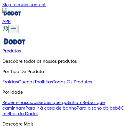
Skip to main content
APP
Produtos
Descobre todos os nossos produtos
Por Tipo De Produto
Fraldas
Cuecas
Toalhitas
Todos Os Produtos
Por Idade
Recém-nascidos
Bebés que gatinham
Bebés que
caminham
Para ir à casa de banho
Para o sono do bebé
O
melhor da Dodot
Descobre Mais