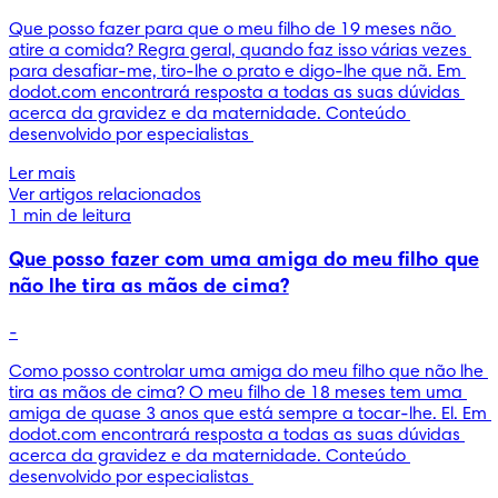
Que posso fazer para que o meu filho de 19 meses não 
atire a comida? Regra geral, quando faz isso várias vezes 
para desafiar-me, tiro-lhe o prato e digo-lhe que nã. Em 
dodot.com encontrará resposta a todas as suas dúvidas 
acerca da gravidez e da maternidade. Conteúdo 
desenvolvido por especialistas 
Ler mais
Ver artigos relacionados
1 min de leitura
Que posso fazer com uma amiga do meu filho que
não lhe tira as mãos de cima?
-
Como posso controlar uma amiga do meu filho que não lhe 
tira as mãos de cima? O meu filho de 18 meses tem uma 
amiga de quase 3 anos que está sempre a tocar-lhe. El. Em 
dodot.com encontrará resposta a todas as suas dúvidas 
acerca da gravidez e da maternidade. Conteúdo 
desenvolvido por especialistas 