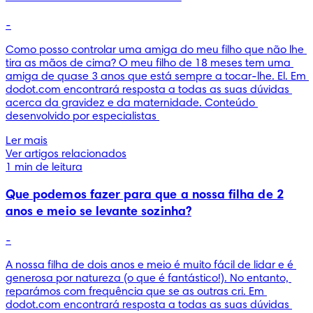
-
Como posso controlar uma amiga do meu filho que não lhe 
tira as mãos de cima? O meu filho de 18 meses tem uma 
amiga de quase 3 anos que está sempre a tocar-lhe. El. Em 
dodot.com encontrará resposta a todas as suas dúvidas 
acerca da gravidez e da maternidade. Conteúdo 
desenvolvido por especialistas 
Ler mais
Ver artigos relacionados
1 min de leitura
Que podemos fazer para que a nossa filha de 2
anos e meio se levante sozinha?
-
A nossa filha de dois anos e meio é muito fácil de lidar e é 
generosa por natureza (o que é fantástico!). No entanto, 
reparámos com frequência que se as outras cri. Em 
dodot.com encontrará resposta a todas as suas dúvidas 