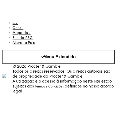
Termos e Condições
Declaração de Acessibilidade
Privacidade
Os Meus Dados
Cookies
Mapa do Site
Site da P&G
Alterar o País
Menú Extendido
© 2026 Procter & Gamble
Todos os direitos reservados. Os direitos autorais são
de propriedade da Procter & Gamble.
A utilização e o acesso à informação neste site estão
sujeitos aos
definidos no nosso acordo
Termos e Condições
legal.