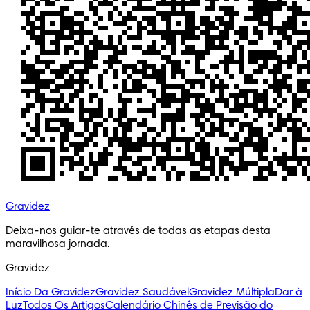
Gravidez
Deixa-nos guiar-te através de todas as etapas desta 
maravilhosa jornada.
Gravidez
Início Da Gravidez
Gravidez Saudável
Gravidez Múltipla
Dar à
Luz
Todos Os Artigos
Calendário Chinês de Previsão do