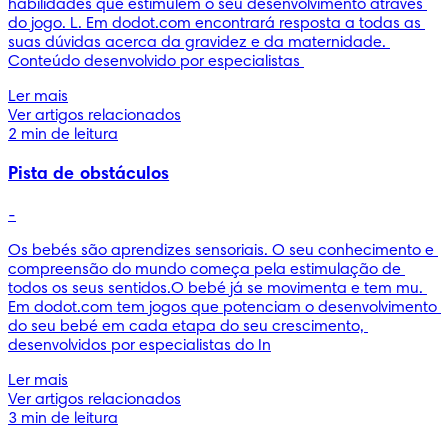
habilidades que estimulem o seu desenvolvimento através 
do jogo. L. Em dodot.com encontrará resposta a todas as 
suas dúvidas acerca da gravidez e da maternidade. 
Conteúdo desenvolvido por especialistas 
Ler mais
Ver artigos relacionados
2 min de leitura
Pista de obstáculos
-
Os bebés são aprendizes sensoriais. O seu conhecimento e 
compreensão do mundo começa pela estimulação de 
todos os seus sentidos.O bebé já se movimenta e tem mu. 
Em dodot.com tem jogos que potenciam o desenvolvimento 
do seu bebé em cada etapa do seu crescimento, 
desenvolvidos por especialistas do In
Ler mais
Ver artigos relacionados
3 min de leitura