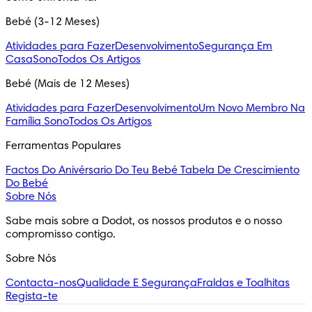
Bebé (3-12 Meses)
Atividades para Fazer
Desenvolvimento
Segurança Em
Casa
Sono
Todos Os Artigos
Bebé (Mais de 12 Meses)
Atividades para Fazer
Desenvolvimento
Um Novo Membro Na
Família
Sono
Todos Os Artigos
Ferramentas Populares
Factos Do Anivérsario Do Teu Bebé
Tabela De Crescimiento
Do Bebé
Sobre Nós
Sabe mais sobre a Dodot, os nossos produtos e o nosso 
compromisso contigo.
Sobre Nós
Contacta-nos
Qualidade E Segurança
Fraldas e Toalhitas
Regista-te