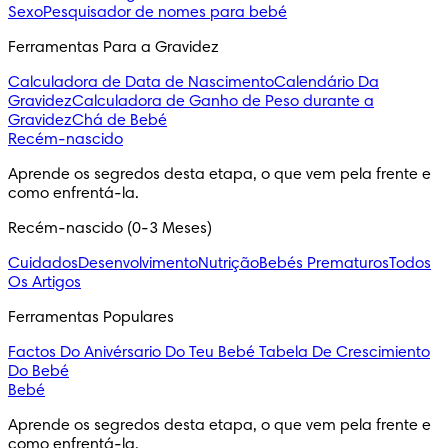
Sexo
Pesquisador de nomes para bebé
Ferramentas Para a Gravidez
Calculadora de Data de Nascimento
Calendário Da
Gravidez
Calculadora de Ganho de Peso durante a
Gravidez
Chá de Bebé
Recém-nascido
Aprende os segredos desta etapa, o que vem pela frente e 
como enfrentá-la.
Recém-nascido (0-3 Meses)
Cuidados
Desenvolvimento
Nutrição
Bebés Prematuros
Todos
Os Artigos
Ferramentas Populares
Factos Do Anivérsario Do Teu Bebé
Tabela De Crescimiento
Do Bebé
Bebé
Aprende os segredos desta etapa, o que vem pela frente e 
como enfrentá-la.