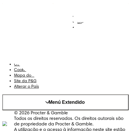
Descobre Dodot VIP
Regista-te na Dodot
Contacta-nos
Sobre Nós
Termos e Condições
Declaração de Acessibilidade
Privacidade
Os Meus Dados
Cookies
Mapa do Site
Site da P&G
Alterar o País
Menú Extendido
© 2026 Procter & Gamble
Todos os direitos reservados. Os direitos autorais são
de propriedade da Procter & Gamble.
A utilização e o acesso à informação neste site estão