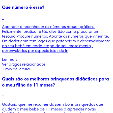
Que número é esse?
-
Aprender a reconhecer os números requer prática. 
Felizmente, praticar é tão divertido como procurar um 
tesouro.Procure números. Aponte os números que vir em te. 
Em dodot.com tem jogos que potenciam o desenvolvimento 
do seu bebé em cada etapa do seu crescimento, 
desenvolvidos por especialistas do In
Ler mais
Ver artigos relacionados
1 min de leitura
Quais são os melhores brinquedos didácticos para
o meu filho de 11 meses?
-
Gostaria que me recomendassem bons brinquedos que 
ajudem o meu bebé de 11 meses a aprender novas 