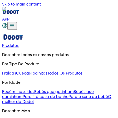
Skip to main content
APP
Produtos
Descobre todos os nossos produtos
Por Tipo De Produto
Fraldas
Cuecas
Toalhitas
Todos Os Produtos
Por Idade
Recém-nascidos
Bebés que gatinham
Bebés que
caminham
Para ir à casa de banho
Para o sono do bebé
O
melhor da Dodot
Descobre Mais