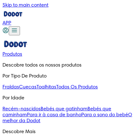
Skip to main content
APP
Produtos
Descobre todos os nossos produtos
Por Tipo De Produto
Fraldas
Cuecas
Toalhitas
Todos Os Produtos
Por Idade
Recém-nascidos
Bebés que gatinham
Bebés que
caminham
Para ir à casa de banho
Para o sono do bebé
O
melhor da Dodot
Descobre Mais