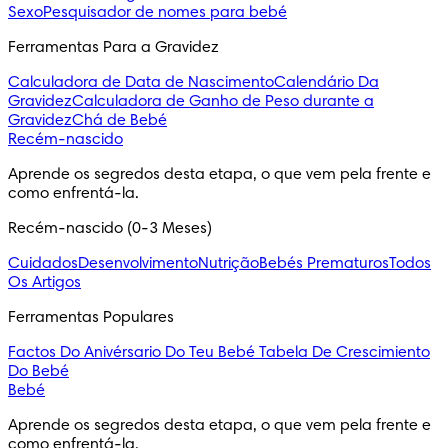
Sexo
Pesquisador de nomes para bebé
Ferramentas Para a Gravidez
Calculadora de Data de Nascimento
Calendário Da
Gravidez
Calculadora de Ganho de Peso durante a
Gravidez
Chá de Bebé
Recém-nascido
Aprende os segredos desta etapa, o que vem pela frente e 
como enfrentá-la.
Recém-nascido (0-3 Meses)
Cuidados
Desenvolvimento
Nutrição
Bebés Prematuros
Todos
Os Artigos
Ferramentas Populares
Factos Do Anivérsario Do Teu Bebé
Tabela De Crescimiento
Do Bebé
Bebé
Aprende os segredos desta etapa, o que vem pela frente e 
como enfrentá-la.