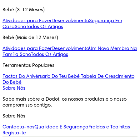
Bebé (3-12 Meses)
Atividades para Fazer
Desenvolvimento
Segurança Em
Casa
Sono
Todos Os Artigos
Bebé (Mais de 12 Meses)
Atividades para Fazer
Desenvolvimento
Um Novo Membro Na
Família
Sono
Todos Os Artigos
Ferramentas Populares
Factos Do Anivérsario Do Teu Bebé
Tabela De Crescimiento
Do Bebé
Sobre Nós
Sabe mais sobre a Dodot, os nossos produtos e o nosso 
compromisso contigo.
Sobre Nós
Contacta-nos
Qualidade E Segurança
Fraldas e Toalhitas
Regista-te