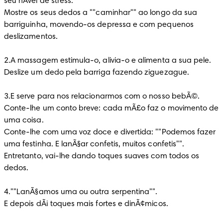
seu nÃ­vel de stress.
Mostre os seus dedos a ""caminhar"" ao longo da sua 
barriguinha, movendo-os depressa e com pequenos 
deslizamentos.
2.A massagem estimula-o, alivia-o e alimenta a sua pele.
Deslize um dedo pela barriga fazendo ziguezague.
3.E serve para nos relacionarmos com o nosso bebÃ©.
Conte-lhe um conto breve: cada mÃ£o faz o movimento de 
uma coisa.
Conte-lhe com uma voz doce e divertida: ""Podemos fazer 
uma festinha. E lanÃ§ar confetis, muitos confetis"".
Entretanto, vai-lhe dando toques suaves com todos os 
dedos.
4.""LanÃ§amos uma ou outra serpentina"".
E depois dÃ¡ toques mais fortes e dinÃ¢micos.