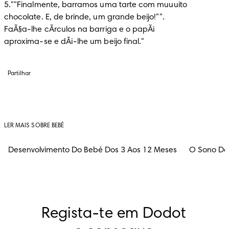
5.""Finalmente, barramos uma tarte com muuuito 
chocolate. E, de brinde, um grande beijo!"".
FaÃ§a-lhe cÃ­rculos na barriga e o papÃ¡
aproxima-se e dÃ¡-lhe um beijo final."
Partilhar
LER MAIS SOBRE BEBÉ
Desenvolvimento Do Bebé Dos 3 Aos 12 Meses
O Sono Do
Regista-te em Dodot 