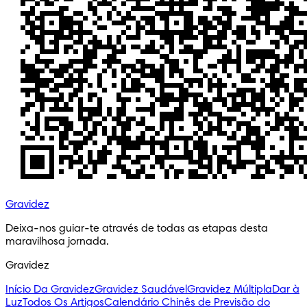
Gravidez
Deixa-nos guiar-te através de todas as etapas desta 
maravilhosa jornada.
Gravidez
Início Da Gravidez
Gravidez Saudável
Gravidez Múltipla
Dar à
Luz
Todos Os Artigos
Calendário Chinês de Previsão do