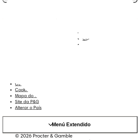
Descobre Dodot VIP
Regista-te na Dodot
Contacta-nos
Sobre Nós
Termos e Condições
Declaração de Acessibilidade
Privacidade
Os Meus Dados
Cookies
Mapa do Site
Site da P&G
Alterar o País
Menú Extendido
© 2026 Procter & Gamble