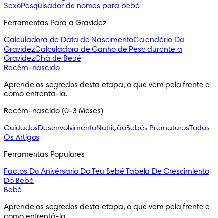
Sexo
Pesquisador de nomes para bebé
Ferramentas Para a Gravidez
Calculadora de Data de Nascimento
Calendário Da
Gravidez
Calculadora de Ganho de Peso durante a
Gravidez
Chá de Bebé
Recém-nascido
Aprende os segredos desta etapa, o que vem pela frente e 
como enfrentá-la.
Recém-nascido (0-3 Meses)
Cuidados
Desenvolvimento
Nutrição
Bebés Prematuros
Todos
Os Artigos
Ferramentas Populares
Factos Do Anivérsario Do Teu Bebé
Tabela De Crescimiento
Do Bebé
Bebé
Aprende os segredos desta etapa, o que vem pela frente e 
como enfrentá-la.