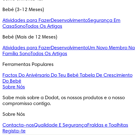
Bebé (3-12 Meses)
Atividades para Fazer
Desenvolvimento
Segurança Em
Casa
Sono
Todos Os Artigos
Bebé (Mais de 12 Meses)
Atividades para Fazer
Desenvolvimento
Um Novo Membro Na
Família
Sono
Todos Os Artigos
Ferramentas Populares
Factos Do Anivérsario Do Teu Bebé
Tabela De Crescimiento
Do Bebé
Sobre Nós
Sabe mais sobre a Dodot, os nossos produtos e o nosso 
compromisso contigo.
Sobre Nós
Contacta-nos
Qualidade E Segurança
Fraldas e Toalhitas
Regista-te