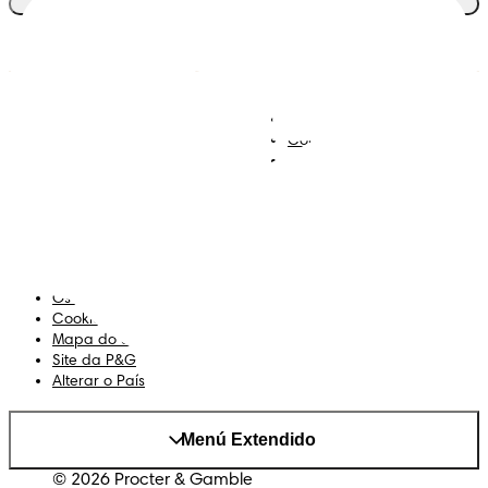
Junta-te ao clube
Descobre Dodot VIP
Regista-te na Dodot
Contacta-nos
Sobre Nós
Termos e Condições
Declaração de Acessibilidade
Privacidade
Os Meus Dados
Cookies
Mapa do Site
Site da P&G
Alterar o País
Menú Extendido
© 2026 Procter & Gamble