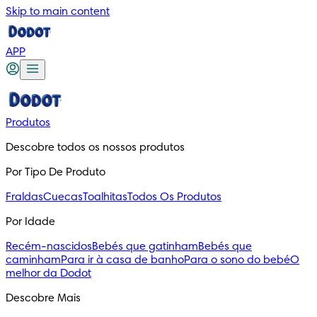
Skip to main content
APP
Produtos
Descobre todos os nossos produtos
Por Tipo De Produto
Fraldas
Cuecas
Toalhitas
Todos Os Produtos
Por Idade
Recém-nascidos
Bebés que gatinham
Bebés que
caminham
Para ir à casa de banho
Para o sono do bebé
O
melhor da Dodot
Descobre Mais