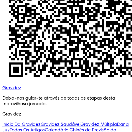
Gravidez
Deixa-nos guiar-te através de todas as etapas desta 
maravilhosa jornada.
Gravidez
Início Da Gravidez
Gravidez Saudável
Gravidez Múltipla
Dar à
Luz
Todos Os Artigos
Calendário Chinês de Previsão do