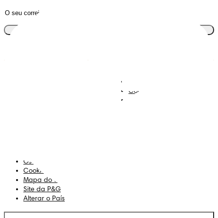
Junta-te ao clube
Descobre Dodot VIP
Regista-te na Dodot
Contacta-nos
Sobre Nós
Termos e Condições
Declaração de Acessibilidade
Privacidade
Os Meus Dados
Cookies
Mapa do Site
Site da P&G
Alterar o País