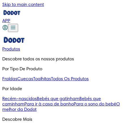
Skip to main content
APP
Produtos
Descobre todos os nossos produtos
Por Tipo De Produto
Fraldas
Cuecas
Toalhitas
Todos Os Produtos
Por Idade
Recém-nascidos
Bebés que gatinham
Bebés que
caminham
Para ir à casa de banho
Para o sono do bebé
O
melhor da Dodot
Descobre Mais