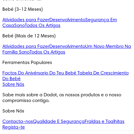
Bebé (3-12 Meses)
Atividades para Fazer
Desenvolvimento
Segurança Em
Casa
Sono
Todos Os Artigos
Bebé (Mais de 12 Meses)
Atividades para Fazer
Desenvolvimento
Um Novo Membro Na
Família
Sono
Todos Os Artigos
Ferramentas Populares
Factos Do Anivérsario Do Teu Bebé
Tabela De Crescimiento
Do Bebé
Sobre Nós
Sabe mais sobre a Dodot, os nossos produtos e o nosso 
compromisso contigo.
Sobre Nós
Contacta-nos
Qualidade E Segurança
Fraldas e Toalhitas
Regista-te