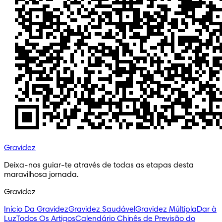
Gravidez
Deixa-nos guiar-te através de todas as etapas desta 
maravilhosa jornada.
Gravidez
Início Da Gravidez
Gravidez Saudável
Gravidez Múltipla
Dar à
Luz
Todos Os Artigos
Calendário Chinês de Previsão do