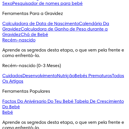
Sexo
Pesquisador de nomes para bebé
Ferramentas Para a Gravidez
Calculadora de Data de Nascimento
Calendário Da
Gravidez
Calculadora de Ganho de Peso durante a
Gravidez
Chá de Bebé
Recém-nascido
Aprende os segredos desta etapa, o que vem pela frente e 
como enfrentá-la.
Recém-nascido (0-3 Meses)
Cuidados
Desenvolvimento
Nutrição
Bebés Prematuros
Todos
Os Artigos
Ferramentas Populares
Factos Do Anivérsario Do Teu Bebé
Tabela De Crescimiento
Do Bebé
Bebé
Aprende os segredos desta etapa, o que vem pela frente e 
como enfrentá-la.