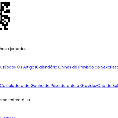
lhosa jornada.
Luz
Todos Os Artigos
Calendário Chinês de Previsão do Sexo
Pes
Calculadora de Ganho de Peso durante a Gravidez
Chá de Be
omo enfrentá-la.