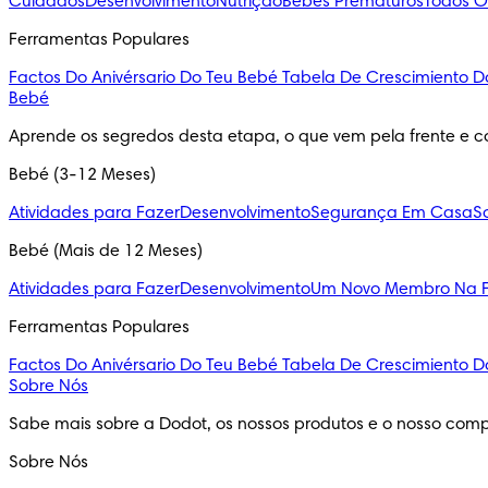
Cuidados
Desenvolvimento
Nutrição
Bebés Prematuros
Todos O
Ferramentas Populares
Factos Do Anivérsario Do Teu Bebé
Tabela De Crescimiento D
Bebé
Aprende os segredos desta etapa, o que vem pela frente e c
Bebé (3-12 Meses)
Atividades para Fazer
Desenvolvimento
Segurança Em Casa
S
Bebé (Mais de 12 Meses)
Atividades para Fazer
Desenvolvimento
Um Novo Membro Na F
Ferramentas Populares
Factos Do Anivérsario Do Teu Bebé
Tabela De Crescimiento D
Sobre Nós
Sabe mais sobre a Dodot, os nossos produtos e o nosso comp
Sobre Nós