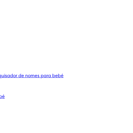
quisador de nomes para bebé
bé