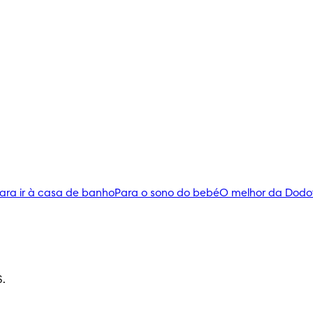
ara ir à casa de banho
Para o sono do bebé
O melhor da Dodo
S.