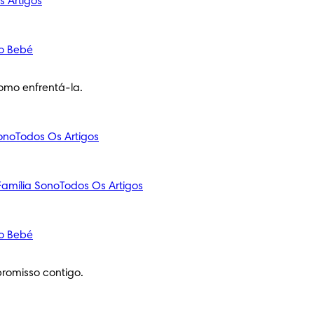
s Artigos
o Bebé
omo enfrentá-la.
ono
Todos Os Artigos
amília
Sono
Todos Os Artigos
o Bebé
romisso contigo.