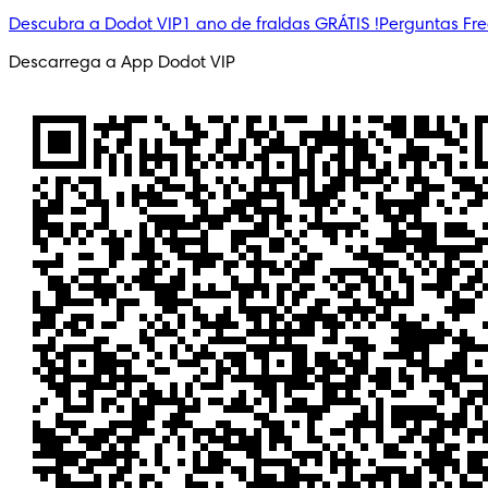
Descubra a Dodot VIP
1 ano de fraldas GRÁTIS !
Perguntas Fr
Descarrega a App Dodot VIP