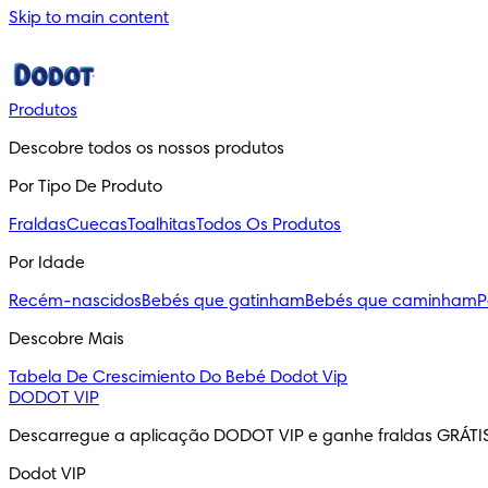
Skip to main content
Produtos
Descobre todos os nossos produtos
Por Tipo De Produto
Fraldas
Cuecas
Toalhitas
Todos Os Produtos
Por Idade
Recém-nascidos
Bebés que gatinham
Bebés que caminham
P
Descobre Mais
Tabela De Crescimiento Do Bebé
Dodot Vip
DODOT VIP
Descarregue a aplicação DODOT VIP e ganhe fraldas GRÁTI
Dodot VIP