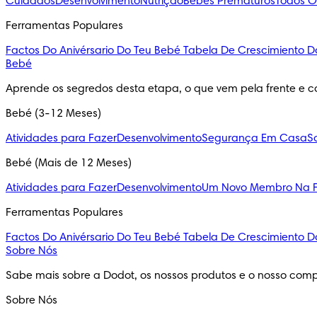
Cuidados
Desenvolvimento
Nutrição
Bebés Prematuros
Todos O
Ferramentas Populares
Factos Do Anivérsario Do Teu Bebé
Tabela De Crescimiento D
Bebé
Aprende os segredos desta etapa, o que vem pela frente e c
Bebé (3-12 Meses)
Atividades para Fazer
Desenvolvimento
Segurança Em Casa
S
Bebé (Mais de 12 Meses)
Atividades para Fazer
Desenvolvimento
Um Novo Membro Na F
Ferramentas Populares
Factos Do Anivérsario Do Teu Bebé
Tabela De Crescimiento D
Sobre Nós
Sabe mais sobre a Dodot, os nossos produtos e o nosso comp
Sobre Nós