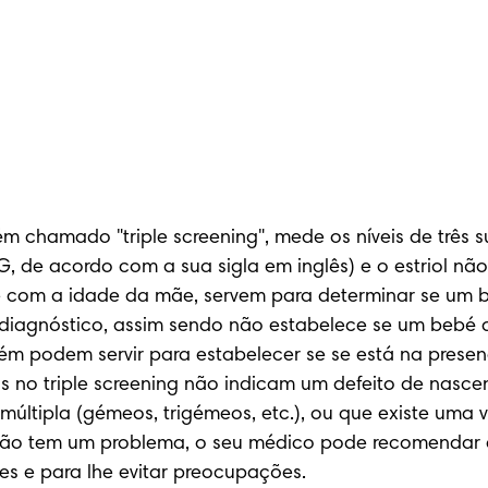
m chamado "triple screening", mede os níveis de três 
, de acordo com a sua sigla em inglês) e o estriol nã
nte com a idade da mãe, servem para determinar se um b
iagnóstico, assim sendo não estabelece se um bebé ap
bém podem servir para estabelecer se se está na prese
s no triple screening não indicam um defeito de nascenç
últipla (gémeos, trigémeos, etc.), ou que existe uma v
ue não tem um problema, o seu médico pode recomenda
es e para lhe evitar preocupações.