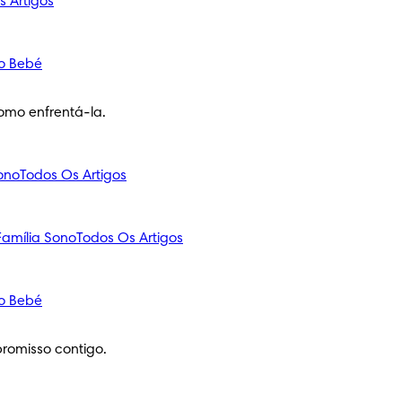
s Artigos
o Bebé
omo enfrentá-la.
ono
Todos Os Artigos
amília
Sono
Todos Os Artigos
o Bebé
romisso contigo.