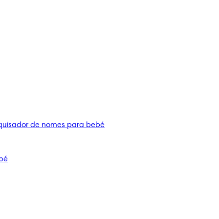
quisador de nomes para bebé
bé