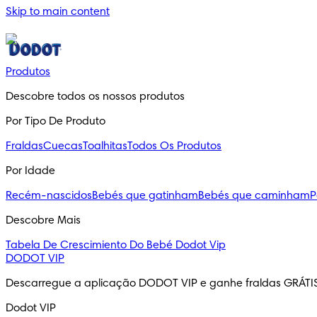
Skip to main content
Produtos
Descobre todos os nossos produtos
Por Tipo De Produto
Fraldas
Cuecas
Toalhitas
Todos Os Produtos
Por Idade
Recém-nascidos
Bebés que gatinham
Bebés que caminham
P
Descobre Mais
Tabela De Crescimiento Do Bebé
Dodot Vip
DODOT VIP
Descarregue a aplicação DODOT VIP e ganhe fraldas GRÁTI
Dodot VIP