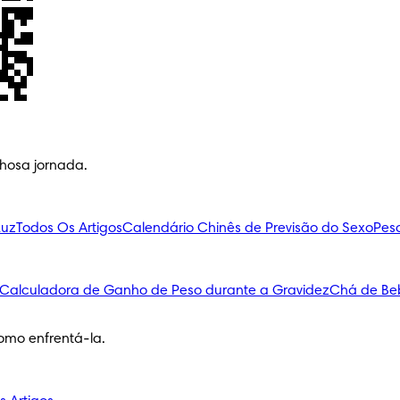
lhosa jornada.
Luz
Todos Os Artigos
Calendário Chinês de Previsão do Sexo
Pes
Calculadora de Ganho de Peso durante a Gravidez
Chá de Be
omo enfrentá-la.