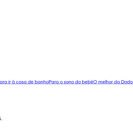
ara ir à casa de banho
Para o sono do bebé
O melhor da Dodo
S.