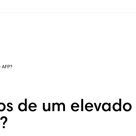
e AFP?
cos de um elevado
?