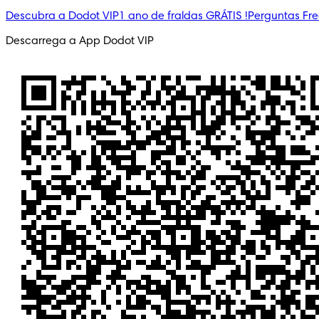
Descubra a Dodot VIP
1 ano de fraldas GRÁTIS !
Perguntas Fr
Descarrega a App Dodot VIP