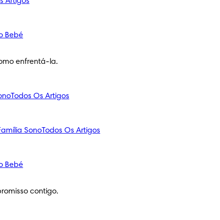
s Artigos
o Bebé
omo enfrentá-la.
ono
Todos Os Artigos
amília
Sono
Todos Os Artigos
o Bebé
romisso contigo.