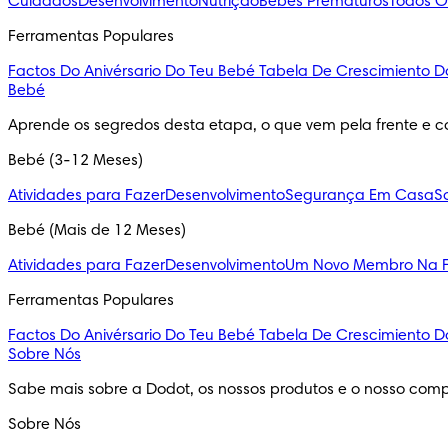
Cuidados
Desenvolvimento
Nutrição
Bebés Prematuros
Todos O
Ferramentas Populares
Factos Do Anivérsario Do Teu Bebé
Tabela De Crescimiento D
Bebé
Aprende os segredos desta etapa, o que vem pela frente e c
Bebé (3-12 Meses)
Atividades para Fazer
Desenvolvimento
Segurança Em Casa
S
Bebé (Mais de 12 Meses)
Atividades para Fazer
Desenvolvimento
Um Novo Membro Na F
Ferramentas Populares
Factos Do Anivérsario Do Teu Bebé
Tabela De Crescimiento D
Sobre Nós
Sabe mais sobre a Dodot, os nossos produtos e o nosso comp
Sobre Nós