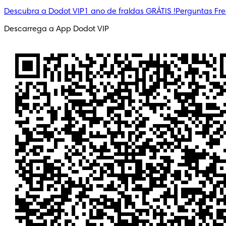
Descubra a Dodot VIP
1 ano de fraldas GRÁTIS !
Perguntas Fr
Descarrega a App Dodot VIP