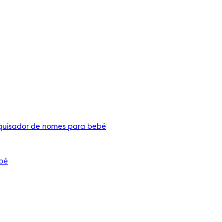
quisador de nomes para bebé
bé