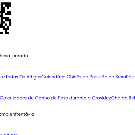
lhosa jornada.
Luz
Todos Os Artigos
Calendário Chinês de Previsão do Sexo
Pes
Calculadora de Ganho de Peso durante a Gravidez
Chá de Be
omo enfrentá-la.