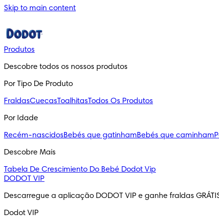
Skip to main content
Produtos
Descobre todos os nossos produtos
Por Tipo De Produto
Fraldas
Cuecas
Toalhitas
Todos Os Produtos
Por Idade
Recém-nascidos
Bebés que gatinham
Bebés que caminham
P
Descobre Mais
Tabela De Crescimiento Do Bebé
Dodot Vip
DODOT VIP
Descarregue a aplicação DODOT VIP e ganhe fraldas GRÁTI
Dodot VIP