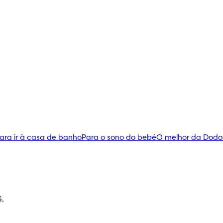
ara ir à casa de banho
Para o sono do bebé
O melhor da Dodo
S.