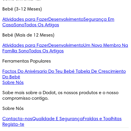
Bebé (3-12 Meses)
Atividades para Fazer
Desenvolvimento
Segurança Em
Casa
Sono
Todos Os Artigos
Bebé (Mais de 12 Meses)
Atividades para Fazer
Desenvolvimento
Um Novo Membro Na
Família
Sono
Todos Os Artigos
Ferramentas Populares
Factos Do Anivérsario Do Teu Bebé
Tabela De Crescimiento
Do Bebé
Sobre Nós
Sabe mais sobre a Dodot, os nossos produtos e o nosso 
compromisso contigo.
Sobre Nós
Contacta-nos
Qualidade E Segurança
Fraldas e Toalhitas
Regista-te