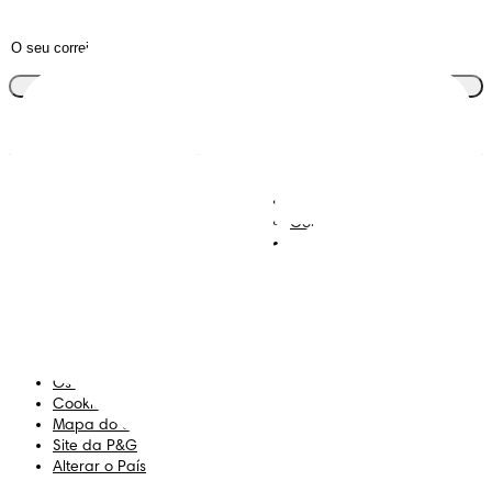
Junta-te ao clube
Descobre Dodot VIP
Regista-te na Dodot
Contacta-nos
Sobre Nós
Termos e Condições
Declaração de Acessibilidade
Privacidade
Os Meus Dados
Cookies
Mapa do Site
Site da P&G
Alterar o País