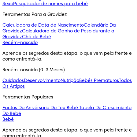
Sexo
Pesquisador de nomes para bebé
Ferramentas Para a Gravidez
Calculadora de Data de Nascimento
Calendário Da
Gravidez
Calculadora de Ganho de Peso durante a
Gravidez
Chá de Bebé
Recém-nascido
Aprende os segredos desta etapa, o que vem pela frente e 
como enfrentá-la.
Recém-nascido (0-3 Meses)
Cuidados
Desenvolvimento
Nutrição
Bebés Prematuros
Todos
Os Artigos
Ferramentas Populares
Factos Do Anivérsario Do Teu Bebé
Tabela De Crescimiento
Do Bebé
Bebé
Aprende os segredos desta etapa, o que vem pela frente e 
como enfrentá-la.