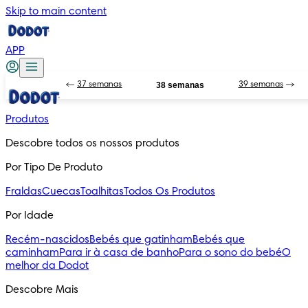
Skip to main content
APP
37 semanas
38 semanas
39 semanas
Produtos
Descobre todos os nossos produtos
Por Tipo De Produto
Fraldas
Cuecas
Toalhitas
Todos Os Produtos
Por Idade
Recém-nascidos
Bebés que gatinham
Bebés que
caminham
Para ir à casa de banho
Para o sono do bebé
O
melhor da Dodot
Descobre Mais