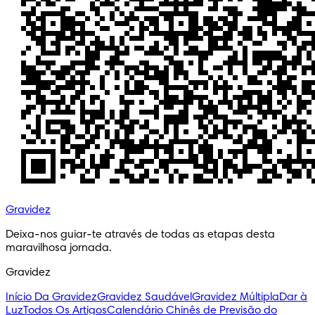
Gravidez
Deixa-nos guiar-te através de todas as etapas desta 
maravilhosa jornada.
Gravidez
Início Da Gravidez
Gravidez Saudável
Gravidez Múltipla
Dar à
Luz
Todos Os Artigos
Calendário Chinês de Previsão do