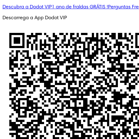
Descubra a Dodot VIP
1 ano de fraldas GRÁTIS !
Perguntas Fr
Descarrega a App Dodot VIP