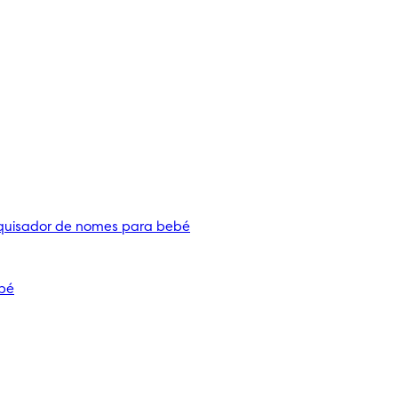
quisador de nomes para bebé
bé