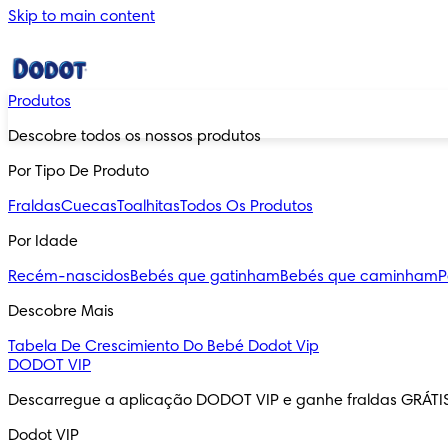
Skip to main content
Produtos
Descobre todos os nossos produtos
Por Tipo De Produto
Fraldas
Cuecas
Toalhitas
Todos Os Produtos
Por Idade
Recém-nascidos
Bebés que gatinham
Bebés que caminham
P
Descobre Mais
Tabela De Crescimiento Do Bebé
Dodot Vip
DODOT VIP
Descarregue a aplicação DODOT VIP e ganhe fraldas GRÁTI
Dodot VIP