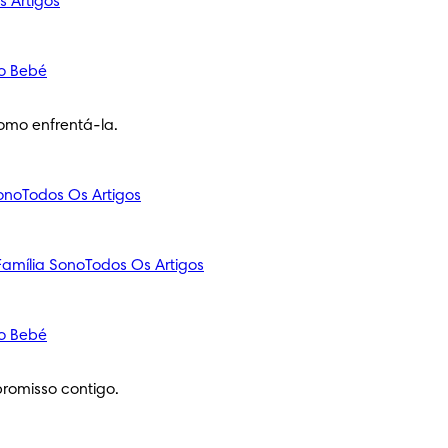
s Artigos
o Bebé
omo enfrentá-la.
ono
Todos Os Artigos
amília
Sono
Todos Os Artigos
o Bebé
romisso contigo.