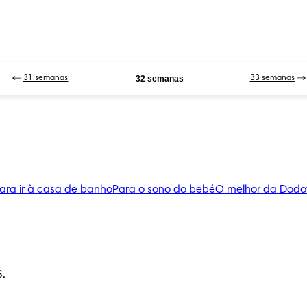
31 semanas
32 semanas
33 semanas
ara ir à casa de banho
Para o sono do bebé
O melhor da Dodo
S.