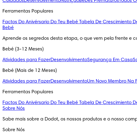
Cuidados
Desenvolvimento
Nutrição
Bebés Prematuros
Todos O
Ferramentas Populares
Factos Do Anivérsario Do Teu Bebé
Tabela De Crescimiento D
Bebé
Aprende os segredos desta etapa, o que vem pela frente e c
Bebé (3-12 Meses)
Atividades para Fazer
Desenvolvimento
Segurança Em Casa
S
Bebé (Mais de 12 Meses)
Atividades para Fazer
Desenvolvimento
Um Novo Membro Na F
Ferramentas Populares
Factos Do Anivérsario Do Teu Bebé
Tabela De Crescimiento D
Sobre Nós
Sabe mais sobre a Dodot, os nossos produtos e o nosso comp
Sobre Nós