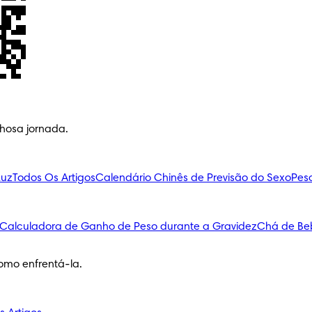
lhosa jornada.
Luz
Todos Os Artigos
Calendário Chinês de Previsão do Sexo
Pes
Calculadora de Ganho de Peso durante a Gravidez
Chá de Be
omo enfrentá-la.