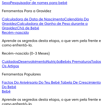
Sexo
Pesquisador de nomes para bebé
Ferramentas Para a Gravidez
Calculadora de Data de Nascimento
Calendário Da
Gravidez
Calculadora de Ganho de Peso durante a
Gravidez
Chá de Bebé
Recém-nascido
Aprende os segredos desta etapa, o que vem pela frente e 
como enfrentá-la.
Recém-nascido (0-3 Meses)
Cuidados
Desenvolvimento
Nutrição
Bebés Prematuros
Todos
Os Artigos
Ferramentas Populares
Factos Do Anivérsario Do Teu Bebé
Tabela De Crescimiento
Do Bebé
Bebé
Aprende os segredos desta etapa, o que vem pela frente e 
como enfrentá-la.