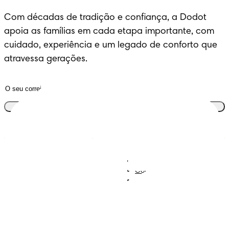
Com décadas de tradição e confiança, a Dodot 
apoia as famílias em cada etapa importante, com 
cuidado, experiência e um legado de conforto que 
atravessa gerações.
Junta-te ao clube
Descobre Dodot VIP
Regista-te na Dodot
Contacta-nos
Sobre Nós
Termos e Condições
Declaração de Acessibilidade