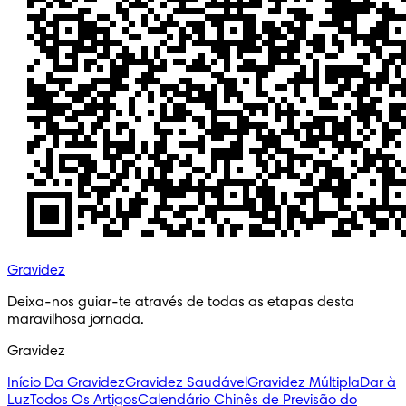
Gravidez
Deixa-nos guiar-te através de todas as etapas desta 
maravilhosa jornada.
Gravidez
Início Da Gravidez
Gravidez Saudável
Gravidez Múltipla
Dar à
Luz
Todos Os Artigos
Calendário Chinês de Previsão do