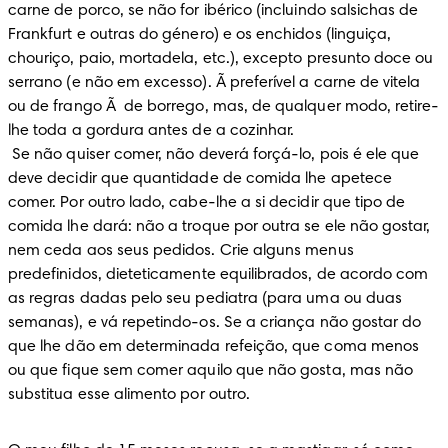
carne de porco, se não for ibérico (incluindo salsichas de 
Frankfurt e outras do género) e os enchidos (linguiça, 
chouriço, paio, mortadela, etc.), excepto presunto doce ou 
serrano (e não em excesso). Ã preferível a carne de vitela 
ou de frango Ã  de borrego, mas, de qualquer modo, retire-
lhe toda a gordura antes de a cozinhar.

 Se não quiser comer, não deverá forçá-lo, pois é ele que 
deve decidir que quantidade de comida lhe apetece 
comer. Por outro lado, cabe-lhe a si decidir que tipo de 
comida lhe dará: não a troque por outra se ele não gostar, 
nem ceda aos seus pedidos. Crie alguns menus 
predefinidos, dieteticamente equilibrados, de acordo com 
as regras dadas pelo seu pediatra (para uma ou duas 
semanas), e vá repetindo-os. Se a criança não gostar do 
que lhe dão em determinada refeição, que coma menos 
ou que fique sem comer aquilo que não gosta, mas não 
substitua esse alimento por outro.