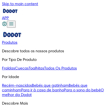
Skip to main content
APP
Produtos
Descobre todos os nossos produtos
Por Tipo De Produto
Fraldas
Cuecas
Toalhitas
Todos Os Produtos
Por Idade
Recém-nascidos
Bebés que gatinham
Bebés que
caminham
Para ir à casa de banho
Para o sono do bebé
O
melhor da Dodot
Descobre Mais