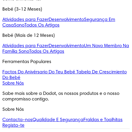
Bebé (3-12 Meses)
Atividades para Fazer
Desenvolvimento
Segurança Em
Casa
Sono
Todos Os Artigos
Bebé (Mais de 12 Meses)
Atividades para Fazer
Desenvolvimento
Um Novo Membro Na
Família
Sono
Todos Os Artigos
Ferramentas Populares
Factos Do Anivérsario Do Teu Bebé
Tabela De Crescimiento
Do Bebé
Sobre Nós
Sabe mais sobre a Dodot, os nossos produtos e o nosso 
compromisso contigo.
Sobre Nós
Contacta-nos
Qualidade E Segurança
Fraldas e Toalhitas
Regista-te