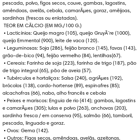
pescada, polvo, figos secos, couve, gambas, lagostins, 
amêndoas, avelãs, cebola, camarÃµes, goraz, amêijoas, 
sardinhas (frescas ou enlatadas). 

 TEOR EM CÃLCIO (EM MG./100 G.)

 • Lacticínios: Queijo magro (105), queijo GruyÃ¨re (1000), 
queijo Emmental (900), leite de vaca (120).

 • Leguminosas: Soja (286), feijão branco (145), favas (143), 
grão-de-bico (94), feijão vermelho (84), lentilhas(67).

 • Cereais: Farinha de soja (223), farinha de trigo (187), pão 
de trigo integral (65), pão de aveia (57).

 • Tubérculos e hortaliças: Salsa (240), agriÃµes (192), 
brócolos (138), cardo-hortense (89), espinafres (85); 
alcachofras (66), nabo, alho francês e cebola

 • Peixes e mariscos: Enguia de rio (414); gambas, lagostins 
e camarÃµes (305); lulas e polvo (263), anchovas (203), 
sardinha fresca / em conserva (95), salmão (66), tamboril, 
pescada, linguado e goraz.

 • Ovos: Gema (142).

 • Outros: Figos secos, amêndoas, avelãs, azeitonas.