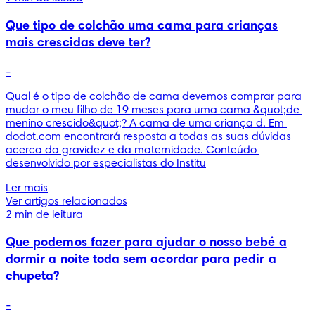
Que tipo de colchão uma cama para crianças
mais crescidas deve ter?
-
Qual é o tipo de colchão de cama devemos comprar para 
mudar o meu filho de 19 meses para uma cama &quot;de 
menino crescido&quot;? A cama de uma criança d. Em 
dodot.com encontrará resposta a todas as suas dúvidas 
acerca da gravidez e da maternidade. Conteúdo 
desenvolvido por especialistas do Institu
Ler mais
Ver artigos relacionados
2 min de leitura
Que podemos fazer para ajudar o nosso bebé a
dormir a noite toda sem acordar para pedir a
chupeta?
-