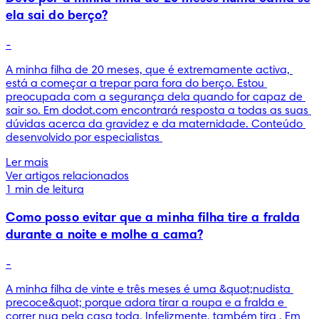
ela sai do berço?
-
A minha filha de 20 meses, que é extremamente activa, 
está a começar a trepar para fora do berço. Estou 
preocupada com a segurança dela quando for capaz de 
sair so. Em dodot.com encontrará resposta a todas as suas 
dúvidas acerca da gravidez e da maternidade. Conteúdo 
desenvolvido por especialistas 
Ler mais
Ver artigos relacionados
1 min de leitura
Como posso evitar que a minha filha tire a fralda
durante a noite e molhe a cama?
-
A minha filha de vinte e três meses é uma &quot;nudista 
precoce&quot; porque adora tirar a roupa e a fralda e 
correr nua pela casa toda. Infelizmente, também tira . Em 