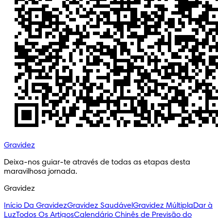
Gravidez
Deixa-nos guiar-te através de todas as etapas desta 
maravilhosa jornada.
Gravidez
Início Da Gravidez
Gravidez Saudável
Gravidez Múltipla
Dar à
Luz
Todos Os Artigos
Calendário Chinês de Previsão do