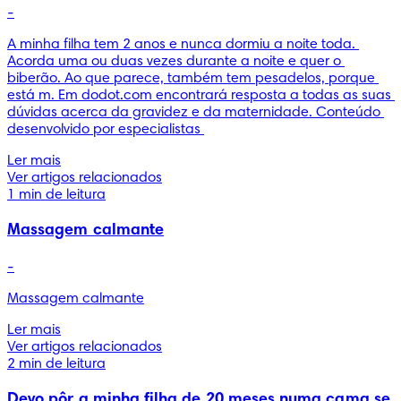
-
A minha filha tem 2 anos e nunca dormiu a noite toda. 
Acorda uma ou duas vezes durante a noite e quer o 
biberão. Ao que parece, também tem pesadelos, porque 
está m. Em dodot.com encontrará resposta a todas as suas 
dúvidas acerca da gravidez e da maternidade. Conteúdo 
desenvolvido por especialistas 
Ler mais
Ver artigos relacionados
1 min de leitura
Massagem calmante
-
Ler mais
Ver artigos relacionados
2 min de leitura
Devo pôr a minha filha de 20 meses numa cama se