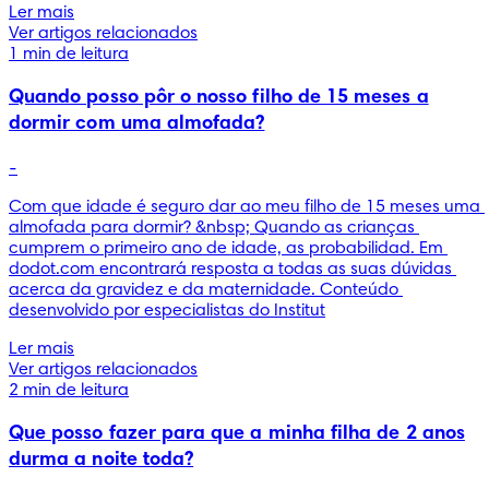
Ler mais
Ver artigos relacionados
1 min de leitura
Quando posso pôr o nosso filho de 15 meses a
dormir com uma almofada?
-
Com que idade é seguro dar ao meu filho de 15 meses uma 
almofada para dormir? &nbsp; Quando as crianças 
cumprem o primeiro ano de idade, as probabilidad. Em 
dodot.com encontrará resposta a todas as suas dúvidas 
acerca da gravidez e da maternidade. Conteúdo 
desenvolvido por especialistas do Institut
Ler mais
Ver artigos relacionados
2 min de leitura
Que posso fazer para que a minha filha de 2 anos
durma a noite toda?