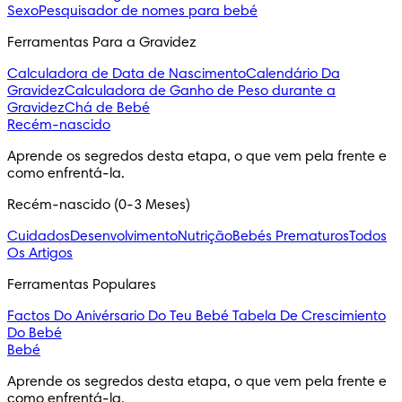
Sexo
Pesquisador de nomes para bebé
Ferramentas Para a Gravidez
Calculadora de Data de Nascimento
Calendário Da
Gravidez
Calculadora de Ganho de Peso durante a
Gravidez
Chá de Bebé
Recém-nascido
Aprende os segredos desta etapa, o que vem pela frente e 
como enfrentá-la.
Recém-nascido (0-3 Meses)
Cuidados
Desenvolvimento
Nutrição
Bebés Prematuros
Todos
Os Artigos
Ferramentas Populares
Factos Do Anivérsario Do Teu Bebé
Tabela De Crescimiento
Do Bebé
Bebé
Aprende os segredos desta etapa, o que vem pela frente e 
como enfrentá-la.