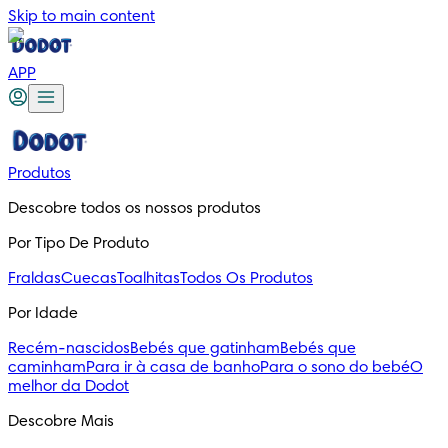
Skip to main content
APP
Produtos
Descobre todos os nossos produtos
Por Tipo De Produto
Fraldas
Cuecas
Toalhitas
Todos Os Produtos
Por Idade
Recém-nascidos
Bebés que gatinham
Bebés que
caminham
Para ir à casa de banho
Para o sono do bebé
O
melhor da Dodot
Descobre Mais