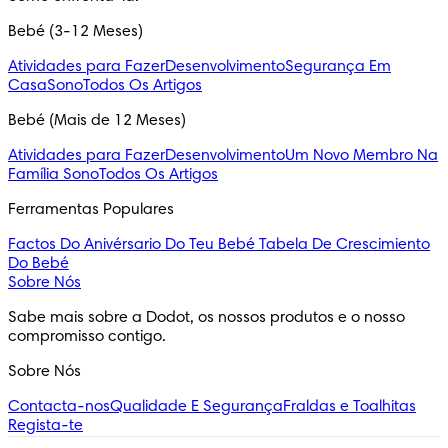
Bebé (3-12 Meses)
Atividades para Fazer
Desenvolvimento
Segurança Em
Casa
Sono
Todos Os Artigos
Bebé (Mais de 12 Meses)
Atividades para Fazer
Desenvolvimento
Um Novo Membro Na
Família
Sono
Todos Os Artigos
Ferramentas Populares
Factos Do Anivérsario Do Teu Bebé
Tabela De Crescimiento
Do Bebé
Sobre Nós
Sabe mais sobre a Dodot, os nossos produtos e o nosso 
compromisso contigo.
Sobre Nós
Contacta-nos
Qualidade E Segurança
Fraldas e Toalhitas
Regista-te