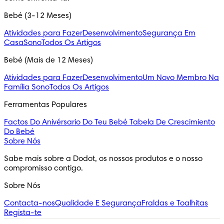
Bebé (3-12 Meses)
Atividades para Fazer
Desenvolvimento
Segurança Em
Casa
Sono
Todos Os Artigos
Bebé (Mais de 12 Meses)
Atividades para Fazer
Desenvolvimento
Um Novo Membro Na
Família
Sono
Todos Os Artigos
Ferramentas Populares
Factos Do Anivérsario Do Teu Bebé
Tabela De Crescimiento
Do Bebé
Sobre Nós
Sabe mais sobre a Dodot, os nossos produtos e o nosso 
compromisso contigo.
Sobre Nós
Contacta-nos
Qualidade E Segurança
Fraldas e Toalhitas
Regista-te