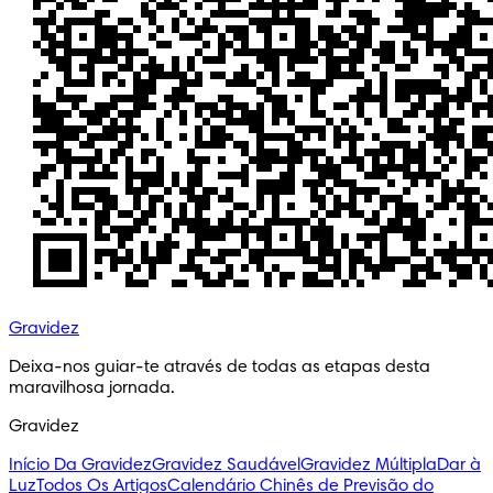
Gravidez
Deixa-nos guiar-te através de todas as etapas desta 
maravilhosa jornada.
Gravidez
Início Da Gravidez
Gravidez Saudável
Gravidez Múltipla
Dar à
Luz
Todos Os Artigos
Calendário Chinês de Previsão do