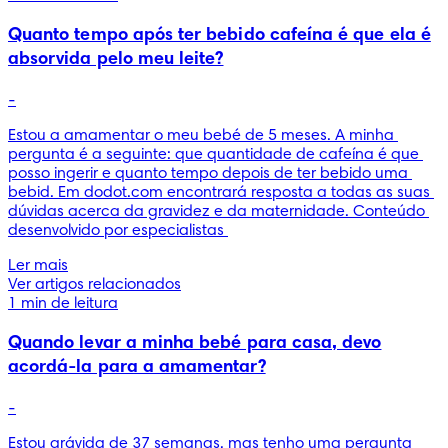
Quanto tempo após ter bebido cafeína é que ela é
absorvida pelo meu leite?
-
Estou a amamentar o meu bebé de 5 meses. A minha 
pergunta é a seguinte: que quantidade de cafeína é que 
posso ingerir e quanto tempo depois de ter bebido uma 
bebid. Em dodot.com encontrará resposta a todas as suas 
dúvidas acerca da gravidez e da maternidade. Conteúdo 
desenvolvido por especialistas 
Ler mais
Ver artigos relacionados
1 min de leitura
Quando levar a minha bebé para casa, devo
acordá-la para a amamentar?
-
Estou grávida de 37 semanas, mas tenho uma pergunta 