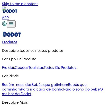
Skip to main content
APP
Produtos
Descobre todos os nossos produtos
Por Tipo De Produto
Fraldas
Cuecas
Toalhitas
Todos Os Produtos
Por Idade
Recém-nascidos
Bebés que gatinham
Bebés que
caminham
Para ir à casa de banho
Para o sono do bebé
O
melhor da Dodot
Descobre Mais