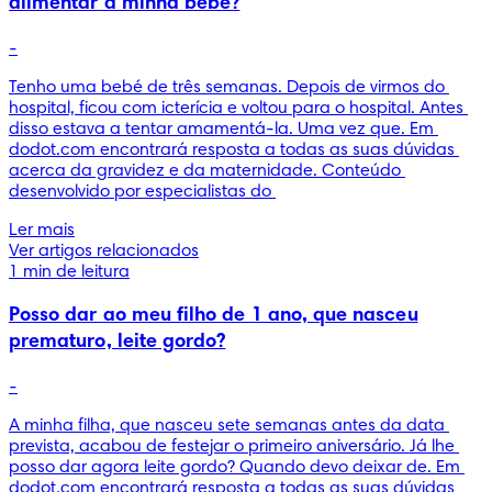
alimentar a minha bebé?
-
Tenho uma bebé de três semanas. Depois de virmos do 
hospital, ficou com icterícia e voltou para o hospital. Antes 
disso estava a tentar amamentá-la. Uma vez que. Em 
dodot.com encontrará resposta a todas as suas dúvidas 
acerca da gravidez e da maternidade. Conteúdo 
desenvolvido por especialistas do 
Ler mais
Ver artigos relacionados
1 min de leitura
Posso dar ao meu filho de 1 ano, que nasceu
prematuro, leite gordo?
-
A minha filha, que nasceu sete semanas antes da data 
prevista, acabou de festejar o primeiro aniversário. Já lhe 
posso dar agora leite gordo? Quando devo deixar de. Em 
dodot.com encontrará resposta a todas as suas dúvidas 