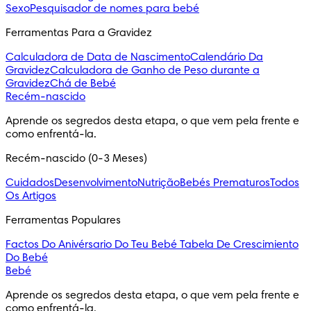
Sexo
Pesquisador de nomes para bebé
Ferramentas Para a Gravidez
Calculadora de Data de Nascimento
Calendário Da
Gravidez
Calculadora de Ganho de Peso durante a
Gravidez
Chá de Bebé
Recém-nascido
Aprende os segredos desta etapa, o que vem pela frente e 
como enfrentá-la.
Recém-nascido (0-3 Meses)
Cuidados
Desenvolvimento
Nutrição
Bebés Prematuros
Todos
Os Artigos
Ferramentas Populares
Factos Do Anivérsario Do Teu Bebé
Tabela De Crescimiento
Do Bebé
Bebé
Aprende os segredos desta etapa, o que vem pela frente e 
como enfrentá-la.