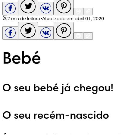
2 min de leitura
•
Atualizado em abril 01, 2020
Bebé
O seu bebé já chegou!
O seu recém-nascido