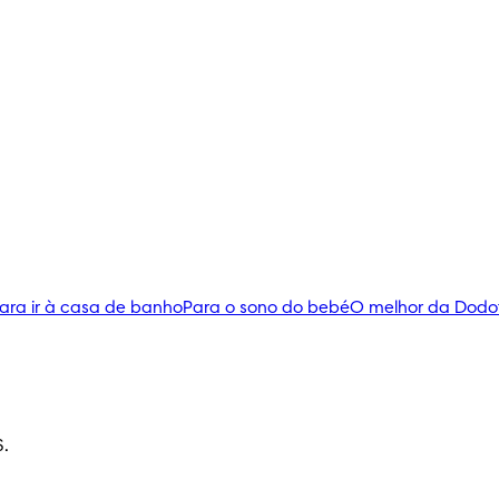
ara ir à casa de banho
Para o sono do bebé
O melhor da Dodo
S.