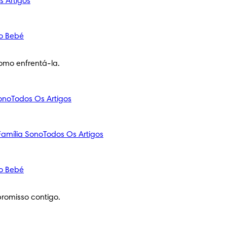
s Artigos
o Bebé
omo enfrentá-la.
ono
Todos Os Artigos
amília
Sono
Todos Os Artigos
o Bebé
romisso contigo.