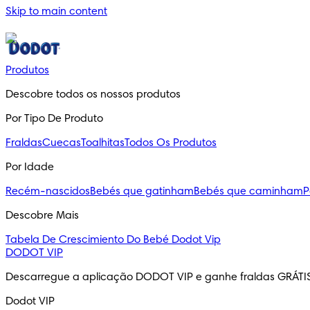
Skip to main content
Produtos
Descobre todos os nossos produtos
Por Tipo De Produto
Fraldas
Cuecas
Toalhitas
Todos Os Produtos
Por Idade
Recém-nascidos
Bebés que gatinham
Bebés que caminham
P
Descobre Mais
Tabela De Crescimiento Do Bebé
Dodot Vip
DODOT VIP
Descarregue a aplicação DODOT VIP e ganhe fraldas GRÁTI
Dodot VIP