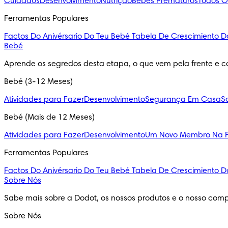
Cuidados
Desenvolvimento
Nutrição
Bebés Prematuros
Todos O
Ferramentas Populares
Factos Do Anivérsario Do Teu Bebé
Tabela De Crescimiento D
Bebé
Aprende os segredos desta etapa, o que vem pela frente e c
Bebé (3-12 Meses)
Atividades para Fazer
Desenvolvimento
Segurança Em Casa
S
Bebé (Mais de 12 Meses)
Atividades para Fazer
Desenvolvimento
Um Novo Membro Na F
Ferramentas Populares
Factos Do Anivérsario Do Teu Bebé
Tabela De Crescimiento D
Sobre Nós
Sabe mais sobre a Dodot, os nossos produtos e o nosso comp
Sobre Nós