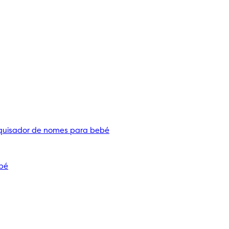
quisador de nomes para bebé
bé