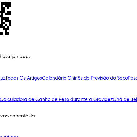
lhosa jornada.
Luz
Todos Os Artigos
Calendário Chinês de Previsão do Sexo
Pes
Calculadora de Ganho de Peso durante a Gravidez
Chá de Be
omo enfrentá-la.