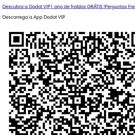
Descubra a Dodot VIP
1 ano de fraldas GRÁTIS !
Perguntas Fr
Descarrega a App Dodot VIP