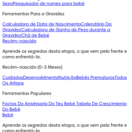
Sexo
Pesquisador de nomes para bebé
Ferramentas Para a Gravidez
Calculadora de Data de Nascimento
Calendário Da
Gravidez
Calculadora de Ganho de Peso durante a
Gravidez
Chá de Bebé
Recém-nascido
Aprende os segredos desta etapa, o que vem pela frente e 
como enfrentá-la.
Recém-nascido (0-3 Meses)
Cuidados
Desenvolvimento
Nutrição
Bebés Prematuros
Todos
Os Artigos
Ferramentas Populares
Factos Do Anivérsario Do Teu Bebé
Tabela De Crescimiento
Do Bebé
Bebé
Aprende os segredos desta etapa, o que vem pela frente e 
como enfrentá-la.