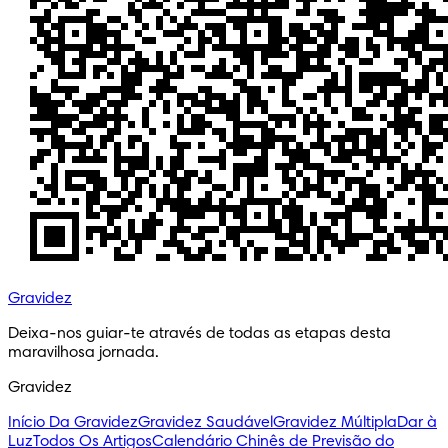
Gravidez
Deixa-nos guiar-te através de todas as etapas desta 
maravilhosa jornada.
Gravidez
Início Da Gravidez
Gravidez Saudável
Gravidez Múltipla
Dar à
Luz
Todos Os Artigos
Calendário Chinês de Previsão do