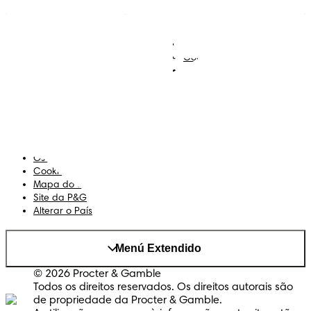
Descobre Dodot VIP
Regista-te na Dodot
Contacta-nos
Sobre Nós
Termos e Condições
Declaração de Acessibilidade
Privacidade
Os Meus Dados
Cookies
Mapa do Site
Site da P&G
Alterar o País
Menú Extendido
© 2026 Procter & Gamble
Todos os direitos reservados. Os direitos autorais são
de propriedade da Procter & Gamble.