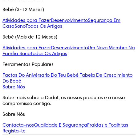
Bebé (3-12 Meses)
Atividades para Fazer
Desenvolvimento
Segurança Em
Casa
Sono
Todos Os Artigos
Bebé (Mais de 12 Meses)
Atividades para Fazer
Desenvolvimento
Um Novo Membro Na
Família
Sono
Todos Os Artigos
Ferramentas Populares
Factos Do Anivérsario Do Teu Bebé
Tabela De Crescimiento
Do Bebé
Sobre Nós
Sabe mais sobre a Dodot, os nossos produtos e o nosso 
compromisso contigo.
Sobre Nós
Contacta-nos
Qualidade E Segurança
Fraldas e Toalhitas
Regista-te