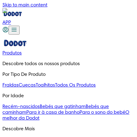
Skip to main content
APP
Produtos
Descobre todos os nossos produtos
Por Tipo De Produto
Fraldas
Cuecas
Toalhitas
Todos Os Produtos
Por Idade
Recém-nascidos
Bebés que gatinham
Bebés que
caminham
Para ir à casa de banho
Para o sono do bebé
O
melhor da Dodot
Descobre Mais