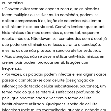
ou parafina.

• Convém evitar sempre coçar a zona e, se as picadas 
forem múltiplas ou se tiver muita comichão, podem-se 
aplicar compressas frias, loção de calamina e/ou tomar 
anti-histamínicos por via oral. Convém lembrar que os anti-
histamínicos são medicamentos e, como tal, requerem 
receita médica. Não devem ser combinados com álcool, já 
que poderiam diminuir os reflexos durante a condução, 
mesmo os que não provocam sono ou efeitos sedativos.

• Mas atenção: não se devem utilizar anti-histamínicos em 
creme, pois podem provocar sensibilizações com 
frequência.

• Por vezes, as picadas podem infectar e, em alguns casos, 
passar a complicar-se com celulite (designação de 
inflamação do tecido celular subcutáneosubcutâneo), um 
termo médico que se refere Ã s infecções profundas da 
pele, que não tem nada a ver com o termo celulite 
habitualmente utilizado. Qualquer suspeita de celulite 
infecciosa (pele muito avermelhada, quente e inchada em 