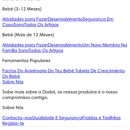
Bebé (3-12 Meses)
Atividades para Fazer
Desenvolvimento
Segurança Em
Casa
Sono
Todos Os Artigos
Bebé (Mais de 12 Meses)
Atividades para Fazer
Desenvolvimento
Um Novo Membro Na
Família
Sono
Todos Os Artigos
Ferramentas Populares
Factos Do Anivérsario Do Teu Bebé
Tabela De Crescimiento
Do Bebé
Sobre Nós
Sabe mais sobre a Dodot, os nossos produtos e o nosso 
compromisso contigo.
Sobre Nós
Contacta-nos
Qualidade E Segurança
Fraldas e Toalhitas
Regista-te