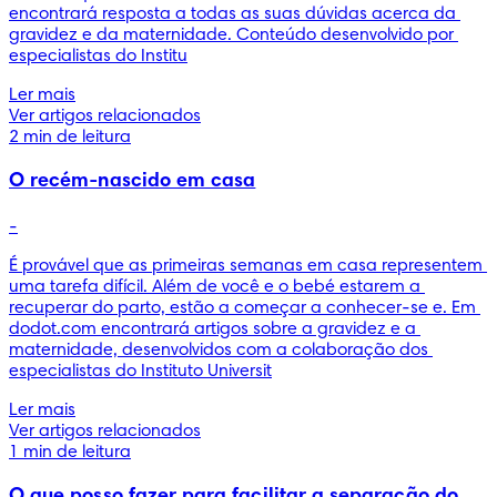
encontrará resposta a todas as suas dúvidas acerca da 
gravidez e da maternidade. Conteúdo desenvolvido por 
especialistas do Institu
Ler mais
Ver artigos relacionados
2 min de leitura
O recém-nascido em casa
-
É provável que as primeiras semanas em casa representem 
uma tarefa difícil. Além de você e o bebé estarem a 
recuperar do parto, estão a começar a conhecer-se e. Em 
dodot.com encontrará artigos sobre a gravidez e a 
maternidade, desenvolvidos com a colaboração dos 
especialistas do Instituto Universit
Ler mais
Ver artigos relacionados
1 min de leitura
O que posso fazer para facilitar a separação do