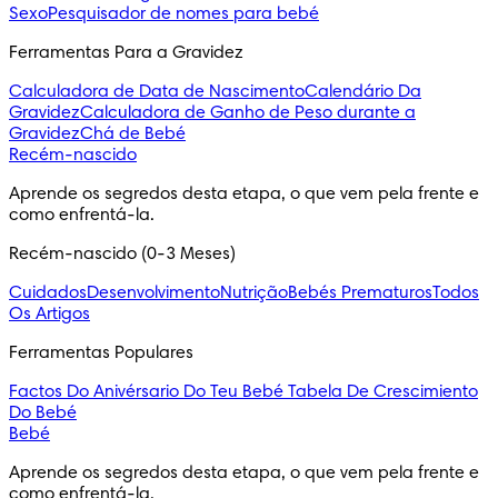
Sexo
Pesquisador de nomes para bebé
Ferramentas Para a Gravidez
Calculadora de Data de Nascimento
Calendário Da
Gravidez
Calculadora de Ganho de Peso durante a
Gravidez
Chá de Bebé
Recém-nascido
Aprende os segredos desta etapa, o que vem pela frente e 
como enfrentá-la.
Recém-nascido (0-3 Meses)
Cuidados
Desenvolvimento
Nutrição
Bebés Prematuros
Todos
Os Artigos
Ferramentas Populares
Factos Do Anivérsario Do Teu Bebé
Tabela De Crescimiento
Do Bebé
Bebé
Aprende os segredos desta etapa, o que vem pela frente e 
como enfrentá-la.