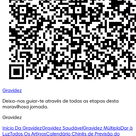
Gravidez
Deixa-nos guiar-te através de todas as etapas desta 
maravilhosa jornada.
Gravidez
Início Da Gravidez
Gravidez Saudável
Gravidez Múltipla
Dar à
Luz
Todos Os Artigos
Calendário Chinês de Previsão do