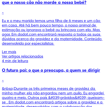
que o nosso cão não morde a nossa bebé?
-
Eu e o meu marido temos uma filha de 6 meses e um cão 
em casa. Até há bem pouco tempo, o nosso animal de 
estimação ou ignorava a bebé ou brincava com ela. Mas 
agor. Em dodot.com encontrará resposta a todas as suas 
dúvidas acerca da gravidez e da maternidade. Conteúdo 
desenvolvido por especialistas 
Ler mais
Ver artigos relacionados
4 min de leitura
O futuro pai: o que o preocupa, a quem se dirigir
-
&nbsp;Durante os três primeiros meses de gravidez da 
minha mulher, ela não engordou nem um quilo. Eu engordei 
quatro e meio. Outros pais &#039;grávidos&#039; queixam-
se . Em dodot.com encontrará artigos sobre a gravidez e a 
maternidade, desenvolvidos com a colaboração dos 