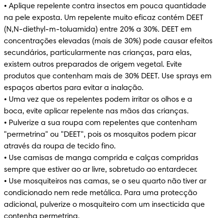
• Aplique repelente contra insectos em pouca quantidade 
na pele exposta. Um repelente muito eficaz contém DEET 
(N,N-diethyl-m-toluamida) entre 20% a 30%. DEET em 
concentrações elevadas (mais de 30%) pode causar efeitos 
secundários, particularmente nas crianças, para elas, 
existem outros preparados de origem vegetal. Evite 
produtos que contenham mais de 30% DEET. Use sprays em 
espaços abertos para evitar a inalação.

• Uma vez que os repelentes podem irritar os olhos e a 
boca, evite aplicar repelente nas mãos das crianças.

• Pulverize a sua roupa com repelentes que contenham 
"permetrina" ou "DEET", pois os mosquitos podem picar 
através da roupa de tecido fino.

• Use camisas de manga comprida e calças compridas 
sempre que estiver ao ar livre, sobretudo ao entardecer.

• Use mosquiteiros nas camas, se o seu quarto não tiver ar 
condicionado nem rede metálica. Para uma protecção 
adicional, pulverize o mosquiteiro com um insecticida que 
contenha permetrina.
