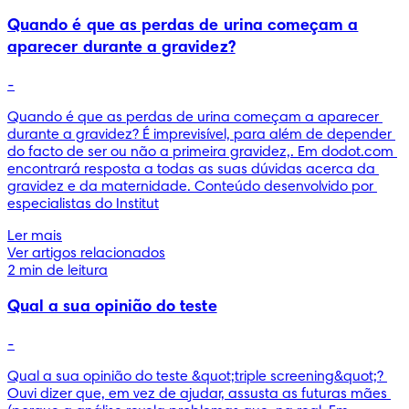
Quando é que as perdas de urina começam a
aparecer durante a gravidez?
-
Quando é que as perdas de urina começam a aparecer 
durante a gravidez? É imprevisível, para além de depender 
do facto de ser ou não a primeira gravidez,. Em dodot.com 
encontrará resposta a todas as suas dúvidas acerca da 
gravidez e da maternidade. Conteúdo desenvolvido por 
especialistas do Institut
Ler mais
Ver artigos relacionados
2 min de leitura
Qual a sua opinião do teste
-
Qual a sua opinião do teste &quot;triple screening&quot;? 
Ouvi dizer que, em vez de ajudar, assusta as futuras mães 