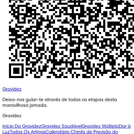
Gravidez
Deixa-nos guiar-te através de todas as etapas desta 
maravilhosa jornada.
Gravidez
Início Da Gravidez
Gravidez Saudável
Gravidez Múltipla
Dar à
Luz
Todos Os Artigos
Calendário Chinês de Previsão do