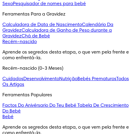
Sexo
Pesquisador de nomes para bebé
Ferramentas Para a Gravidez
Calculadora de Data de Nascimento
Calendário Da
Gravidez
Calculadora de Ganho de Peso durante a
Gravidez
Chá de Bebé
Recém-nascido
Aprende os segredos desta etapa, o que vem pela frente e 
como enfrentá-la.
Recém-nascido (0-3 Meses)
Cuidados
Desenvolvimento
Nutrição
Bebés Prematuros
Todos
Os Artigos
Ferramentas Populares
Factos Do Anivérsario Do Teu Bebé
Tabela De Crescimiento
Do Bebé
Bebé
Aprende os segredos desta etapa, o que vem pela frente e 
como enfrentá-la.