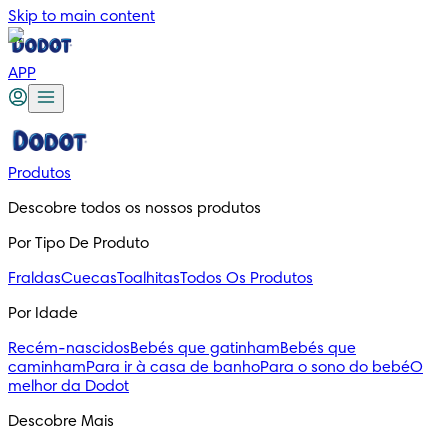
Skip to main content
APP
Produtos
Descobre todos os nossos produtos
Por Tipo De Produto
Fraldas
Cuecas
Toalhitas
Todos Os Produtos
Por Idade
Recém-nascidos
Bebés que gatinham
Bebés que
caminham
Para ir à casa de banho
Para o sono do bebé
O
melhor da Dodot
Descobre Mais