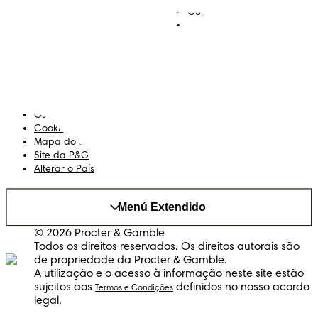
Contacta-nos
Sobre Nós
Termos e Condições
Declaração de Acessibilidade
Privacidade
Os Meus Dados
Cookies
Mapa do Site
Site da P&G
Alterar o País
Menú Extendido
© 2026 Procter & Gamble
Todos os direitos reservados. Os direitos autorais são
de propriedade da Procter & Gamble.
A utilização e o acesso à informação neste site estão
sujeitos aos
definidos no nosso acordo
Termos e Condições
legal.