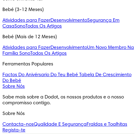
Bebé (3-12 Meses)
Atividades para Fazer
Desenvolvimento
Segurança Em
Casa
Sono
Todos Os Artigos
Bebé (Mais de 12 Meses)
Atividades para Fazer
Desenvolvimento
Um Novo Membro Na
Família
Sono
Todos Os Artigos
Ferramentas Populares
Factos Do Anivérsario Do Teu Bebé
Tabela De Crescimiento
Do Bebé
Sobre Nós
Sabe mais sobre a Dodot, os nossos produtos e o nosso 
compromisso contigo.
Sobre Nós
Contacta-nos
Qualidade E Segurança
Fraldas e Toalhitas
Regista-te