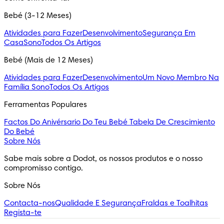
Bebé (3-12 Meses)
Atividades para Fazer
Desenvolvimento
Segurança Em
Casa
Sono
Todos Os Artigos
Bebé (Mais de 12 Meses)
Atividades para Fazer
Desenvolvimento
Um Novo Membro Na
Família
Sono
Todos Os Artigos
Ferramentas Populares
Factos Do Anivérsario Do Teu Bebé
Tabela De Crescimiento
Do Bebé
Sobre Nós
Sabe mais sobre a Dodot, os nossos produtos e o nosso 
compromisso contigo.
Sobre Nós
Contacta-nos
Qualidade E Segurança
Fraldas e Toalhitas
Regista-te