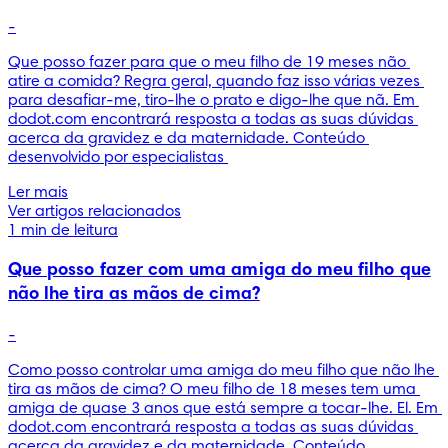
-
Que posso fazer para que o meu filho de 19 meses não 
atire a comida? Regra geral, quando faz isso várias vezes 
para desafiar-me, tiro-lhe o prato e digo-lhe que nã. Em 
dodot.com encontrará resposta a todas as suas dúvidas 
acerca da gravidez e da maternidade. Conteúdo 
desenvolvido por especialistas 
Ler mais
Ver artigos relacionados
1 min de leitura
Que posso fazer com uma amiga do meu filho que
não lhe tira as mãos de cima?
-
Como posso controlar uma amiga do meu filho que não lhe 
tira as mãos de cima? O meu filho de 18 meses tem uma 
amiga de quase 3 anos que está sempre a tocar-lhe. El. Em 
dodot.com encontrará resposta a todas as suas dúvidas 
acerca da gravidez e da maternidade. Conteúdo 