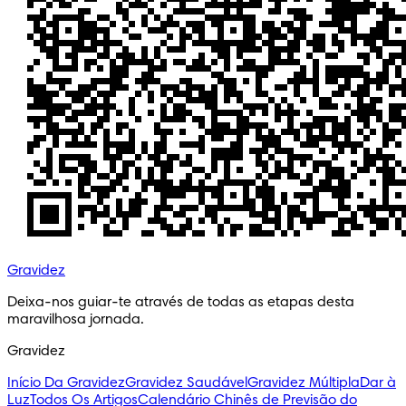
Gravidez
Deixa-nos guiar-te através de todas as etapas desta 
maravilhosa jornada.
Gravidez
Início Da Gravidez
Gravidez Saudável
Gravidez Múltipla
Dar à
Luz
Todos Os Artigos
Calendário Chinês de Previsão do