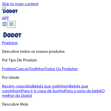
Skip to main content
APP
Produtos
Descobre todos os nossos produtos
Por Tipo De Produto
Fraldas
Cuecas
Toalhitas
Todos Os Produtos
Por Idade
Recém-nascidos
Bebés que gatinham
Bebés que
caminham
Para ir à casa de banho
Para o sono do bebé
O
melhor da Dodot
Descobre Mais