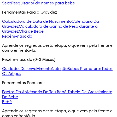
Sexo
Pesquisador de nomes para bebé
Ferramentas Para a Gravidez
Calculadora de Data de Nascimento
Calendário Da
Gravidez
Calculadora de Ganho de Peso durante a
Gravidez
Chá de Bebé
Recém-nascido
Aprende os segredos desta etapa, o que vem pela frente e 
como enfrentá-la.
Recém-nascido (0-3 Meses)
Cuidados
Desenvolvimento
Nutrição
Bebés Prematuros
Todos
Os Artigos
Ferramentas Populares
Factos Do Anivérsario Do Teu Bebé
Tabela De Crescimiento
Do Bebé
Bebé
Aprende os segredos desta etapa, o que vem pela frente e 
como enfrentá-la.