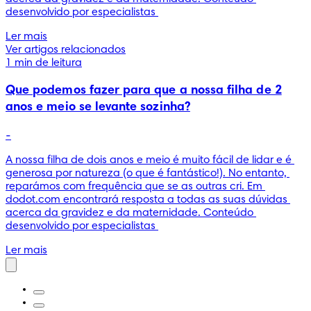
desenvolvido por especialistas 
Ler mais
Ver artigos relacionados
1 min de leitura
Que podemos fazer para que a nossa filha de 2
anos e meio se levante sozinha?
-
A nossa filha de dois anos e meio é muito fácil de lidar e é 
generosa por natureza (o que é fantástico!). No entanto, 
reparámos com frequência que se as outras cri. Em 
dodot.com encontrará resposta a todas as suas dúvidas 
acerca da gravidez e da maternidade. Conteúdo 
desenvolvido por especialistas 
Ler mais