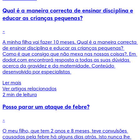
Qual é a maneira correcta de ensinar disciplina e
educar as crianças pequenas?
-
A minha filha vai fazer 10 meses. Qual é a maneira correcta 
de ensinar disciplina e educar as crianças pequenas? 
Como é que consigo que não mexa nas nossas coisas?. Em 
dodot.com encontrará resposta a todas as suas dúvidas 
acerca da gravidez e da maternidade. Conteúdo 
desenvolvido por especialistas 
Ler mais
Ver artigos relacionados
2 min de leitura
Posso parar um ataque de febre?
-
O meu filho, que tem 2 anos e 8 meses, teve convulsões 
causadas pela febre há alguns dias atrás. Isto nunca lhe 